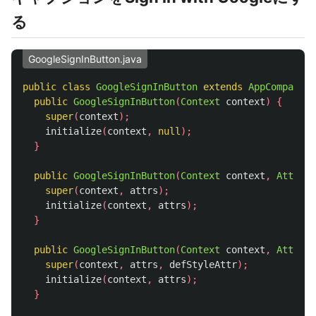
る
GoogleSignInButton.java
public
class
GoogleSignInButton
extends
AppCompatBut
public
GoogleSignInButton
(
Context
context
)
{
super
(
context
);
initialize
(
context
,
null
);
}
public
GoogleSignInButton
(
Context
context
,
Attribu
super
(
context
,
attrs
);
initialize
(
context
,
attrs
);
}
public
GoogleSignInButton
(
Context
context
,
Attribu
super
(
context
,
attrs
,
defStyleAttr
);
initialize
(
context
,
attrs
);
}