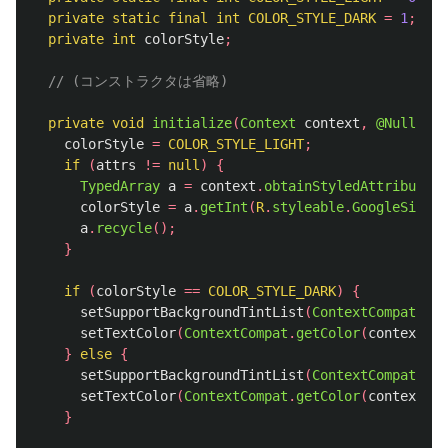
private
static
final
int
COLOR_STYLE_DARK
=
1
;
private
int
colorStyle
;
// (コンストラクタは省略)
private
void
initialize
(
Context
context
,
@Nullable
colorStyle
=
COLOR_STYLE_LIGHT
;
if
(
attrs
!=
null
)
{
TypedArray
a
=
context
.
obtainStyledAttributes
(
colorStyle
=
a
.
getInt
(
R
.
styleable
.
GoogleSignIn
a
.
recycle
();
}
if
(
colorStyle
==
COLOR_STYLE_DARK
)
{
setSupportBackgroundTintList
(
ContextCompat
.
get
setTextColor
(
ContextCompat
.
getColor
(
context
,
R
}
else
{
setSupportBackgroundTintList
(
ContextCompat
.
get
setTextColor
(
ContextCompat
.
getColor
(
context
,
R
}