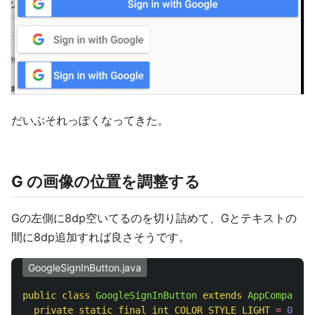
だいぶそれっぽくなってきた。
G の画像の位置を調整する
Gの左側に8dp空いてるのを切り詰めて、Gとテキストの
間に8dp追加すれば良さそうです。
GoogleSignInButton.java
public
class
GoogleSignInButton
extends
AppCompatBut
private
static
final
int
COLOR_STYLE_LIGHT
=
0
;