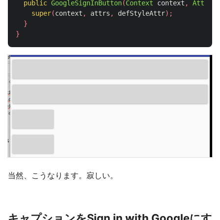
public
GoogleSignInButton
(
Context
context
,
Attribu
super
(
context
,
attrs
,
defStyleAttr
);
}
}
当然、こうなります。寂しい。
キャプションをSign in with Googleにす