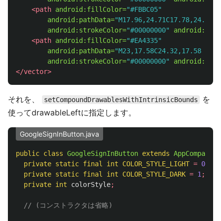
<path
android:fillColor=
"#FBBC05"
android:pathData=
"M17.96,24.71C17.78,24.17 1
android:strokeColor=
"#00000000"
android:stro
<path
android:fillColor=
"#EA4335"
android:pathData=
"M23,17.58C24.32,17.58 25.5
android:strokeColor=
"#00000000"
android:stro
</vector>
それを、
を
setCompoundDrawablesWithIntrinsicBounds
使ってdrawableLeftに指定します。
GoogleSignInButton.java
public
class
GoogleSignInButton
extends
AppCompatBut
private
static
final
int
COLOR_STYLE_LIGHT
=
0
;
private
static
final
int
COLOR_STYLE_DARK
=
1
;
private
int
colorStyle
;
// (コンストラクタは省略)