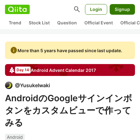
search
Login
Signup
Trend
Stock List
Question
Official Event
Official
info
More than 5 years have passed since last update.
Android
Advent Calendar
2017
Day 14
@
YusukeIwaki
AndroidのGoogleサインインボ
タンをカスタムビューで作って
みる
Android