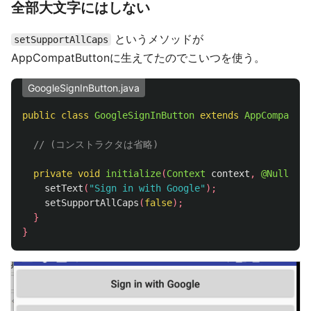
全部大文字にはしない
というメソッドが
setSupportAllCaps
AppCompatButtonに生えてたのでこいつを使う。
GoogleSignInButton.java
public
class
GoogleSignInButton
extends
AppCompatBut
// (コンストラクタは省略)
private
void
initialize
(
Context
context
,
@Nullable
setText
(
"Sign in with Google"
);
setSupportAllCaps
(
false
);
}
}