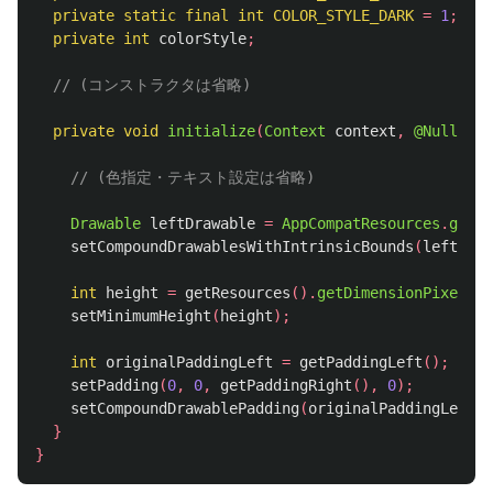
private
static
final
int
COLOR_STYLE_DARK
=
1
;
private
int
colorStyle
;
// (コンストラクタは省略)
private
void
initialize
(
Context
context
,
@Nullable
// (色指定・テキスト設定は省略)
Drawable
leftDrawable
=
AppCompatResources
.
getDr
setCompoundDrawablesWithIntrinsicBounds
(
leftDraw
int
height
=
getResources
().
getDimensionPixelSiz
setMinimumHeight
(
height
);
int
originalPaddingLeft
=
getPaddingLeft
();
setPadding
(
0
,
0
,
getPaddingRight
(),
0
);
setCompoundDrawablePadding
(
originalPaddingLeft
);
}
}