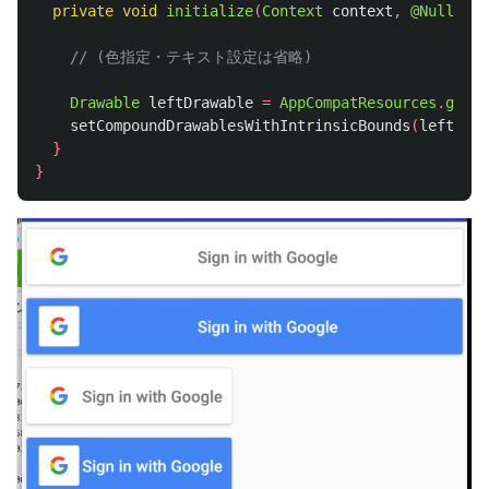
private
void
initialize
(
Context
context
,
@Nullable
// (色指定・テキスト設定は省略)
Drawable
leftDrawable
=
AppCompatResources
.
getDr
setCompoundDrawablesWithIntrinsicBounds
(
leftDraw
}
}