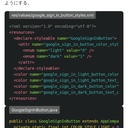
ようにする。
res/values/google_sign_in_button_styles.xml
<?xml version="1.0" encoding="utf-8"?>
<resources>
<declare-styleable
name=
"GoogleSignInButton"
>
<attr
name=
"google_sign_in_button_color_style"
f
<enum
name=
"light"
value=
"0"
/>
<enum
name=
"dark"
value=
"1"
/>
</attr>
</declare-styleable>
<color
name=
"google_sign_in_light_button_color"
>
#F
<color
name=
"google_sign_in_light_button_text_colo
<color
name=
"google_sign_in_dark_button_color"
>
#42
<color
name=
"google_sign_in_dark_button_text_color
</resources>
GoogleSignInButton.java
public
class
GoogleSignInButton
extends
AppCompatBut
private
static
final
int
COLOR_STYLE_LIGHT
=
0
;