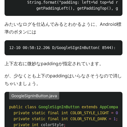
        String.format("padding: left=%d top=%d right
みたいなログを仕込んでみるとわかるように、Android標
準のボタンには
上下左右に微妙なpaddingが指定されています。
が、少なくとも上下のpaddingはいらなさそうなので消し
ちゃいましょう。
GoogleSignInButton.java
public
class
GoogleSignInButton
extends
AppCompatBut
private
static
final
int
COLOR_STYLE_LIGHT
=
0
;
private
static
final
int
COLOR_STYLE_DARK
=
1
;
private
int
colorStyle
;