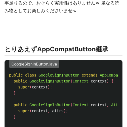
事足りるので、おそらく実用性はありませんｗ 単なる読
み物としてお楽しみくださいませｗ
とりあえずAppCompatButton継承
GoogleSignInButton.java
public
class
GoogleSignInButton
extends
AppCompatBut
public
GoogleSignInButton
(
Context
context
)
{
super
(
context
);
}
public
GoogleSignInButton
(
Context
context
,
Attribu
super
(
context
,
attrs
);
}