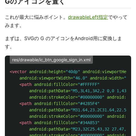
Gのアイコンを置く
これが最大に悩みポイント。
drawableLeft指定
でやって
みます。
まずは、SVGの G のアイコンをAndroid用に変換しま
す。
res/drawable/ic_btn_google_sign_in.xml
<vector
android:height=
"40dp"
android:viewportHeight
android:viewportWidth=
"46.0"
android:width=
"40dp
<path
android:fillColor=
"#FFFFFF"
android:pathData=
"M5,3L41,3A2,2 0,0 1,43 5L4
android:strokeColor=
"#00000000"
android:stro
<path
android:fillColor=
"#4285F4"
android:pathData=
"M31.64,23.2C31.64,22.57 31
android:strokeColor=
"#00000000"
android:stro
<path
android:fillColor=
"#34A853"
android:pathData=
"M23,32C25.43,32 27.47,31.1
android:strokeColor=
"#00000000"
android:stro