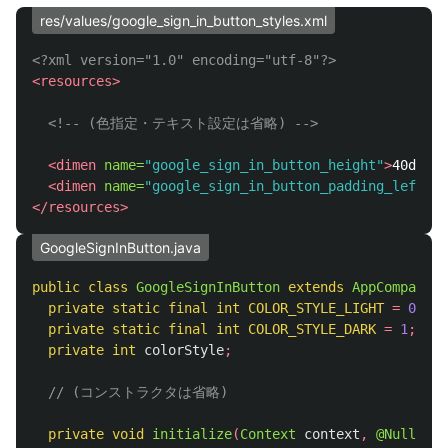
res/values/google_sign_in_button_styles.xml
<?xml version="1.0" encoding="utf-8"?>
<resources>
<!-- (色指定・テキスト設定は省略) -->
<dimen
name=
"google_sign_in_button_height"
>
40dp
</d
<dimen
name=
"google_sign_in_button_padding_left"
>
2
</resources>
GoogleSignInButton.java
public
class
GoogleSignInButton
extends
AppCompatBut
private
static
final
int
COLOR_STYLE_LIGHT
=
0
;
private
static
final
int
COLOR_STYLE_DARK
=
1
;
private
int
colorStyle
;
// (コンストラクタは省略)
private
void
initialize
(
Context
context
,
@Nullable