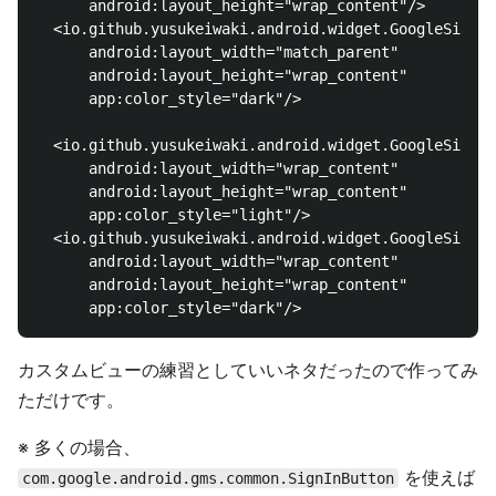
      android:layout_height="wrap_content"/>

  <io.github.yusukeiwaki.android.widget.GoogleSignIn
      android:layout_width="match_parent"

      android:layout_height="wrap_content"

      app:color_style="dark"/>

  <io.github.yusukeiwaki.android.widget.GoogleSignIn
      android:layout_width="wrap_content"

      android:layout_height="wrap_content"

      app:color_style="light"/>

  <io.github.yusukeiwaki.android.widget.GoogleSignIn
      android:layout_width="wrap_content"

      android:layout_height="wrap_content"

カスタムビューの練習としていいネタだったので作ってみ
ただけです。
※ 多くの場合、
を使えば
com.google.android.gms.common.SignInButton