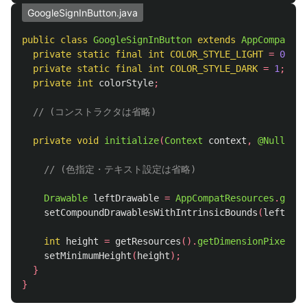
GoogleSignInButton.java
public
class
GoogleSignInButton
extends
AppCompatBut
private
static
final
int
COLOR_STYLE_LIGHT
=
0
;
private
static
final
int
COLOR_STYLE_DARK
=
1
;
private
int
colorStyle
;
// (コンストラクタは省略)
private
void
initialize
(
Context
context
,
@Nullable
// (色指定・テキスト設定は省略)
Drawable
leftDrawable
=
AppCompatResources
.
getDr
setCompoundDrawablesWithIntrinsicBounds
(
leftDraw
int
height
=
getResources
().
getDimensionPixelSiz
setMinimumHeight
(
height
);
}
}