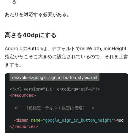
る
あたりを対応する必要がある。
高さを40dpにする
AndroidのButtonは、デフォルトでminWidth, minHeight
指定がそこそこ大きめに設定されているので、それを上書
きする。
res/values/google_sign_in_button_styles.xml
<?xml version="1.0" encoding="utf-8"?>
<resources>
<!-- (色指定・テキスト設定は省略) -->
<dimen
name=
"google_sign_in_button_height"
>
40dp
</d
</resources>