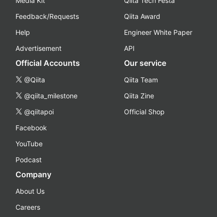
Media Kit
Qiita Tech Festa
Feedback/Requests
Qiita Award
Help
Engineer White Paper
Advertisement
API
Official Accounts
Our service
@Qiita
Qiita Team
@qiita_milestone
Qiita Zine
@qiitapoi
Official Shop
Facebook
YouTube
Podcast
Company
About Us
Careers