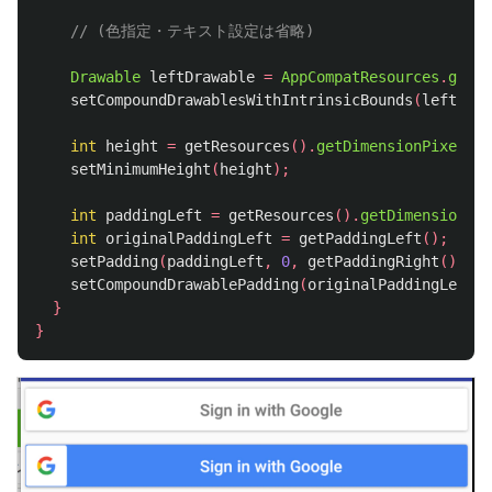
// (色指定・テキスト設定は省略)
Drawable
leftDrawable
=
AppCompatResources
.
getDr
setCompoundDrawablesWithIntrinsicBounds
(
leftDraw
int
height
=
getResources
().
getDimensionPixelSiz
setMinimumHeight
(
height
);
int
paddingLeft
=
getResources
().
getDimensionPix
int
originalPaddingLeft
=
getPaddingLeft
();
setPadding
(
paddingLeft
,
0
,
getPaddingRight
(),
0
)
setCompoundDrawablePadding
(
originalPaddingLeft
);
}
}