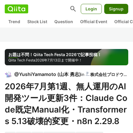
search
Login
Signup
Trend
Stock List
Question
Official Event
Official
お題は不問！Qiita Tech Festa 2026で記事投稿！
Qiita Tech Festa
2026年7月13日まで開催中！
@
YushiYamamoto
(
山本 勇志
)
in
株式会社プロドウガ
2026年7月第1週、無人運用のAI
開発ツール更新3件：Claude Co
de既定Manual化・Transformer
s 5.13破壊的変更・n8n 2.29.8