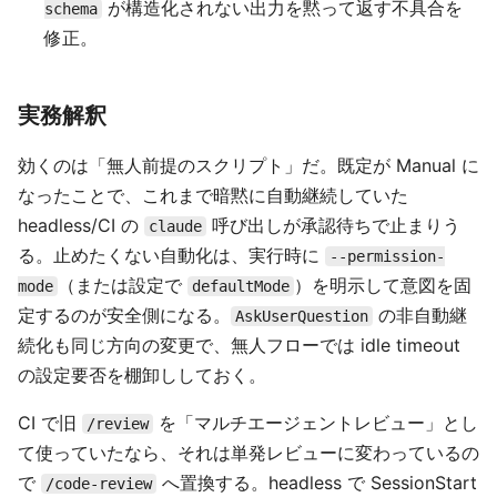
が構造化されない出力を黙って返す不具合を
schema
修正。
実務解釈
効くのは「無人前提のスクリプト」だ。既定が Manual に
なったことで、これまで暗黙に自動継続していた
headless/CI の
呼び出しが承認待ちで止まりう
claude
る。止めたくない自動化は、実行時に
--permission-
（または設定で
）を明示して意図を固
mode
defaultMode
定するのが安全側になる。
の非自動継
AskUserQuestion
続化も同じ方向の変更で、無人フローでは idle timeout
の設定要否を棚卸ししておく。
CI で旧
を「マルチエージェントレビュー」とし
/review
て使っていたなら、それは単発レビューに変わっているの
で
へ置換する。headless で SessionStart
/code-review