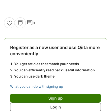
comment
0
Register as a new user and use Qiita more
conveniently
You get articles that match your needs
You can efficiently read back useful information
You can use dark theme
What you can do with signing up
Sign up
Login