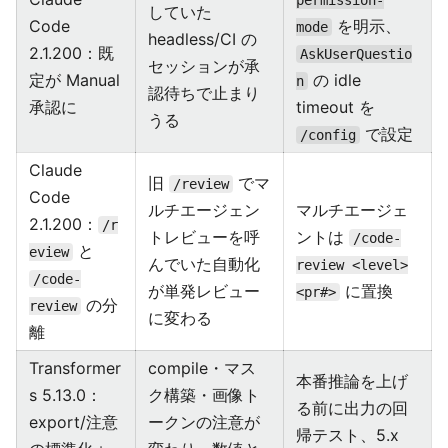
permission-
していた
Code
を明示、
mode
headless/CI の
2.1.200：既
AskUserQuestio
セッションが承
定が Manual
の idle
n
認待ちで止まり
承認に
timeout を
うる
で設定
/config
Claude
旧
でマ
/review
Code
ルチエージェン
マルチエージェ
2.1.200：
/r
トレビューを呼
ントは
/code-
と
eview
んでいた自動化
review <level>
/code-
が単発レビュー
に置換
<pr#>
の分
review
に変わる
離
Transformer
compile・マス
本番推論を上げ
s 5.13.0：
ク構築・画像ト
る前に出力の回
export/注意
ークンの注意が
帰テスト、5.x