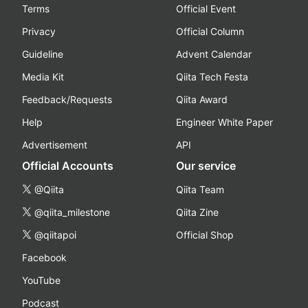
Terms
Official Event
Privacy
Official Column
Guideline
Advent Calendar
Media Kit
Qiita Tech Festa
Feedback/Requests
Qiita Award
Help
Engineer White Paper
Advertisement
API
Official Accounts
Our service
@Qiita
Qiita Team
@qiita_milestone
Qiita Zine
@qiitapoi
Official Shop
Facebook
YouTube
Podcast