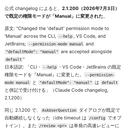
公式 changelog によると、
2.1.200（2026年7月3日）
で既定の権限モードが「Manual」に変更された
。
原文: "Changed the 'default' permission mode to
'Manual' across the CLI,
, VS Code, and
--help
JetBrains;
and
--permission-mode manual
are accepted alongside
"defaultMode": "manual"
"
default
日本語訳: 「CLI・
・VS Code・JetBrains の既定
--help
権限モードを『Manual』に変更した。
--permission-
と
は
mode manual
"defaultMode": "manual"
default
と併記で受け付ける」（Claude Code changelog,
2.1.200）
同じ 2.1.200 で、
ダイアログが既定で
AskUserQuestion
自動継続しなくなった（idle timeout は
でオプ
/config
トイン）。また
は単発の高速レビューに
/review <pr>