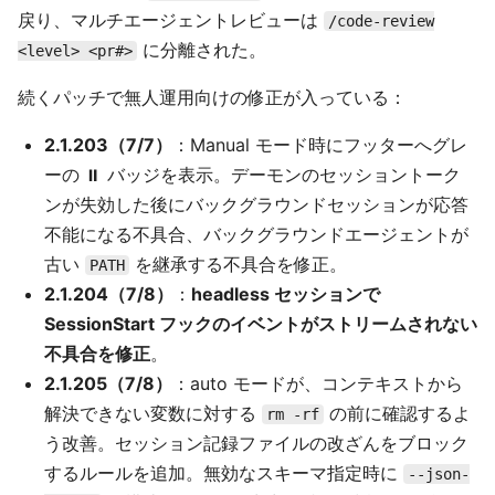
戻り、マルチエージェントレビューは
/code-review
に分離された。
<level> <pr#>
続くパッチで無人運用向けの修正が入っている：
2.1.203（7/7）
：Manual モード時にフッターへグレ
ーの ⏸ バッジを表示。デーモンのセッショントーク
ンが失効した後にバックグラウンドセッションが応答
不能になる不具合、バックグラウンドエージェントが
古い
を継承する不具合を修正。
PATH
2.1.204（7/8）
：
headless セッションで
SessionStart フックのイベントがストリームされない
不具合を修正
。
2.1.205（7/8）
：auto モードが、コンテキストから
解決できない変数に対する
の前に確認するよ
rm -rf
う改善。セッション記録ファイルの改ざんをブロック
するルールを追加。無効なスキーマ指定時に
--json-