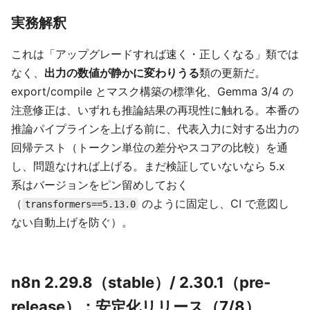
実務解釈
これは「アップグレードすれば速く・正しくなる」類では
なく、
出力の数値が静かに変わりうる
類の更新だ。
export/compile とマスク構築の標準化、Gemma 3/4 の
注意修正は、いずれも推論結果の再現性に触れる。本番の
推論パイプラインを上げる前に、代表入力に対する出力の
回帰テスト（トークン単位の差分やスコアの比較）を通
し、問題なければ上げる。まだ検証していないなら 5.x
系はバージョンをピン留めしておく
（
のように固定し、CI で意図し
transformers==5.13.0
ない自動上げを防ぐ）。
n8n 2.29.8（stable）/ 2.30.1（pre-
release）：安定化リリース（7/8）