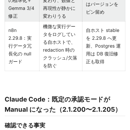
の標準化＋
変わり、数値と
はバージョンを
Gemma 3/4
再現性が静かに
ピン留め
修正
変わりうる
機微な実行デー
n8n
自ホスト stable
タをログしてい
2.29.8：実
を 2.29.8 へ更
る自ホストで、
行データ冗
新、Postgres 運
redaction 時の
長化の null
用は DB 復旧修
クラッシュ/欠落
ガード
正も取得
を防ぐ
Claude Code：既定の承認モードが
Manual になった（2.1.200〜2.1.205）
確認できる事実