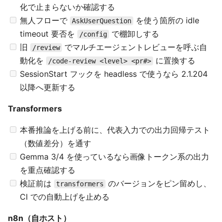
化で止まらないか確認する
無人フローで
を使う箇所の idle
AskUserQuestion
timeout 要否を
で棚卸しする
/config
旧
でマルチエージェントレビューを呼ぶ自
/review
動化を
に置換する
/code-review <level> <pr#>
SessionStart フックを headless で使うなら 2.1.204
以降へ更新する
Transformers
本番推論を上げる前に、代表入力での出力回帰テスト
（数値差分）を通す
Gemma 3/4 を使っているなら画像トークン系の出力
を重点確認する
検証前は
のバージョンをピン留めし、
transformers
CI での自動上げを止める
n8n（自ホスト）