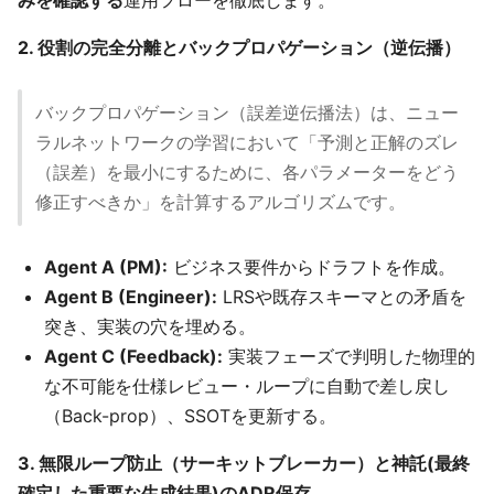
みを確認する
運用フローを徹底します。
2. 役割の完全分離とバックプロパゲーション（逆伝播）
バックプロパゲーション（誤差逆伝播法）は、ニュー
ラルネットワークの学習において「予測と正解のズレ
（誤差）を最小にするために、各パラメーターをどう
修正すべきか」を計算するアルゴリズムです。
Agent A (PM):
ビジネス要件からドラフトを作成。
Agent B (Engineer):
LRSや既存スキーマとの矛盾を
突き、実装の穴を埋める。
Agent C (Feedback):
実装フェーズで判明した物理的
な不可能を仕様レビュー・ループに自動で差し戻し
（Back-prop）、SSOTを更新する。
3. 無限ループ防止（サーキットブレーカー）と神託(最終
確定した重要な生成結果)のADR保存