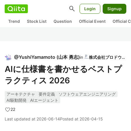
search
Login
Signup
Trend
Stock List
Question
Official Event
Official
@
YushiYamamoto
(
山本 勇志
)
in
株式会社プロドウガ
AIに仕様書を書かせるベストプ
ラクティス 2026
アーキテクチャ
要件定義
ソフトウェアエンジニアリング
AI駆動開発
AIエージェント
22
Last updated at
2026-06-14
Posted at
2026-04-15