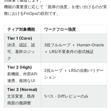
消費量で破綻します。
機能の重要度に応じて「規律の強度」を使い分けるのが実
務におけるFinOpsの鉄則です。
ティア対象機能
ワークフロー強度
Tier 1 (Core)
決済、認証、認
3役フルループ ＋ Human-Oracle
可、基幹ロジッ
＋ LRS/不変条件の形式検証
ク
Tier 2 (High)
2役ループ ＋ LRSの自動バリデー
新機能、外部API
ション
連携、複雑なUI
Tier 3 (Normal)
文言変更、既存
1パス・Diffレビューのみ
画面の微調整