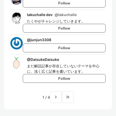
Follow
takuchalle dev
@
takuchalle
たくやがチャレンジしていきます。
Follow
@
junjun3308
Follow
@
DaisukeDaisuke
まだ解説記事が存在していないテーマを中心
に、浅く広く記事を書いています。
Follow
navigate_next
keyboard_double_arrow_right
1
/
4