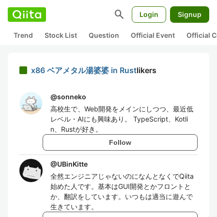
search
Login
Signup
Trend
Stock List
Question
Official Event
Official
x86 ベアメタル湯婆婆 in Rust
likers
@
sonneko
高校生で、Web開発をメインにしつつ、最近低
レベル・AIにも興味あり。 TypeScript、Kotli
n、Rustが好き。
Follow
@
UBinKitte
全然エンジニアじゃないのになんとなくでQiita
始めた人です。基本はGUI開発とかフロントと
か、翻訳をしています。いつもは適当に遊んで
生きています。