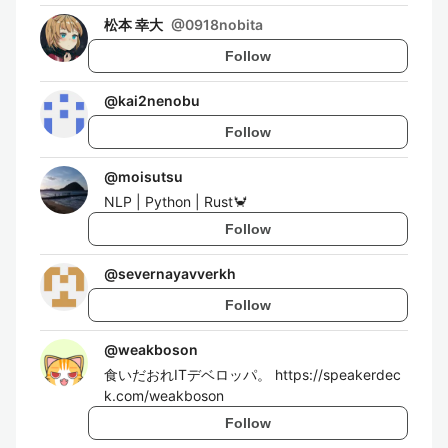
松本 幸大
@
0918nobita
Follow
@
kai2nenobu
Follow
@
moisutsu
NLP | Python | Rust🦀
Follow
@
severnayavverkh
Follow
@
weakboson
食いだおれITデベロッパ。 https://speakerdec
k.com/weakboson
Follow