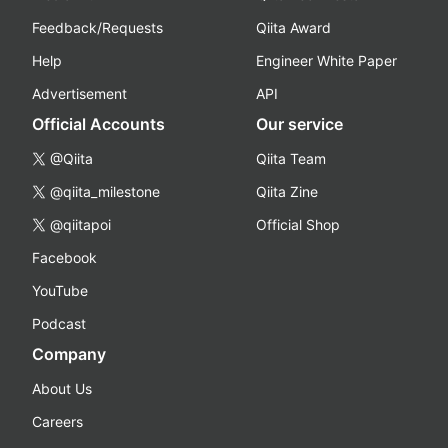
Feedback/Requests
Qiita Award
Help
Engineer White Paper
Advertisement
API
Official Accounts
Our service
@Qiita
Qiita Team
@qiita_milestone
Qiita Zine
@qiitapoi
Official Shop
Facebook
YouTube
Podcast
Company
About Us
Careers