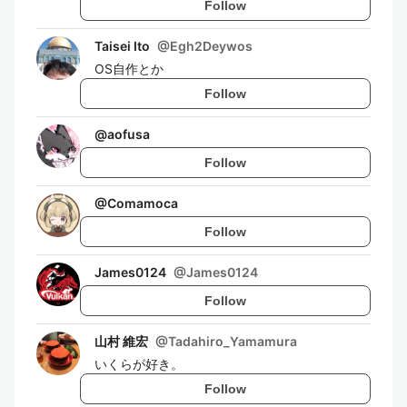
Follow
Taisei Ito
@
Egh2Deywos
OS自作とか
Follow
@
aofusa
Follow
@
Comamoca
Follow
James0124
@
James0124
Follow
山村 維宏
@
Tadahiro_Yamamura
いくらが好き。
Follow