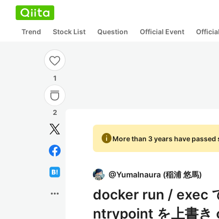
Trend
Stock List
Question
Official Event
Offici
1
2
info
More than 3 years have passed s
@
YumaInaura
(
稲浦 悠馬
)
docker run /
more_horiz
ntrypoint を上書き 