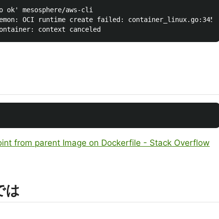
o ok' mesosphere/aws-cli

emon: OCI runtime create failed: container_linux.go:345:
int from parent Image on Dockerfile - Stack Overflow
 では