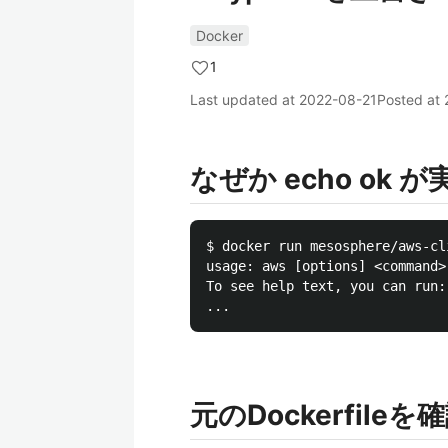
Docker
1
Last updated at
2022-08-21
Posted at
なぜか echo ok
$ docker run mesosphere/aws-cli
usage: aws [options] <command>
To see help text, you can run:

元のDockerfile