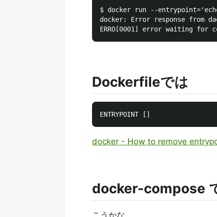
$ docker run --entrypoint='ech
docker: Error response from da
Dockerfileでは
docker - How to remove entrypo
docker-compose
こうかな。