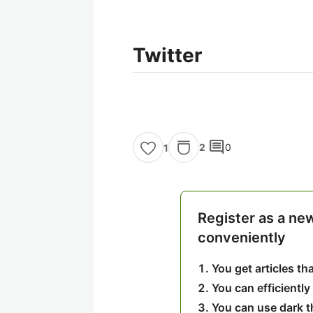
Twitter
comment
2
0
1
Register as a ne
conveniently
You get articles t
You can efficiently
You can use dark 