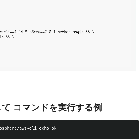
を削除して コマンドを実行する例
osphere/aws-cli echo ok
