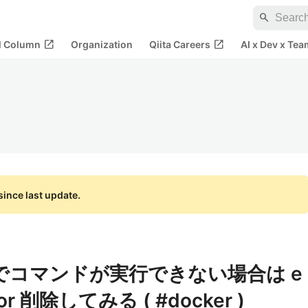
search
open_in_new
open_in_new
al Column
Organization
Qiita Careers
AI x Dev x Tea
ince last update.
 exec でコマンドが実行できない場合は e
or 削除してみる ( #docker )