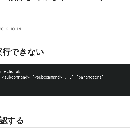
2019-10-14
 が実行できない
 echo ok

 <subcommand> [<subcommand> ...] [parameters]

を確認する