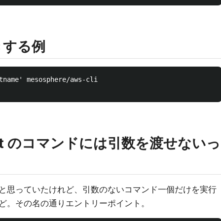
書きする例
tname' mesosphere/aws-cli

oint のコマンドには引数を渡せないっ
ろうと思っていたけれど、引数のないコマンド一個だけを実行
ど。その名の通りエントリーポイント。