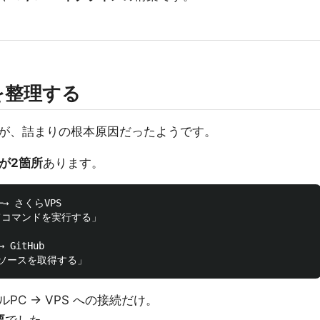
を整理する
が、詰まりの根本原因だったようです。
続が2箇所
あります。
─→ さくらVPS

ってコマンドを実行する」

GitHub

C → VPS への接続だけ。