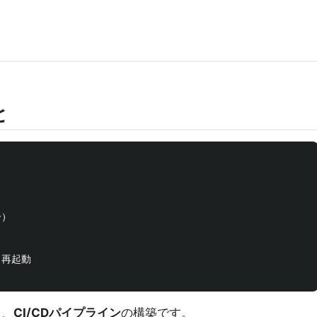
と
）

リ再起動

る、
CI/CDパイプライン
の構築です。