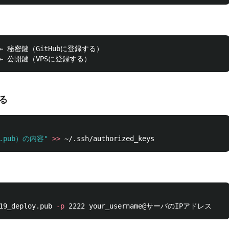
    ← 秘密鍵（GitHubに登録する）

する
y.pub）の内容"
>>
19_deploy.pub 
-p