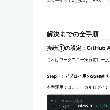
エラーが出ていたのは、VPS上
解決までの全手順
接続①の設定：GitHub Ac
これはワークフロー実行前に一度
Step 1：デプロイ用のSSH
本番運用では、ローカルログイン
# ローカルPCで実行
ssh-keygen 
-t
 ed25519 
-C
"gith