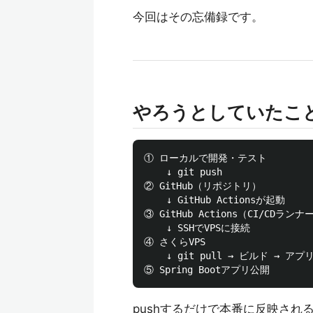
今回はその忘備録です。
やろうとしていたこ
① ローカルで開発・テスト

    ↓ git push

② GitHub（リポジトリ）

    ↓ GitHub Actionsが起動

③ GitHub Actions（CI/CDランナー
    ↓ SSHでVPSに接続

④ さくらVPS

    ↓ git pull → ビルド → アプ
pushするだけで本番に反映され