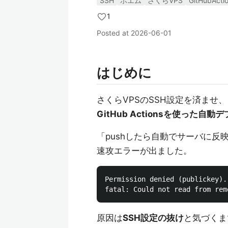
SSH
ポエム
さくらVPS
GitHubActi
1
Posted at
2026-06-01
はじめに
さくらVPSのSSH設定を済ませ
GitHub Actionsを使った自動
「pushしたら自動でサーバに反
速攻エラーが出ました。
Permission denied (publickey).

原因は
SSH設定の抜け
と気づくま