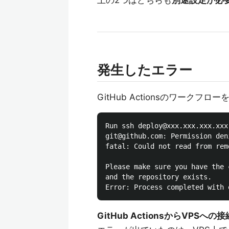
上の2つはどちらも
別途設定が必
発生したエラー
GitHub Actionsのワー
Run ssh deploy@xxx.xxx.xxx.xxx
git@github.com: Permission den
fatal: Could not read from rem
Please make sure you have the 
and the repository exists.

GitHub ActionsからVP