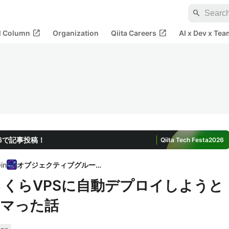
search
open_in_new
open_in_new
al Column
Organization
Qiita Careers
AI x Dev x Tea
2026で記事投稿！
Qiita Tech Festa
2026
)
in
オブジェクティブグループ
onsでさくらVPSに自動デプロイしようと
ハマった話