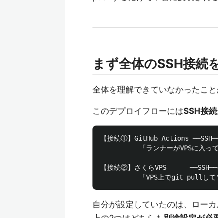
まず全体のSSH接続
全体を理解できていなかったこと
このデプロイフローには
SSH接
【接続①】GitHub Actions ──SSH─
          「ランナーがVPSに入
【接続②】さくらVPS      ──SSH──→ 
自分が設定していたのは、ローカルP