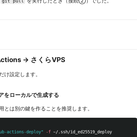
で
を実行したとき（接続②）でした。
git pull
tions → さくらVPS
だけ設定します。
鍵ペアをローカルで生成する
用とは別の鍵を作ることを推奨します。
ub-actions-deploy"
-f