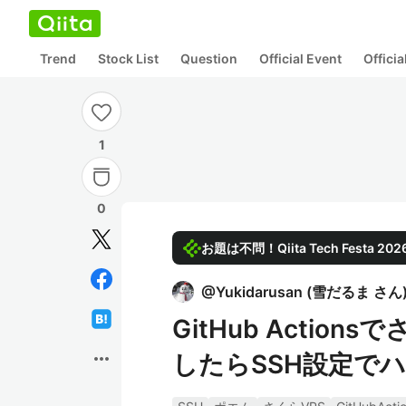
Trend
Stock List
Question
Official Event
Offici
1
0
お題は不問！Qiita Tech Festa 
@
Yukidarusan
(
雪だるま さん
GitHub Acti
more_horiz
したらSSH設定で