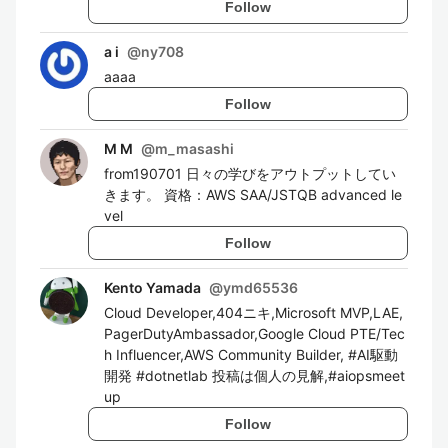
Follow
a i
@
ny708
aaaa
Follow
M M
@
m_masashi
from190701 日々の学びをアウトプットしてい
きます。 資格：AWS SAA/JSTQB advanced le
vel
Follow
Kento Yamada
@
ymd65536
Cloud Developer,404ニキ,Microsoft MVP,LAE,
PagerDutyAmbassador,Google Cloud PTE/Tec
h Influencer,AWS Community Builder, #AI駆動
開発 #dotnetlab 投稿は個人の見解,#aiopsmeet
up
Follow