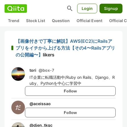
search
Login
Signup
Trend
Stock List
Question
Official Event
Official
【画像付きで丁寧に解説】AWS(EC2)にRailsア
プリをイチから上げる方法【その4〜Railsアプリ
の公開編〜】
likers
tori
@
box-7
IT企業に転職活動中/Ruby on Rails、Django、R
uby、Pythonを中心に学習中
Follow
@
aceissao
Follow
@
djen_tkgc