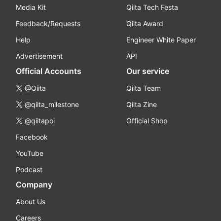
Media Kit
Qiita Tech Festa
Feedback/Requests
Qiita Award
Help
Engineer White Paper
Advertisement
API
Official Accounts
Our service
@Qiita
Qiita Team
@qiita_milestone
Qiita Zine
@qiitapoi
Official Shop
Facebook
YouTube
Podcast
Company
About Us
Careers