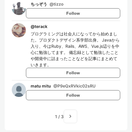
ちっぞう
@
tizzo
Follow
@
terack
プログラミングは社会人になってから始めまし
た。プロダクトデザイン系学部出身。 Javaから
入り、今はRuby、Rails、AWS、Vue.js辺りを中
心に勉強してます。 備忘録として勉強したこと
や開発中に詰まったことなどを記事にまとめて
いきます。
Follow
matu mitu
@
P9eQxRVkic02sRU
Follow
navigate_next
1
/
3