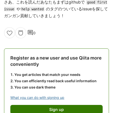
さあ、これを読んだあなたもまずはgithubで
good first
や
のタグのついているissueを探して
issue
help wanted
ガンガン貢献していきましょう！
comment
0
Register as a new user and use Qiita more
conveniently
You get articles that match your needs
You can efficiently read back useful information
You can use dark theme
What you can do with signing up
Sign up