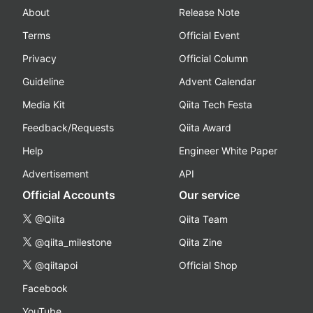
About
Release Note
Terms
Official Event
Privacy
Official Column
Guideline
Advent Calendar
Media Kit
Qiita Tech Festa
Feedback/Requests
Qiita Award
Help
Engineer White Paper
Advertisement
API
Official Accounts
Our service
@Qiita
Qiita Team
@qiita_milestone
Qiita Zine
@qiitapoi
Official Shop
Facebook
YouTube