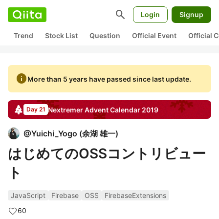
search
Login
Signup
Trend
Stock List
Question
Official Event
Official
info
More than 5 years have passed since last update.
Nextremer
Advent Calendar
2019
Day 21
@
Yuichi_Yogo
(
余湖 雄一
)
はじめてのOSSコントリビュー
ト
JavaScript
Firebase
OSS
FirebaseExtensions
60