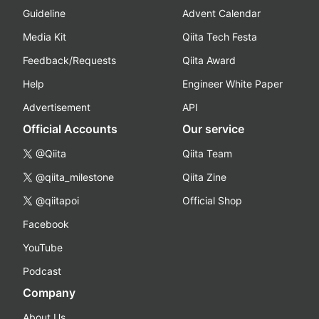
Guideline
Advent Calendar
Media Kit
Qiita Tech Festa
Feedback/Requests
Qiita Award
Help
Engineer White Paper
Advertisement
API
Official Accounts
Our service
@Qiita
Qiita Team
@qiita_milestone
Qiita Zine
@qiitapoi
Official Shop
Facebook
YouTube
Podcast
Company
About Us