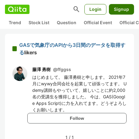
search
Login
Signup
Trend
Stock List
Question
Official Event
Official
GASで気象庁のAPIから3日間のデータを取得す
る
likers
藤澤 勇樹
@
ffggss
はじめまして。 藤澤勇樹と申します。 2021年7
月にwywy合同会社を起業して頑張ってます。 U
demy講師もやっていて、嬉しいことに約2,000
名の受講生を獲得しました。 今は、GAS(Googl
e Apps Script)に力を入れてます。どうぞよろし
くお願いします。
Follow
1
/
1