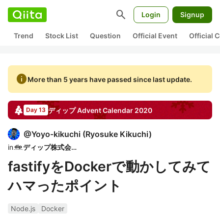
search
Login
Signup
Trend
Stock List
Question
Official Event
Official
info
More than 5 years have passed since last update.
ディップ
Advent Calendar
2020
Day 13
@
Yoyo-kikuchi
(
Ryosuke Kikuchi
)
in
ディップ株式会社
fastifyをDockerで動かしてみて
ハマったポイント
Node.js
Docker