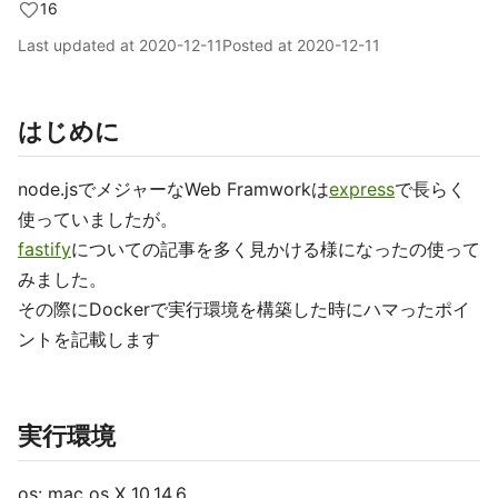
16
Last updated at
2020-12-11
Posted at
2020-12-11
はじめに
node.jsでメジャーなWeb Framworkは
express
で長らく
使っていましたが。
fastify
についての記事を多く見かける様になったの使って
みました。
その際にDockerで実行環境を構築した時にハマったポイ
ントを記載します
実行環境
os: mac os X 10,14,6