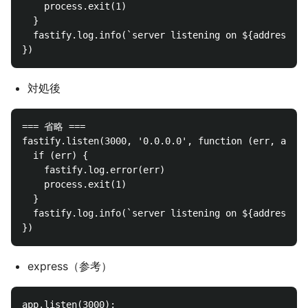
    process.exit(1)

  }

  fastify.log.info(`server listening on ${address}`)

対処後
=== 省略 ===

fastify.listen(3000, '0.0.0.0', function (err, addre
  if (err) {

    fastify.log.error(err)

    process.exit(1)

  }

  fastify.log.info(`server listening on ${address}`)

express（参考）