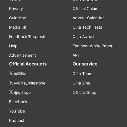
Privacy
Official Column
Guideline
Advent Calendar
Media Kit
Qiita Tech Festa
Feedback/Requests
Qiita Award
Help
Engineer White Paper
Advertisement
API
Official Accounts
Our service
@Qiita
Qiita Team
@qiita_milestone
Qiita Zine
@qiitapoi
Official Shop
Facebook
YouTube
Podcast