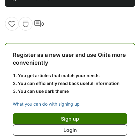
comment
0
Register as a new user and use Qiita more
conveniently
You get articles that match your needs
You can efficiently read back useful information
You can use dark theme
What you can do with signing up
Sign up
Login