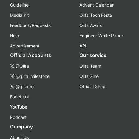
Guideline
Advent Calendar
Media Kit
Qiita Tech Festa
Feedback/Requests
Qiita Award
Help
Engineer White Paper
Advertisement
API
Official Accounts
Our service
@Qiita
Qiita Team
@qiita_milestone
Qiita Zine
@qiitapoi
Official Shop
Facebook
YouTube
Podcast
Company
About Us