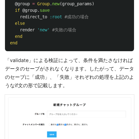
@group
=
Group
.
new
(
group_params
)
if
@group
.
save
redirect_to
:root
#成功の場合
else
render
'new'
#失敗の場合 
end
end
「validate」による検証によって、条件を満たさなければ
データのセーブがされなくなります。したがって、データ
のセーブに「成功」、「失敗」それぞれの処理を上記のよ
うなif文の形で記載します。