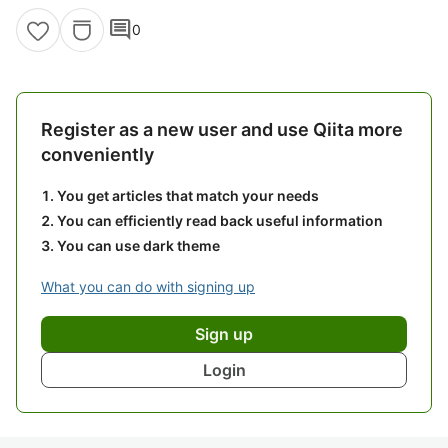
comment
0
Register as a new user and use Qiita more
conveniently
You get articles that match your needs
You can efficiently read back useful information
You can use dark theme
What you can do with signing up
Sign up
Login