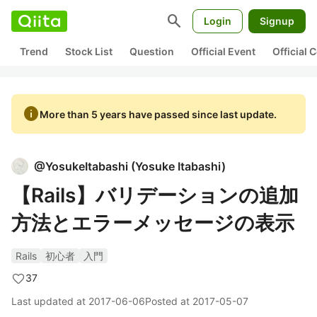
search
Login
Signup
Trend
Stock List
Question
Official Event
Official
info
More than 5 years have passed since last update.
@
YosukeItabashi
(
Yosuke Itabashi
)
【Rails】バリデーションの追加
方法とエラーメッセージの表示
Rails
初心者
入門
37
Last updated at
2017-06-06
Posted at
2017-05-07