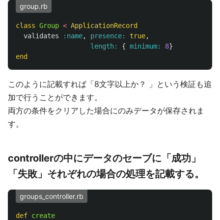
group.rb
class
Group
<
ApplicationRecord
validates
:name
,
presence: 
true
,
length: 
{
minimum: 
8
}
end
このように記載すれば「8文字以上か？ 」という検証も追
加で行うことができます。
両方の条件をクリアした場合にのみデータが保存されま
す。
controllerの中にデータのセーブに「成功」
「失敗」それぞれの場合の処理を記載する。
groups_controller.rb
def
create