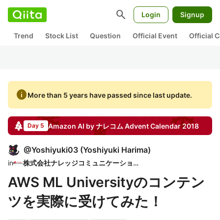
search
Login
Signup
Trend
Stock List
Question
Official Event
Official
info
More than 5 years have passed since last update.
Amazon AI by ナレコム
Advent Calendar
2018
Day 5
@
Yoshiyuki03
(
Yoshiyuki Harima
)
in
株式会社ナレッジコミュニケーション
AWS ML Universityのコンテン
ツを実際に受けてみた！