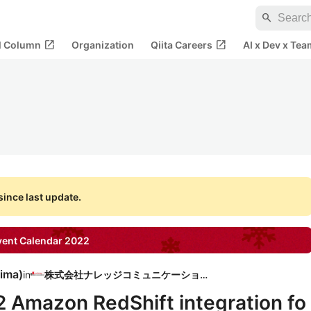
search
open_in_new
open_in_new
al Column
Organization
Qiita Careers
AI x Dev x Tea
ince last update.
ent Calendar
2022
rima
)
in
株式会社ナレッジコミュニケーション
 Amazon RedShift integration fo