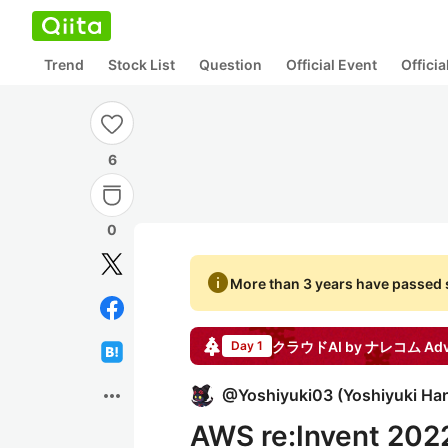
Trend
Stock List
Question
Official Event
Offici
6
0
info
More than 3 years have passed s
クラウドAI by ナレコム
Adv
Day 1
more_horiz
@
Yoshiyuki03
(
Yoshiyuki Ha
AWS re:Invent 2022