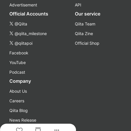
Advertisement
API
Official Accounts
Our service
@Qiita
Qiita Team
@qiita_milestone
Qiita Zine
@qiitapoi
Official Shop
Facebook
YouTube
Podcast
Company
About Us
Careers
Qiita Blog
News Release
more_horiz