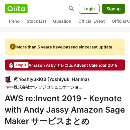
search
Login
Signup
Trend
Stock List
Question
Official Event
Official
info
More than 5 years have passed since last update.
Amazon AI by ナレコム
Advent Calendar
2019
Day 3
@
Yoshiyuki03
(
Yoshiyuki Harima
)
in
株式会社ナレッジコミュニケーション
AWS re:Invent 2019 - Keynote
with Andy Jassy Amazon Sage
Maker サービスまとめ