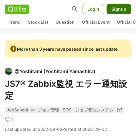
search
Login
Signup
Trend
Stock List
Question
Official Event
Official
info
More than 3 years have passed since last update.
@
Yoshitami
(
Yoshitami Yamashita
)
JS7® Zabbix監視 エラー通知設
定
JobScheduler
ジョブ管理
SOS
ジョブ管理システム
js7
1
Last updated at
2022-09-02
Posted at
2022-09-02