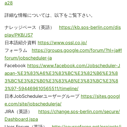
a28
詳細な情報については、以下をご覧下さい。
ナレッジベース（英語）
https://kb.sos-berlin.com/dis
play/PKB/JS7
日本語紹介資料
https://www.ossl.co.jp/
フォーラム
https://groups.google.com/forum/?hl=ja#!
forum/jobscheduler-ja
Facebook
https://www.facebook.com/Jobscheduler-J
apan-%E3%83%A6%E3%83%BC%E3%82%B6%E3%8
3%BC%E3%82%B0%E3%83%AB%E3%83%BC%E3%8
3%97-594469610565511/timeline/
日本JobSchedulerユーザーグループ
https://sites.googl
e.com/site/jobschedulerja/
JIRA（英語）
https://change.sos-berlin.com/secure/
Dashboard.jspa
User Forum（英語）
http://sourceforge.net/projects/j