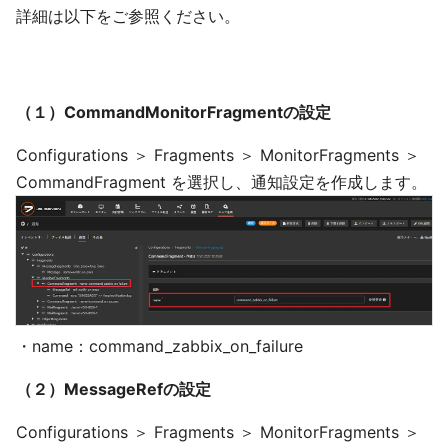
詳細は以下をご参照ください。
（１）CommandMonitorFragmentの設定
Configurations ＞ Fragments ＞ MonitorFragments ＞
CommandFragment を選択し、通知設定を作成します。
・name：command_zabbix_on_failure
（２）MessageRefの設定
Configurations ＞ Fragments ＞ MonitorFragments ＞