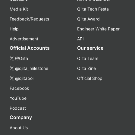
Media Kit
Qiita Tech Festa
Feedback/Requests
Qiita Award
Help
Engineer White Paper
Advertisement
API
Official Accounts
Our service
@Qiita
Qiita Team
@qiita_milestone
Qiita Zine
@qiitapoi
Official Shop
Facebook
YouTube
Podcast
Company
About Us