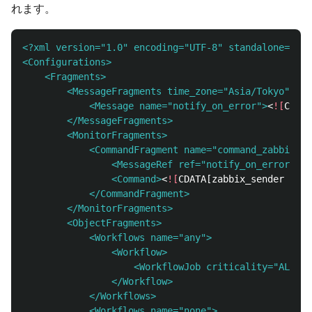
れます。
<?xml version="1.0" encoding="UTF-8" standalone="no"
<Configurations>
    <Fragments>
        <MessageFragments time_zone="Asia/Tokyo">
            <Message name="notify_on_error">
<
![
CDATA
        </MessageFragments>
        <MonitorFragments>
            <CommandFragment name="command_zabbix_on
                <MessageRef ref="notify_on_error"/>
                <Command>
<
![
CDATA[zabbix_sender 
-z
 1
            </CommandFragment>
        </MonitorFragments>
        <ObjectFragments>
            <Workflows name="any">
                <Workflow>
                    <WorkflowJob criticality="ALL"/>
                </Workflow>
            </Workflows>
            <Workflows name="none">