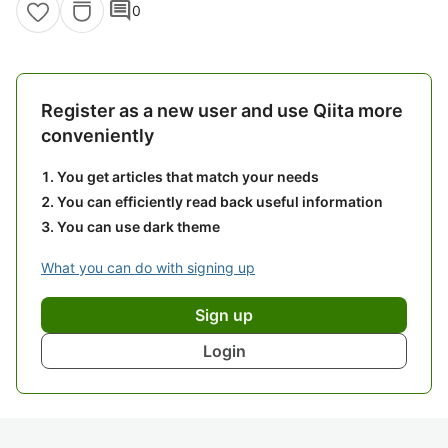
comment
0
Register as a new user and use Qiita more
conveniently
You get articles that match your needs
You can efficiently read back useful information
You can use dark theme
What you can do with signing up
Sign up
Login