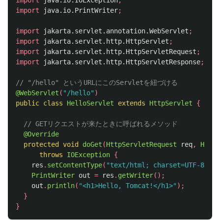
import
java.io.IOException
;
import
java.io.PrintWriter
;
import
jakarta.servlet.annotation.WebServlet
;
import
jakarta.servlet.http.HttpServlet
;
import
jakarta.servlet.http.HttpServletRequest
;
import
jakarta.servlet.http.HttpServletResponse
;
// "/hello" というURLにこのServletを紐づける
@WebServlet
(
"/hello"
)
public
class
HelloServlet
extends
HttpServlet
{
// GETリクエストが来たときに呼ばれるメソッド
@Override
protected
void
doGet
(
HttpServletRequest
req
,
HttpS
throws
IOException
{
res
.
setContentType
(
"text/html; charset=UTF-8"
);
PrintWriter
out
=
res
.
getWriter
();
out
.
println
(
"<h1>Hello, Tomcat!</h1>"
);
}
}