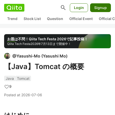
search
Login
Signup
Trend
Stock List
Question
Official Event
Official
お題は不問！Qiita Tech Festa 2026で記事投稿！
Qiita Tech Festa
2026年7月13日まで開催中！
@
Yasushi-Mo
(
Yasushi Mo
)
【Java】Tomcat の概要
Java
Tomcat
9
Posted at
2026-07-06