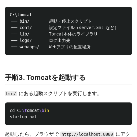
C:\tomcat

├── bin/        起動・停止スクリプト

├── conf/       設定ファイル（server.xml など）

├── lib/        Tomcat本体のライブラリ

├── logs/       ログ出力先

手順3. Tomcatを起動する
にある起動スクリプトを実行します。
bin/
cd 
C:
\t
omcat
\b
起動したら、ブラウザで
にアク
http://localhost:8080