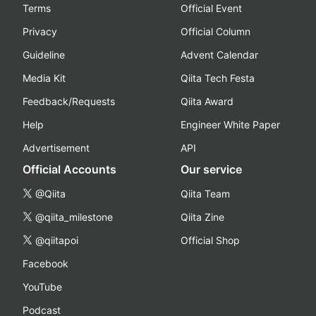
Terms
Official Event
Privacy
Official Column
Guideline
Advent Calendar
Media Kit
Qiita Tech Festa
Feedback/Requests
Qiita Award
Help
Engineer White Paper
Advertisement
API
Official Accounts
Our service
@Qiita
Qiita Team
@qiita_milestone
Qiita Zine
@qiitapoi
Official Shop
Facebook
YouTube
Podcast