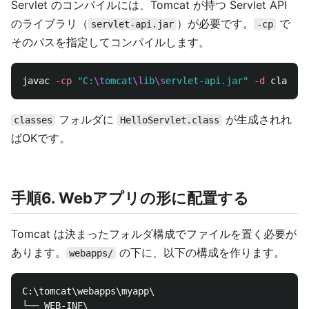
Servlet のコンパイルには、Tomcat が持つ Servlet API
のライブラリ（
）が必要です。
で
servlet-api.jar
-cp
そのパスを指定してコンパイルします。
javac 
-cp
"C:
\t
omcat
\l
ib
\s
ervlet-api.jar"
-d
 classes
フォルダに
が生成されれ
classes
HelloServlet.class
ばOKです。
手順6. Webアプリの形に配置する
Tomcat は決まったフォルダ構成でファイルを置く必要が
あります。
の下に、以下の構成を作ります。
webapps/
C:\tomcat\webapps\myapp\

└── WEB-INF\
