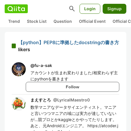
search
Login
Signup
Trend
Stock List
Question
Official Event
Official
【python】PEP8に準拠したdocstringの書き方
likers
@
fu-a-sak
アカウントが生まれ変わりました/相変わらず主
にpythonを書きます
Follow
まえすとろ
@
LyricalMaestro0
数学マニアなデータサイエンティスト。マニア
と言いつつマニアの域には実力が達していない
が…競プロとかkaggleとかやってたりします。
あと、元Androidエンジニア。 https://atcoder.j