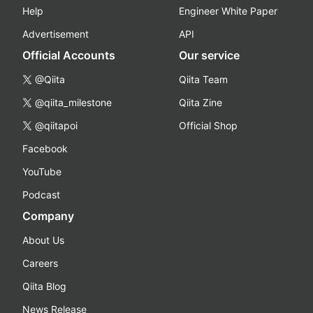
Help
Engineer White Paper
Advertisement
API
Official Accounts
Our service
@Qiita
Qiita Team
@qiita_milestone
Qiita Zine
@qiitapoi
Official Shop
Facebook
YouTube
Podcast
Company
About Us
Careers
Qiita Blog
News Release