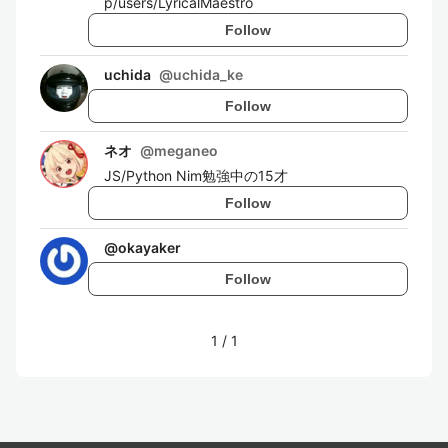
p/users/LyricalMaestro
Follow
uchida
@
uchida_ke
Follow
ネオ
@
meganeo
JS/Python Nim勉強中の15才
Follow
@
okayaker
Follow
1
/
1