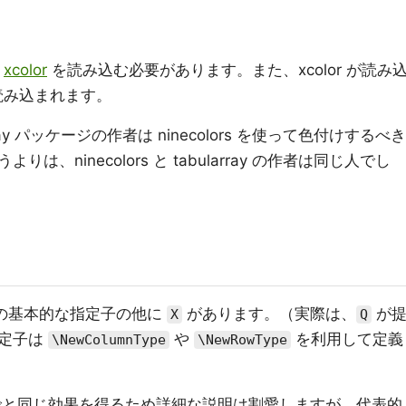
は
xcolor
を読み込む必要があります。また、xcolor が読み
読み込まれます。
ay パッケージの作者は ninecolors を使って色付けするべき
、ninecolors と tabularray の作者は同じ人でし
の基本的な指定子の他に
があります。（実際は、
が
X
Q
指定子は
や
を利用して定義
\NewColumnType
\NewRowType
と同じ効果を得るため詳細な説明は割愛しますが、代表的