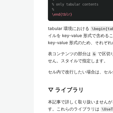
% only tabular contents
%
\end{tblr}
tabular 環境における
\begin{ta
イルを key-value 形式で含め
key-value 形式のため、それ
表コンテンツの部分は
で区切
&
せん。スタイルで指定します。
セル内で改行したい場合は、セ
▽ ライブラリ
本記事で詳しく取り扱いませんが
す。これらのライブラリは
\UseT