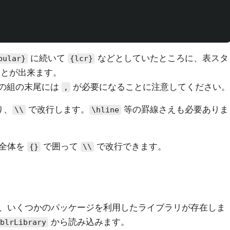
に続いて
などとしていたところに、表スタ
bular}
{lcr}
ることが出来ます。
ぞれの組の末尾には
が必要になることに注意してください。
,
り、
で改行します。
等の罫線さえも必要ありま
\\
\hline
ル全体を
で囲って
で改行できます。
{}
\\
、いくつかのパッケージを利用したライブラリが存在しま
から読み込みます。
blrLibrary