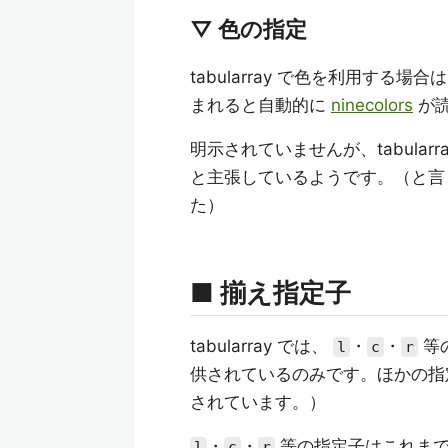
▽ 色の指定
tabularray で色を利用する場合
まれると自動的に
ninecolors
が
明示されていませんが、tabularr
と主張しているようです。（と言うよりは
た）
■ 揃え指定子
tabularray では、
・
・
等
l
c
r
供されているのみです。ほかの
されています。）
・
・
等の指定子はこれまで
l
c
r