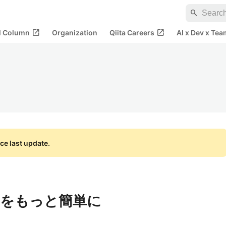
search
open_in_new
open_in_new
al Column
Organization
Qiita Careers
AI x Dev x Tea
ce last update.
表作成をもっと簡単に