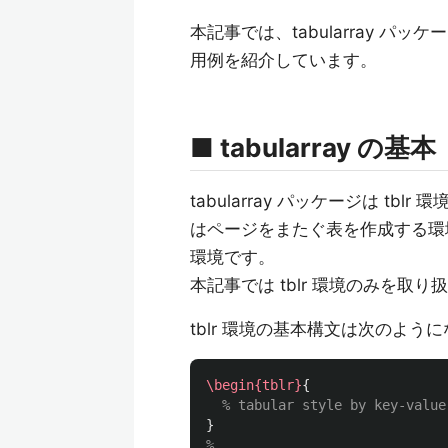
本記事では、tabularray 
用例を紹介しています。
■ tabularray の基本
tabularray パッケージは tblr 環
はページをまたぐ表を作成する環境、tal
環境です。
本記事では tblr 環境のみを取り
tblr 環境の基本構文は次のよう
\begin{tblr}
{
% tabular style by key-value
}
%