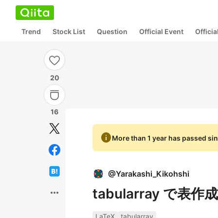
Trend
Stock List
Question
Official Event
Offici
20
16
info
More than 1 year has passed sin
@
Yarakashi_Kikohshi
tabularray で
more_horiz
LaTeX
tabularray