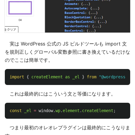
実は WordPress 公式の JS ビルドツールも import 文
を規則正しくグローバル変数参照に書き換えているだけな
のでここは簡単です。
import
{
createElement
as
_el
}
from
"
@wordpress/ele
これは最終的にはこういう文と等価になります。
const
_el
=
window
.
wp
.
element
.
createElement
;
つまり最初のオレオレプラグインは最終的にこうなりま