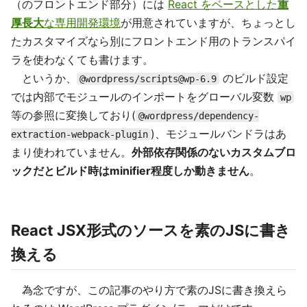
（のフロントエンド部分）には
React をベースとした
重
厚長大
な専用開発環境
が用意されていますが、ちょっとし
たカスタマイズなら別にフロントエンド用のトランスパイ
ラを使わなくても書けます。
というか、
のビルド設定
@wordpress/scripts@wp-6.9
では内部でモジュールのインポートをグローバル変数
wp
等の参照に変換しており(
@wordpress/dependency-
)、モジュールバンドラはあ
extraction-webpack-plugin
まり使われていません。
外部依存関係のないカスタムブロ
ックだとビルド時はminifier程度しか動きません
。
React JSX形式のソースを素のJSに書き
換える
為念ですが、この記事のやり方で素のJSに書き換えら