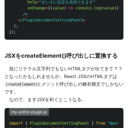
help
=
"
オレオレ設定を追加できます
"
onChange
=
{(
value
)
=>
console
.
log
(
value
)}
/
<
/PluginDocumentSettingPanel
);
});
JSXをcreateElement()呼び出しに置換する
急にリテラル文字列でもないHTMLタグが出てきて？？
となったかもしれませんが、React JSXのHTMLタグは
メソッド呼び出しの糖衣構文でしかない
createElement()
です。
なので、まずJSXを剥ぐとこうなる。
my-editor-plugin.js
import
{
PluginDocumentSettingPanel
}
from
"
@wordpre