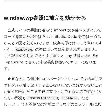
window.wp参照に補完を効かせる
公式ガイドの手順に沿って import 文を使うスタイルで
コードを書いた場合は Visual Studio Code 等では一応ち
ゃんと補完が効くのですが（依存関係はけっこう重いです
が）、
の型については定義されていません。
window.wp
この記事のやり方でそのまま書くと any 型扱いされるか
TypeScript で書くと未定義変数扱いでエラーになりま
す。
正直なところ個別のコンポーネントについては結局リフ
ァレンスを引くなりチャピるなりしないと分からないこと
が多く補完がそこまで役に立つわけでもないのですが（か
なりの部分が
か
になる
createElement()
useXXX()
し……）、でも不便なので雑にブラウザのコンソールにJS