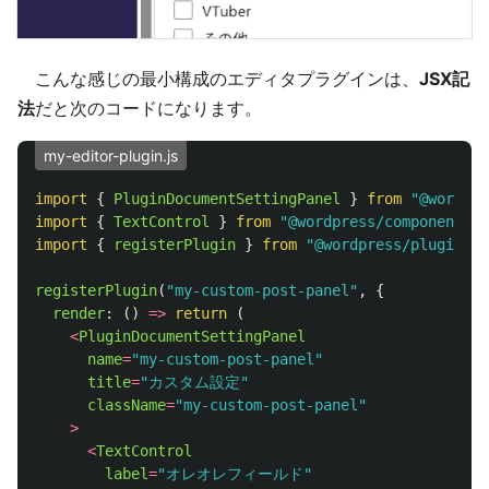
こんな感じの最小構成のエディタプラグインは、
JSX記
法
だと次のコードになります。
my-editor-plugin.js
import
{
PluginDocumentSettingPanel
}
from
"
@wordpre
import
{
TextControl
}
from
"
@wordpress/components
"
;
import
{
registerPlugin
}
from
"
@wordpress/plugins
"
;
registerPlugin
(
"
my-custom-post-panel
"
,
{
render
:
()
=>
return 
(
<
PluginDocumentSettingPanel
name
=
"
my-custom-post-panel
"
title
=
"
カスタム設定
"
className
=
"
my-custom-post-panel
"
>
<
TextControl
label
=
"
オレオレフィールド
"