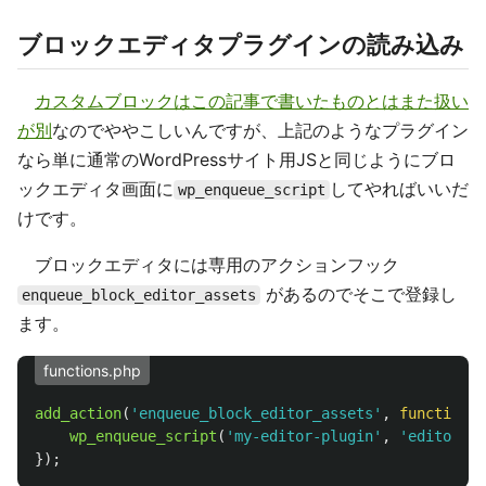
ブロックエディタプラグインの読み込み
カスタムブロックはこの記事で書いたものとはまた扱い
が別
なのでややこしいんですが、上記のようなプラグイン
なら単に通常のWordPressサイト用JSと同じようにブロ
ックエディタ画面に
してやればいいだ
wp_enqueue_script
けです。
ブロックエディタには専用のアクションフック
があるのでそこで登録し
enqueue_block_editor_assets
ます。
functions.php
add_action
(
'enqueue_block_editor_assets'
,
function
(
wp_enqueue_script
(
'my-editor-plugin'
,
'editor/my
});