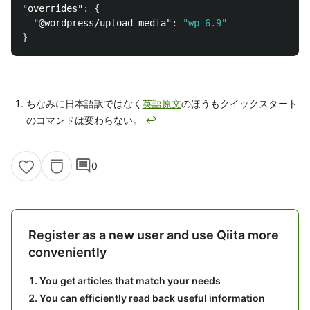
"overrides"
:
{
"@wordpress/upload-media"
:
"wp-6.9"
}
ちなみに日本語訳ではなく
英語原文
のほうもクイックスタート
のコマンドは変わらない。
↩
comment
0
Register as a new user and use Qiita more
conveniently
You get articles that match your needs
You can efficiently read back useful information