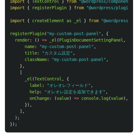
import
{
TextControl
}
from
"
@wordpress/components
"
;
import
{
registerPlugin
}
from
"
@wordpress/plugins
"
;
import
{
createElement
as
_el
}
from
"
@wordpress/ele
registerPlugin
(
"
my-custom-post-panel
"
,
{
render
:
()
=>
_el
(
PluginDocumentSettingPanel
,
{
name
:
"
my-custom-post-panel
"
,
title
:
"
カスタム設定
"
,
className
:
"
my-custom-post-panel
"
,
},
[
_el
(
TextControl
,
{
label
:
"
オレオレフィールド
"
,
help
:
"
オレオレ設定を追加できます
"
,
onChange
:
(
value
)
=>
console
.
log
(
value
),
}),
],
);
});