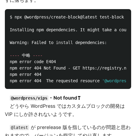
$ 
npx @wordpress/create-block@latest test-block

Installing npm dependencies. It might take a couple 
Warning: Failed to 
install 
dependencies:

----
 中略 
----
npm error code E404

npm error 404 Not Found - GET https://registry.npmjs
npm error 404

npm error 404  The requested resource 
'@wordpress/vi
- Not found
❣
@wordpress/vips
どうやら WordPress ではカスタムブロックの開発は
VIP にしか許されないようです。
が prerelease 版を指しているのが問題と思わ
@latest
れますので、バージョンを指定してやり直します。