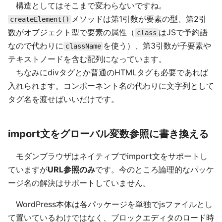
構造としてはそこまで変わらないですね。
メソッドは第1引数が要素の型、第2引
createElement()
数がオブジェクト型で要素の属性（
はJSで予約語
class
なので代わりに
を使う）、第3引数が子要素や
className
テキストノードを含む配列になっています。
ちなみにdivタグとか普通のHTMLタグも必要であれば
入れられます。コンポーネント名の代わりに文字列として
タグ名を渡せばいいだけです。
import文をグローバル変数参照に書き換える
モダンブラウザはネイティブでimport文をサポートし
ていますが
URL参照のみ
です。今のところ論理的なパッケ
ージ名の解決はサポートしていません。
WordPress本体は各パッケージを単独でjsファイルとし
て置いているわけではなく、ブロックエディタのロード時