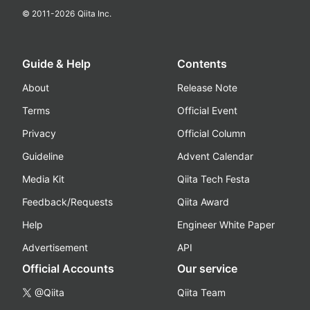
© 2011-
2026
Qiita Inc.
Guide & Help
Contents
About
Release Note
Terms
Official Event
Privacy
Official Column
Guideline
Advent Calendar
Media Kit
Qiita Tech Festa
Feedback/Requests
Qiita Award
Help
Engineer White Paper
Advertisement
API
Official Accounts
Our service
@Qiita
Qiita Team