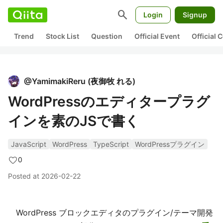
search
Login
Signup
Trend
Stock List
Question
Official Event
Official
@
YamimakiReru
(
夜御牧 れる
)
WordPressのエディタープラグ
インを素のJSで書く
JavaScript
WordPress
TypeScript
WordPressプラグイン
0
Posted at
2026-02-22
WordPress ブロックエディタのプラグイン/テーマ開発