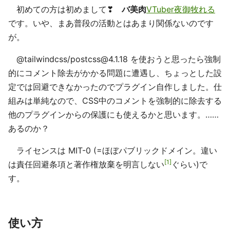
初めての方は初めまして❣
バ美肉
VTuber夜御牧れる
です。いや、まあ普段の活動とはあまり関係ないのです
が。
@tailwindcss/postcss@4.1.18 を使おうと思ったら強制
的にコメント除去がかかる問題に遭遇し、ちょっとした設
定では回避できなかったのでプラグイン自作しました。仕
組みは単純なので、CSS中のコメントを強制的に除去する
他のプラグインからの保護にも使えるかと思います。……
あるのか？
ライセンスは MIT-0 (=ほぼパブリックドメイン。違い
1
は責任回避条項と著作権放棄を明言しない
ぐらい)で
す。
使い方