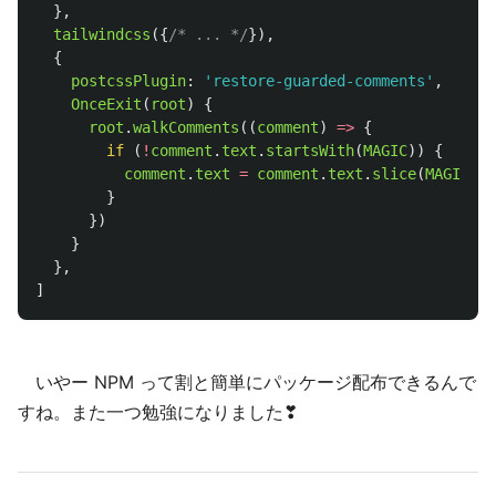
},
tailwindcss
({
/* ... */
}),
{
postcssPlugin
:
'
restore-guarded-comments
'
,
OnceExit
(
root
)
{
root
.
walkComments
((
comment
)
=>
{
if 
(
!
comment
.
text
.
startsWith
(
MAGIC
))
{
comment
.
text
=
comment
.
text
.
slice
(
MAGIC
.
le
}
})
}
},
]
いやー NPM って割と簡単にパッケージ配布できるんで
すね。また一つ勉強になりました❣