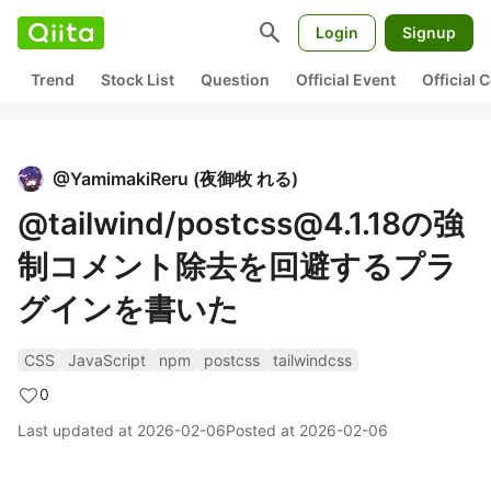
search
Login
Signup
Trend
Stock List
Question
Official Event
Official
@
YamimakiReru
(
夜御牧 れる
)
@tailwind/postcss@4.1.18の強
制コメント除去を回避するプラ
グインを書いた
CSS
JavaScript
npm
postcss
tailwindcss
0
Last updated at
2026-02-06
Posted at
2026-02-06