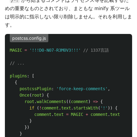
から始まるコメントはライセンス等を記載するた
/*!
めの重要なものとされており、まともな minify 系ツール
は明示的に指示しない限り削除しません。それを利用しま
す。
postcss.config.js
MAGIC
=
'
!!!D0-N07-R3M0V3!!!
'
// 1337言語
// ...
plugins
:
[
{
postcssPlugin
:
'
force-keep-comments
'
,
Once
(
root
)
{
root
.
walkComments
((
comment
)
=>
{
if 
(
!
comment
.
text
.
startsWith
(
'
!
'
))
{
comment
.
text
=
MAGIC
+
comment
.
text
}
})
}