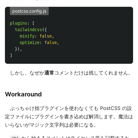
postcss.config.js
plugins
:
[
tailwindcss
({
minify
:
false
,
optimize
:
false
,
}),
]
しかし、なぜか
通常
コメントだけは残してくれません。
Workaround
ぶっちゃけ拙プラグインを使わなくても PostCSS の設
定ファイルにプラグインを書き込めば解消します。魔法は
いらないがマジック文字列は必要になる。