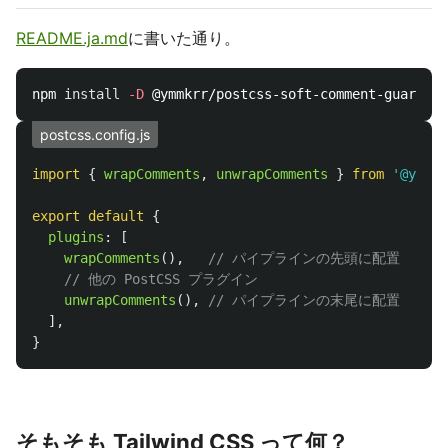
README.ja.md
に書いた通り。
npm 
install
-D
postcss.config.js
import
{
wrapComments
,
unwrapComments
}
from
'
@ymmkr
export
default
{
plugins
:
[
wrapComments
(),
// パイプラインの先頭に配置
// 他の PostCSS プラグイン
unwrapComments
(),
// パイプラインの末尾に配置
],
}
そもそも Tailwind CSS って何？