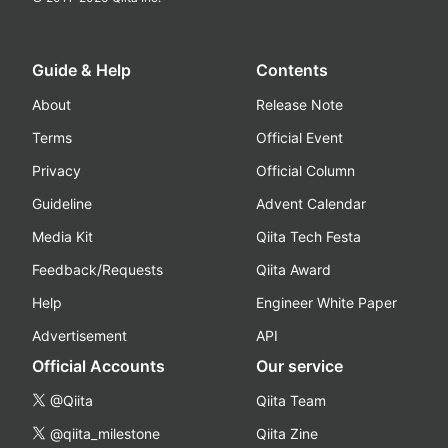
Guide & Help
Contents
About
Release Note
Terms
Official Event
Privacy
Official Column
Guideline
Advent Calendar
Media Kit
Qiita Tech Festa
Feedback/Requests
Qiita Award
Help
Engineer White Paper
Advertisement
API
Official Accounts
Our service
@Qiita
Qiita Team
@qiita_milestone
Qiita Zine