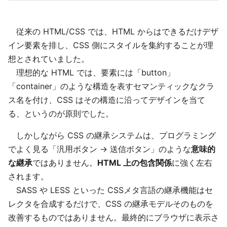
従来の HTML/CSS では、HTML からはできるだけデザ
イン要素を排し、CSS 側にスタイルを集約することが理
想とされていました。
理想的な HTML では、要素には「button」
「container」のような構造を表すセマンティックなクラ
ス名を付け、CSS はその構造に沿ってデザインを当て
る、というのが原則でした。
しかしながら CSS の継承システムは、プログラミング
でよく見る「汎用ボタン → 送信ボタン」のような
意味的
な継承
ではありません。
HTML 上の包含関係
に強く左右
されます。
SASS や LESS といった CSSメタ言語の継承機能はセ
レクタを合成するだけで、CSS の継承モデルそのものを
改善するものではありません。最終的にブラウザに表示さ