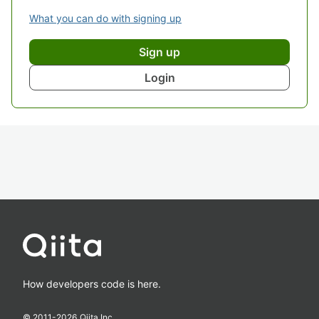
What you can do with signing up
Sign up
Login
How developers code is here.
© 2011-
2026
Qiita Inc.