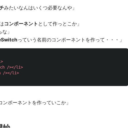
チ
みたいなんはいくつ必要なんや」
は
コンポーネント
として作っとこか」
らな」
eSwitch
っていう名前のコンポーネントを作って・・・」
i>
ch
/></li>
h
/></li>
コンポーネントを作っていこか」
開始