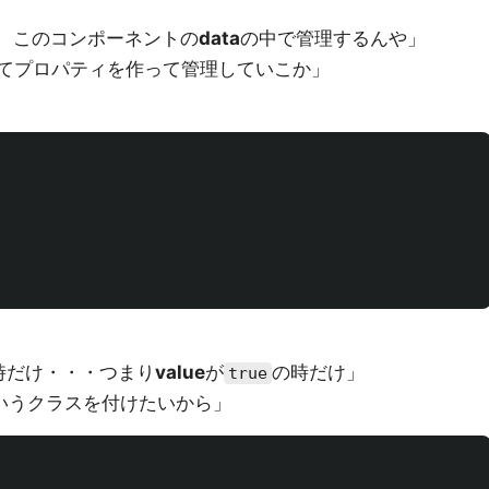
、このコンポーネントの
data
の中で管理するんや」
てプロパティを作って管理していこか」
時だけ・・・つまり
value
が
の時だけ」
true
いうクラスを付けたいから」