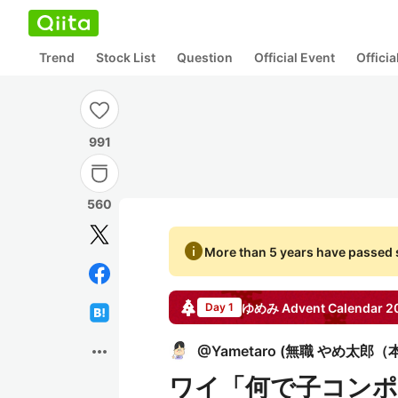
Trend
Stock List
Question
Official Event
Offici
991
560
info
More than 5 years have passed s
ゆめみ
Advent Calendar
2
Day 1
more_horiz
@
Yametaro
(
無職 やめ太郎（
ワイ「何で子コン