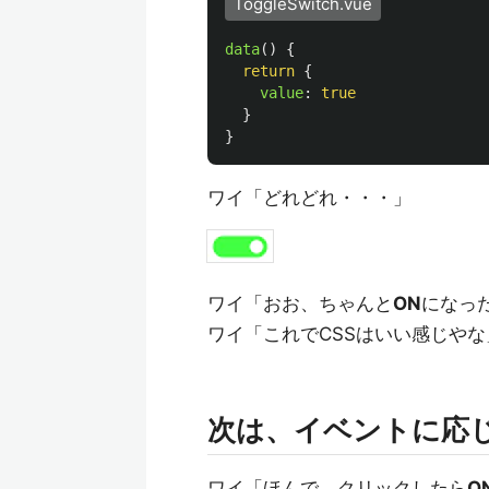
ToggleSwitch.vue
data
()
{
return
{
value
:
true
}
}
ワイ「どれどれ・・・」
ワイ「おお、ちゃんと
ON
になっ
ワイ「これでCSSはいい感じやな
次は、イベントに応
ワイ「ほんで、クリックしたら
O