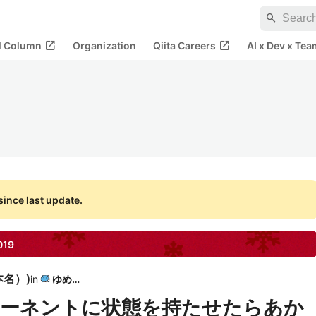
search
open_in_new
open_in_new
al Column
Organization
Qiita Careers
AI x Dev x Tea
ince last update.
019
本名）
)
in
ゆめみ
ポーネントに状態を持たせたらあか