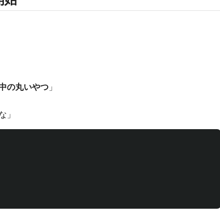
中の丸いやつ
」
やな」