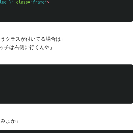
lue }"
class=
"frame"
>
いうクラスが付いてる場合は」
ッチは右側に行くんや」
てみよか」