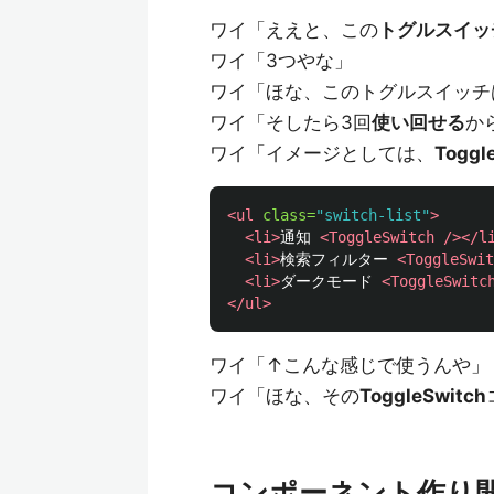
ワイ「ええと、この
トグルスイッ
ワイ「3つやな」
ワイ「ほな、このトグルスイッチ
ワイ「そしたら3回
使い回せる
か
ワイ「イメージとしては、
Toggl
<ul
class=
"switch-list"
>
<li>
通知 
<ToggleSwitch
/></l
<li>
検索フィルター 
<ToggleSwit
<li>
ダークモード 
<ToggleSwitc
</ul>
ワイ「↑こんな感じで使うんや」
ワイ「ほな、その
ToggleSwitch
コンポーネント作り