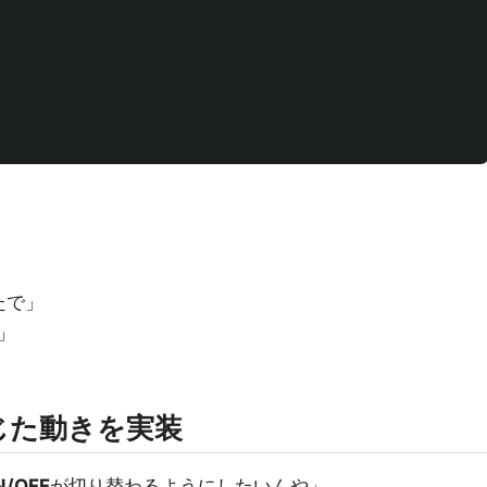
たで」
」
じた動きを実装
N/OFF
が切り替わるようにしたいんや」