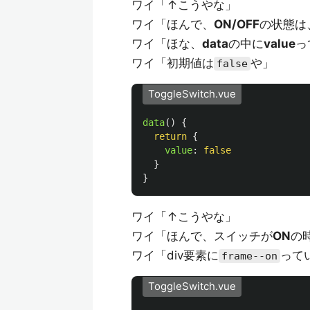
ワイ「↑こうやな」
ワイ「ほんで、
ON/OFF
の状態は
ワイ「ほな、
data
の中に
value
っ
ワイ「初期値は
や」
false
ToggleSwitch.vue
data
()
{
return
{
value
:
false
}
}
ワイ「↑こうやな」
ワイ「ほんで、スイッチが
ON
の
ワイ「div要素に
って
frame--on
ToggleSwitch.vue