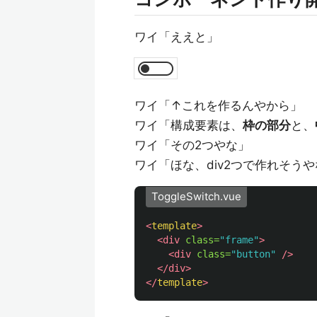
ワイ「ええと」
ワイ「↑これを作るんやから」
ワイ「構成要素は、
枠の部分
と、
ワイ「その2つやな」
ワイ「ほな、div2つで作れそう
ToggleSwitch.vue
<
template
>
<div
class=
"frame"
>
<div
class=
"button"
/>
</div>
</
template
>