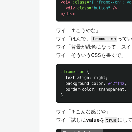
<div
:class=
"{ 'frame--on': va
<div
class=
"button"
/>
</div>
ワイ「↑こうやな」
ワイ「ほんで、
って
frame--on
ワイ「背景が緑色になって、スイ
ワイ「そういうCSSを書くで」
.frame--on
{
text-align
:
right
;
background-color
:
#42ff42
;
border-color
:
transparent
;
}
ワイ「↑こんな感じや」
ワイ「試しに
value
を
にし
true