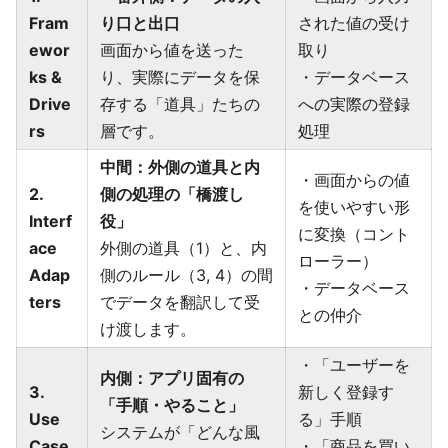
Fram
り口と出口
された値の受け
ewor
画面から値を送った
取り
ks &
り、実際にデータを保
・データベース
Drive
存する「道具」たちの
への実際の登録
rs
層です。
処理
中間：外側の道具と内
・画面からの値
2.
側の処理の「橋渡し
を使いやすい形
Interf
役」
に変換（コント
ace
外側の道具（1）と、内
ローラー）
Adap
側のルール（3, 4）の間
・データベース
ters
でデータを翻訳して受
との仲介
け渡します。
・「ユーザーを
内側：アプリ固有の
3.
新しく登録す
「手順・やること」
Use
る」手順
システムが「どんな風
Case
・「商品を買い