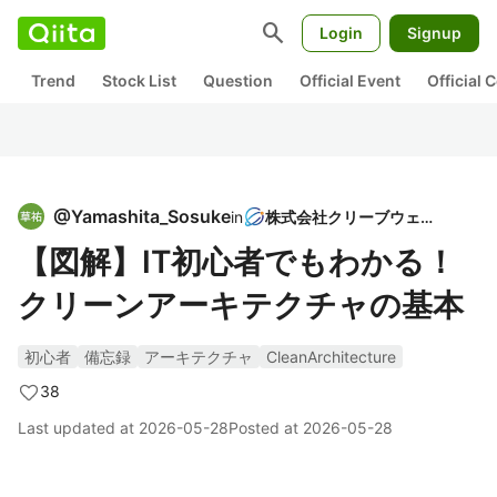
search
Login
Signup
Trend
Stock List
Question
Official Event
Official
@
Yamashita_Sosuke
in
株式会社クリーブウェア
【図解】IT初心者でもわかる！
クリーンアーキテクチャの基本
初心者
備忘録
アーキテクチャ
CleanArchitecture
38
Last updated at
2026-05-28
Posted at
2026-05-28