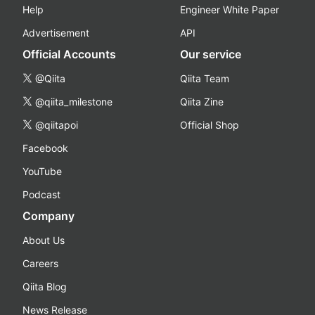
Help
Engineer White Paper
Advertisement
API
Official Accounts
Our service
@Qiita
Qiita Team
@qiita_milestone
Qiita Zine
@qiitapoi
Official Shop
Facebook
YouTube
Podcast
Company
About Us
Careers
Qiita Blog
News Release