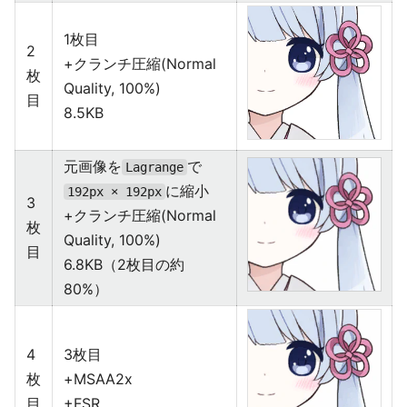
1枚目
2
+クランチ圧縮(Normal
枚
Quality, 100%)
目
8.5KB
元画像を
で
Lagrange
に縮小
192px × 192px
3
+クランチ圧縮(Normal
枚
Quality, 100%)
目
6.8KB（2枚目の約
80%）
4
3枚目
枚
+MSAA2x
目
+FSR