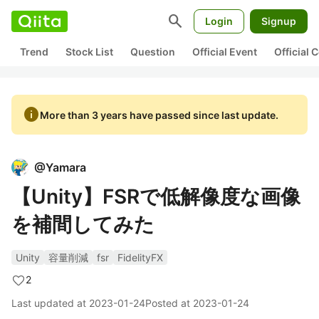
search
Login
Signup
Trend
Stock List
Question
Official Event
Official
info
More than 3 years have passed since last update.
@
Yamara
【Unity】FSRで低解像度な画像
を補間してみた
Unity
容量削減
fsr
FidelityFX
2
Last updated at
2023-01-24
Posted at
2023-01-24