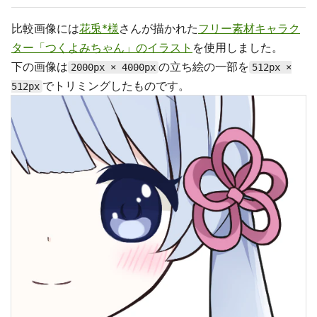
比較画像には
花兎*様
さんが描かれた
フリー素材キャラク
ター「つくよみちゃん」のイラスト
を使用しました。
下の画像は
の立ち絵の一部を
2000px × 4000px
512px ×
でトリミングしたものです。
512px