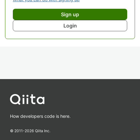
Sign up
Login
How developers code is here.
© 2011-
2026
Qiita Inc.