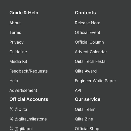
Guide & Help
Contents
About
Release Note
Terms
Official Event
Privacy
Official Column
Guideline
Advent Calendar
Media Kit
Qiita Tech Festa
Feedback/Requests
Qiita Award
Help
Engineer White Paper
Advertisement
API
Official Accounts
Our service
@Qiita
Qiita Team
@qiita_milestone
Qiita Zine
@qiitapoi
Official Shop