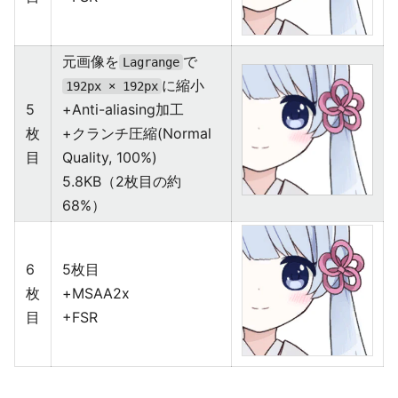
元画像を
で
Lagrange
に縮小
192px × 192px
5
+Anti-aliasing加工
枚
+クランチ圧縮(Normal
目
Quality, 100%)
5.8KB（2枚目の約
68%）
6
5枚目
枚
+MSAA2x
目
+FSR