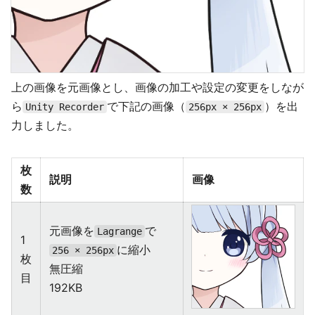
上の画像を元画像とし、画像の加工や設定の変更をしなが
ら
で下記の画像（
）を出
Unity Recorder
256px × 256px
力しました。
枚
説明
画像
数
元画像を
で
Lagrange
1
に縮小
256 × 256px
枚
無圧縮
目
192KB