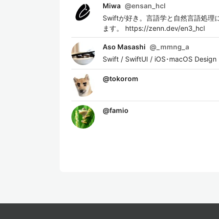
Miwa
@
ensan_hcl
Swiftが好き。言語学と自然言語処理
ます。 https://zenn.dev/en3_hcl
Aso Masashi
@
_mmng_a
Swift / SwiftUI / iOS･macOS Design
@
tokorom
@
famio