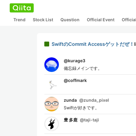
Trend
Stock List
Question
Official Event
Offici
SwiftのCommit Accessゲットだぜ！
@
kurage3
備忘録メインです。
@
coffmark
zunda
@
zunda_pixel
Swiftが好きです。
豊 多鹿
@
taji-taji