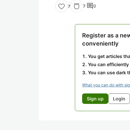
comment
7
0
7
Register as a ne
conveniently
You get articles t
You can efficiently
You can use dark 
What you can do with si
Sign up
Login