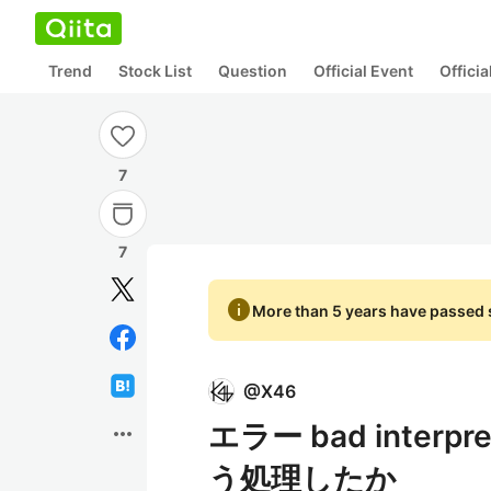
Trend
Stock List
Question
Official Event
Offici
7
7
info
More than 5 years have passed s
@
X46
エラー bad interpret
more_horiz
う処理したか