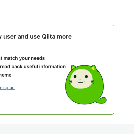
w user and use Qiita more
hat match your needs
 read back useful information
theme
gning up