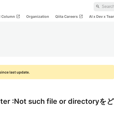
search
open_in_new
open_in_new
al Column
Organization
Qiita Careers
AI x Dev x Tea
ince last update.
er :Not such file or directoryをど