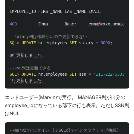
EMPLOYEE_ID
FIRST_NAME
LAST_NAME
EMAIL
----------- ---------- --------- -------------------
400
Emma
Baker
emma
@
xxxx
.
onmicroso
--salary列は権限ないので更新できない
SQL
>
UPDATE
hr
.
employees
SET
salary
=
9000
;
0
行更新しました。
--ssn列は更新できる
SQL
>
UPDATE
hr
.
employees
SET
ssn
=
'111-222-3333'
;
1
行更新しました。
エンドユーザー(Marvin)で実行。 MANAGER列が自分の
employee_idになっている部下の行も表示。ただしSSN列
はNULL
--marvinでログイン (※SQLclでインタラクティブ接続)