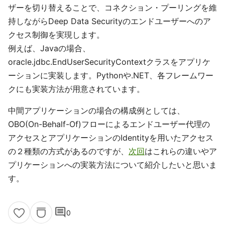
ザーを切り替えることで、コネクション・プーリングを維
持しながらDeep Data Securityのエンドユーザーへのア
クセス制御を実現します。
例えば、Javaの場合、
oracle.jdbc.EndUserSecurityContextクラスをアプリケ
ーションに実装します。Pythonや.NET、各フレームワー
クにも実装方法が用意されています。
中間アプリケーションの場合の構成例としては、
OBO(On-Behalf-Of)フローによるエンドユーザー代理の
アクセスとアプリケーションのIdentityを用いたアクセス
の２種類の方式があるのですが、
次回
はこれらの違いやア
プリケーションへの実装方法について紹介したいと思いま
す。
comment
0