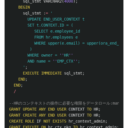
sql_stmt
VARCHAR2
(
4000
);
BEGIN
sql_stmt
:
=
'

        UPDATE END_USER_CONTEXT t

        SET t.CONTEXT.ID = (

           SELECT e.employee_id

           FROM hr.employees e

           WHERE upper(e.email) = upper(ora_end_user
         )

        WHERE owner = 
''
HR
''
        AND name = 
''
EMP_CTX
''
;

      '
;
EXECUTE
IMMEDIATE
sql_stmt
;
END
;
END
;
/
--HRのコンテキストの操作に必要な権限をデータロール:manager
GRANT
UPDATE
ANY
END
USER
CONTEXT
TO
HR
;
GRANT
CREATE
ANY
END
USER
CONTEXT
TO
HR
;
CREATE
ROLE
IF
NOT
EXISTS
hr_context_admin
;
GRANT
EXECUTE
ON
hr
.
ctx_pkg
TO
hr_context_admin
;