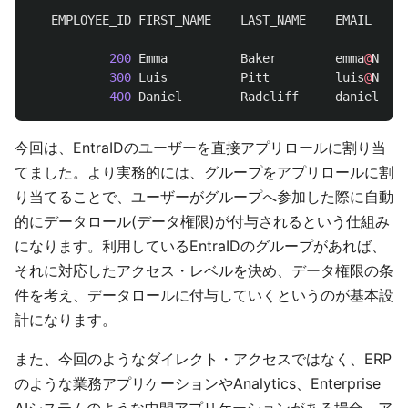
EMPLOYEE_ID
FIRST_NAME
LAST_NAME
EMAIL
______________
_____________
____________
__________
200
Emma
Baker
emma
@
NISI2
300
Luis
Pitt
luis
@
NISI2
400
Daniel
Radcliff
daniel
@
NIS
今回は、EntraIDのユーザーを直接アプリロールに割り当
てました。より実務的には、グループをアプリロールに割
り当てることで、ユーザーがグループへ参加した際に自動
的にデータロール(データ権限)が付与されるという仕組み
になります。利用しているEntraIDのグループがあれば、
それに対応したアクセス・レベルを決め、データ権限の条
件を考え、データロールに付与していくというのが基本設
計になります。
また、今回のようなダイレクト・アクセスではなく、ERP
のような業務アプリケーションやAnalytics、Enterprise
AIシステムのような中間アプリケーションがある場合、ア