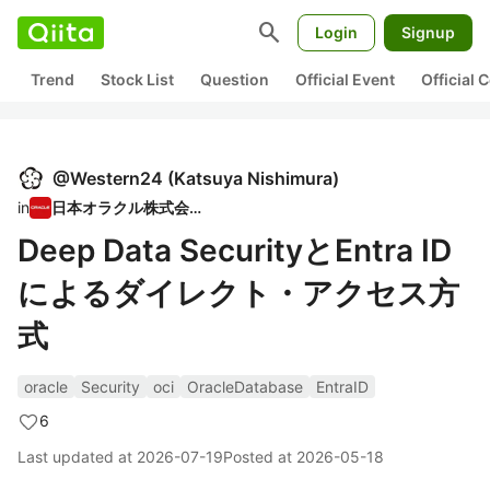
search
Login
Signup
Trend
Stock List
Question
Official Event
Official
@
Western24
(
Katsuya Nishimura
)
in
日本オラクル株式会社
Deep Data SecurityとEntra ID
によるダイレクト・アクセス方
式
oracle
Security
oci
OracleDatabase
EntraID
6
Last updated at
2026-07-19
Posted at
2026-05-18