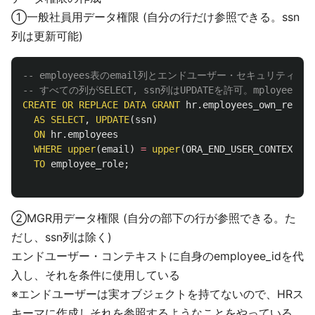
①一般社員用データ権限 (自分の行だけ参照できる。ssn
列は更新可能)
-- employees表のemail列とエンドユーザー・セキュリティコ
-- すべての列がSELECT, ssn列はUPDATEを許可。mployee_
CREATE
OR
REPLACE
DATA
GRANT
hr
.
employees_own_record
AS
SELECT
,
UPDATE
(
ssn
)
ON
hr
.
employees
WHERE
upper
(
email
)
=
upper
(
ORA_END_USER_CONTEXT
.
us
TO
employee_role
;
②MGR用データ権限 (自分の部下の行が参照できる。た
だし、ssn列は除く)
エンドユーザー・コンテキストに自身のemployee_idを代
入し、それを条件に使用している
※エンドユーザーは実オブジェクトを持てないので、HRス
キーマに作成しそれを参照するようなことをやっている