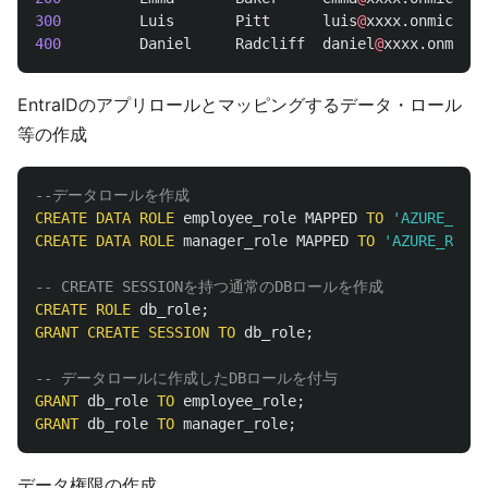
300
Luis
Pitt
luis
@
xxxx
.
onmicroso
400
Daniel
Radcliff
daniel
@
xxxx
.
onmicro
EntraIDのアプリロールとマッピングするデータ・ロール
等の作成
--データロールを作成
CREATE
DATA
ROLE
employee_role
MAPPED
TO
'AZURE_ROLE
CREATE
DATA
ROLE
manager_role
MAPPED
TO
'AZURE_ROLE=
-- CREATE SESSIONを持つ通常のDBロールを作成
CREATE
ROLE
db_role
;
GRANT
CREATE
SESSION
TO
db_role
;
-- データロールに作成したDBロールを付与
GRANT
db_role
TO
employee_role
;
GRANT
db_role
TO
manager_role
;
データ権限の作成