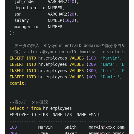
job_code
VARCHAR2
(
10
),
department_id
NUMBER
,
ssn
VARCHAR2
(
20
),
salary
NUMBER
(
10
,
2
),
manager_id
NUMBER
);
--データの投入　※@<your-entraID-domain>の部分を自身
--例) victoria@<your-entraID-domain> --> victoria@xx
INSERT
INTO
hr
.
employees
VALUES
(
100
,
'Marvin'
,
'Smi
INSERT
INTO
hr
.
employees
VALUES
(
200
,
'Emma'
,
'Baker
INSERT
INTO
hr
.
employees
VALUES
(
300
,
'Luis'
,
'Pitt'
INSERT
INTO
hr
.
employees
VALUES
(
400
,
'Daniel'
,
'Rad
commit
;
--表のデータを確認
select
*
from
hr
.
employees
EMPLOYEE_ID
FIRST_NAME
LAST_NAME
EMAIL
----------- ---------- --------- -------------------
100
Marvin
Smith
marvin
@
xxxx
.
onmicro
200
Emma
Baker
emma
@
xxxx
.
onmicroso