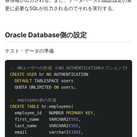
更に必要なSQLが出力されるのでそれを実行する。
Oracle Database側の設定
テスト・データの準備
-- HRユーザーの作成 ※NO AUTHENTICATIONオプションでH
CREATE
USER
hr
NO
AUTHENTICATION
DEFAULT
TABLESPACE
users
QUOTA
UNLIMITED
ON
users
;
-- employees表の作成
CREATE
TABLE
hr
.
employees
(
employee_id
NUMBER
PRIMARY
KEY
,
first_name
VARCHAR2
(
50
),
last_name
VARCHAR2
(
50
),
email
varchar2
(
100
),