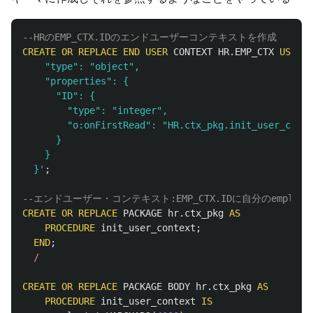
--HRのEMP_CTX.IDのエンドユーザーコンテキストを作成
CREATE
OR
REPLACE
END
USER
CONTEXT
HR
.
EMP_CTX
USING
    "type": "object",

    "properties": {

      "ID": {

        "type": "integer",

        "o:onFirstRead": "HR.ctx_pkg.init_user_conte
      }

    }

  }'
;
--エンドユーザー・コンテキスト:EMP_CTX.IDに自分のemploye
CREATE
OR
REPLACE
PACKAGE
hr
.
ctx_pkg
AS
PROCEDURE
init_user_context
;
END
;
/
CREATE
OR
REPLACE
PACKAGE
BODY
hr
.
ctx_pkg
AS
PROCEDURE
init_user_context
IS