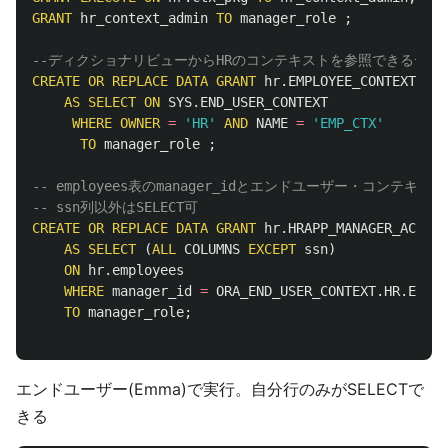
GRANT
hr_context_admin
TO
manager_role
;
--ディクショナリビューからHRのコンテキストを参照できるデータ権限
CREATE
OR
REPLACE
DATA
GRANT
hr
.
EMPLOYEE_CONTEXT_GRA
AS
SELECT
ON
SYS
.
END_USER_CONTEXT
WHERE
OWNER
=
'HR'
AND
NAME
=
'EMP_CTX'
TO
manager_role
;
-- employees表のmanager_idとエンドユーザー・コンテキスト
-- ssn列以外はSELECT可 
CREATE
OR
REPLACE
DATA
GRANT
hr
.
HRAPP_MANAGER_ACCESS
AS
SELECT
(
ALL
COLUMNS
EXCEPT
ssn
)
ON
hr
.
employees
WHERE
manager_id
=
ORA_END_USER_CONTEXT
.
HR
.
EMP_C
TO
manager_role
;
エンドユーザー(Emma)で実行。自分行のみがSELECTで
きる