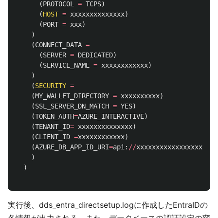
(
PROTOCOL
=
TCPS
)
(
HOST
=
xxxxxxxxxxxxxx
)
(
PORT
=
xxx
)
)
(
CONNECT_DATA
=
(
SERVER
=
DEDICATED
)
(
SERVICE_NAME
=
xxxxxxxxxxxx
)
)
(
SECURITY
=
(
MY_WALLET_DIRECTORY
=
xxxxxxxxxx
)
(
SSL_SERVER_DN_MATCH
=
YES
)
(
TOKEN_AUTH
=
AZURE_INTERACTIVE
)
(
TENANT_ID
=
xxxxxxxxxxxxxx
)
(
CLIENT_ID
=
xxxxxxxxxxxx
)
(
AZURE_DB_APP_ID_URI
=
api
:
//
xxxxxxxxxxxxxxxxxx
)
)
)
実行後、dds_entra_directsetup.logに作成したEntraIDの
各情報が出力される。また、データベースの認証設定の変