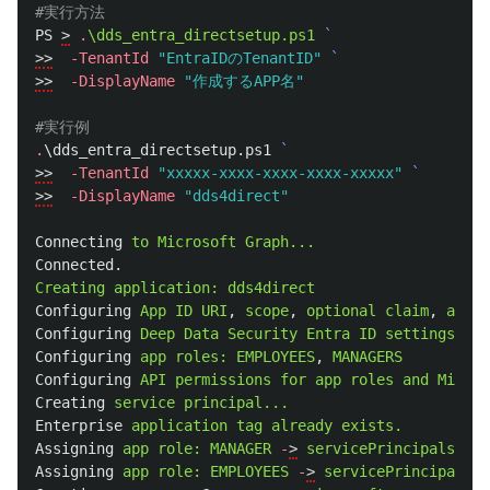
#実行方法
PS
>
.
\dds_entra_directsetup.ps1
>>
-TenantId
"EntraIDのTenantID"
>>
-DisplayName
"作成するAPP名"
#実行例
.
\dds_entra_directsetup.ps1
>>
-TenantId
"xxxxx-xxxx-xxxx-xxxx-xxxxx"
>>
-DisplayName
"dds4direct"
Connecting
to
Microsoft
Graph...
Connected.
Creating
application:
dds4direct
Configuring
App
ID
URI
,
scope
,
optional
claim
,
and
t
Configuring
Deep
Data
Security
Entra
ID
settings...
Configuring
app
roles:
EMPLOYEES
,
MANAGERS
Configuring
API
permissions
for
app
roles
and
Micros
Creating
service
principal...
Enterprise
application
tag
already
exists.
Assigning
app
role:
MANAGER
-
>
servicePrincipals/xxx
Assigning
app
role:
EMPLOYEES
-
>
servicePrincipals/x