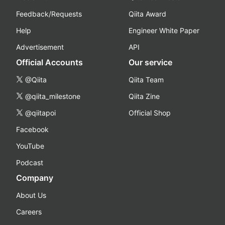
Feedback/Requests
Qiita Award
Help
Engineer White Paper
Advertisement
API
Official Accounts
Our service
@Qiita
Qiita Team
@qiita_milestone
Qiita Zine
@qiitapoi
Official Shop
Facebook
YouTube
Podcast
Company
About Us
Careers