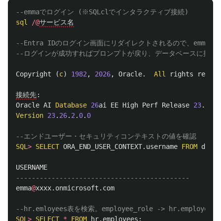
--emmaでログイン (※SQLclでインタラクティブ接続)
sql
/@
サービス名
--Entra IDのログイン画面にリダイレクトされるので、emma@xxxx
--ログインが成功すればプロンプトが戻り、データベースに接続
Copyright
(
c
)
1982
,
2026
,
Oracle
.
All
rights
reserv
接続先
:
Oracle
AI
Database
26
ai
EE
High
Perf
Release
23
.
26
.
2
Version
23
.
26
.
2
.
0
.
0
--エンドユーザー・セキュリティコンテキストの値を確認
SQL
>
SELECT
ORA_END_USER_CONTEXT
.
username
FROM
dual
;
USERNAME
--------------------------------------------
emma
@
xxxx
.
onmicrosoft
.
com
--hr.emloyees表を検索。employee_role -> hr.employ
SQL
>
SELECT
*
FROM
hr
.
employees
;