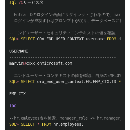
sql
/@
サービス名
--Entra IDのログイン画面にリダイレクトされるので、marvin@xx
--ログインが成功すればプロンプトが戻り、データベースに接続
--エンドユーザー・セキュリティコンテキストの値を確認
SQL
>
SELECT
ORA_END_USER_CONTEXT
.
username
FROM
dual
;
USERNAME
----------------------------------------------
marvin
@
xxxx
.
onmicrosoft
.
com
--エンドユーザー・コンテキストの値を確認。自身のEMPLOYEE_I
SQL
>
SELECT
ora_end_user_context
.
HR
.
EMP_CTX
.
ID
FROM
EMP_CTX
__________
100
--hr.emloyees表を検索。manager_role -> hr.manager_
SQL
>
SELECT
*
FROM
hr
.
employees
;