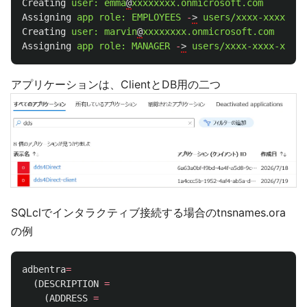
Creating
user:
emma
@
xxxxxxxx.onmicrosoft.com
Assigning
app
role:
EMPLOYEES
-
>
users/xxxx-xxxx-xxx
Creating
user:
marvin
@
xxxxxxxx.onmicrosoft.com
Assigning
app
role:
MANAGER
-
>
users/xxxx-xxxx-xxxx-
アプリケーションは、ClientとDB用の二つ
SQLclでインタラクティブ接続する場合のtnsnames.ora
の例
adbentra
=
(
DESCRIPTION
=
(
ADDRESS
=