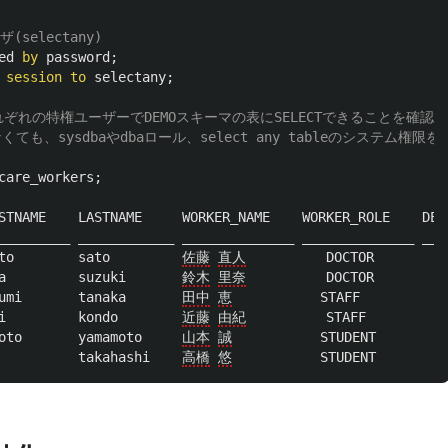
(selectany)
ed
by
password
;
session
to
selectany
;
nyのそれぞれの特権ユーザーでDEMOスキーマの表にSELECTできることを確認
いなくても、sysdbaやdbaロール、select any tableのシス
care_workers
;
STNAME
LASTNAME
WORKER_NAME
WORKER_ROLE
DEP
_________
____________
______________
______________
___
to
sato
佐藤
直人
DOCTOR
a
suzuki
鈴木
里奈
DOCTOR
umi
tanaka
田中
恵
STAFF
i
kondo
近藤
由紀
STAFF
oto
yamamoto
山本
誠
STUDENT
takahashi
高橋
悠
STUDENT