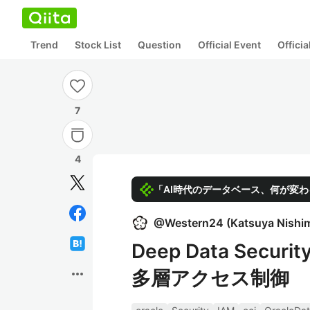
Trend
Stock List
Question
Official Event
Offici
7
4
「AI時代のデータベース、何が変
@
Western24
(
Katsuya Nishi
Deep Data Secu
more_horiz
多層アクセス制御