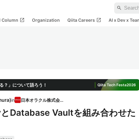
search
open_in_new
open_in_new
al Column
Organization
Qiita Careers
AI x Dev x Tea
わる？」について語ろう！
Qiita Tech Festa
2026
mura
)
in
日本オラクル株式会社
rityとDatabase Vaultを組み合わせた