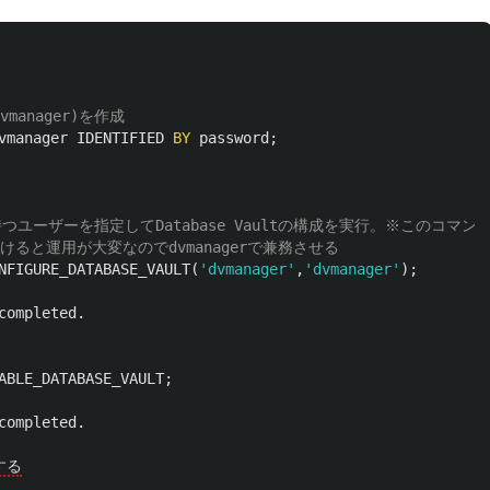
vmanager)を作成 
vmanager
IDENTIFIED
BY
password
;
rロールを持つユーザーを指定してDatabase Vaultの構成を実行。
けると運用が大変なのでdvmanagerで兼務させる
NFIGURE_DATABASE_VAULT
(
'dvmanager'
,
'dvmanager'
);
completed
.
ABLE_DATABASE_VAULT
;
completed
.
する