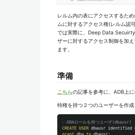
レルム内の表にアクセスするために
ムに対するアクセス権(レルム認
では実際に、Deep Data Se
ザーに対するアクセス制御を加えて、
ます。
準備
こちら
の記事を参考に、ADB上にde
特権を持つ２つのユーザーを作成
--DBAロールを持つユーザ(dbausr)
CREATE
USER
dbausr
identified
grant
dba
to
dbausr
;