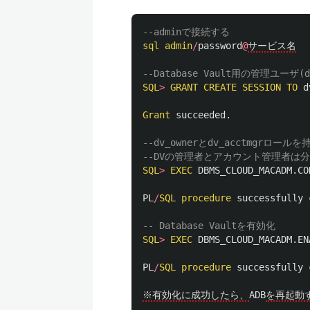
--adminで接続する
sql
admin
/
password
@
サービス名
--Database Vault用の管理ユーザ(d
SQL
>
GRANT
CREATE
SESSION
TO
d
Grant
succeeded
.
--dv_ownerとdv_acctmg
--DVの管理者とアカウント管理者は分
SQL
>
EXEC
DBMS_CLOUD_MACADM
.
CO
PL
/
SQL
procedure
successfully
-- Database Vaultを有効化
SQL
>
EXEC
DBMS_CLOUD_MACADM
.
EN
PL
/
SQL
procedure
successfully
※有効化に成功したら、
ADB
を再起動