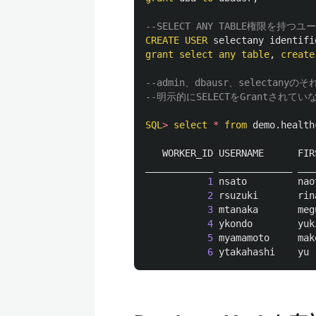
--SELECT ANY TABLE権限を持つユーザ
CREATE
USER
selectany
identifi
grant
select
any
table
,
create
--admin、dbausr、selecta
--明示的にSELECTをGrantされて
SQL
>
select
*
from
demo
.
health
WORKER_ID
USERNAME
FIR
____________
_____________
___
1
nsato
nao
2
rsuzuki
rin
3
mtanaka
meg
4
ykondo
yuk
5
myamamoto
mak
6
ytakahashi
yu