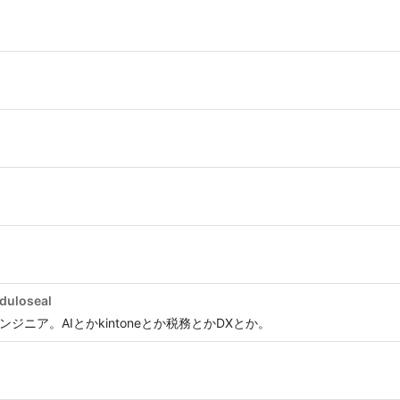
duloseal
ジニア。AIとかkintoneとか税務とかDXとか。