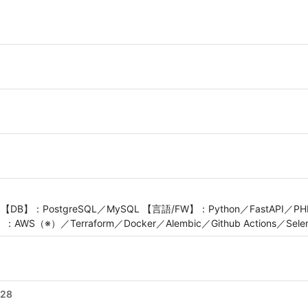
ES 【DB】：PostgreSQL／MySQL 【言語/FW】：Python／FastAPI／PHP
AWS（※）／Terraform／Docker／Alembic／Github Actions／Seleni
828