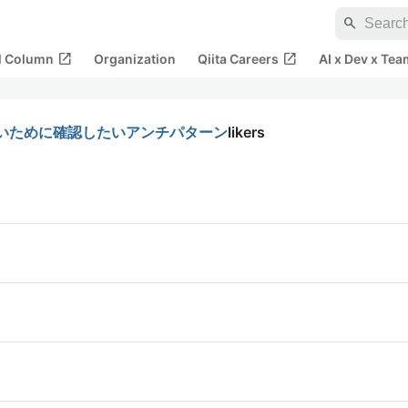
search
open_in_new
open_in_new
al Column
Organization
Qiita Careers
AI x Dev x Tea
いために確認したいアンチパターン
likers