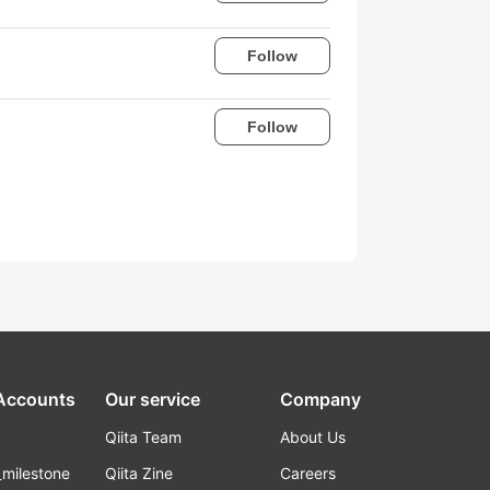
Follow
Follow
 Accounts
Our service
Company
Qiita Team
About Us
_milestone
Qiita Zine
Careers