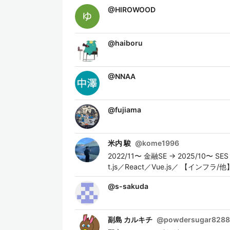
@
HIROWOOD
@
haiboru
@
NNAA
@
fujiama
米内 駿
@
kome1996
2022/11〜 金融SE → 2025/10〜 S
t.js／React／Vue.js／ 【インフラ/他】：
@
s-sakuda
副島 カルキチ
@
powdersugar828