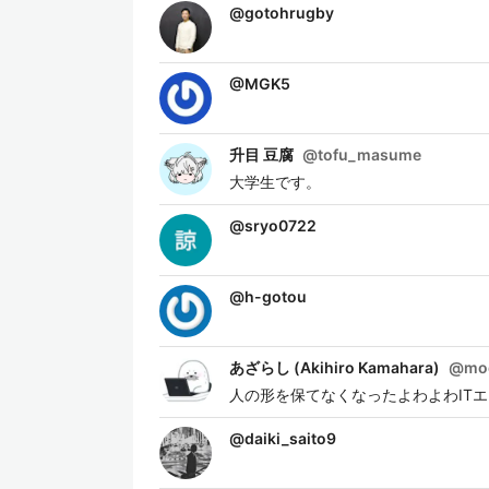
@
gotohrugby
@
MGK5
升目 豆腐
@
tofu_masume
大学生です。
@
sryo0722
@
h-gotou
あざらし (Akihiro Kamahara)
@
mo
人の形を保てなくなったよわよわITエン
@
daiki_saito9