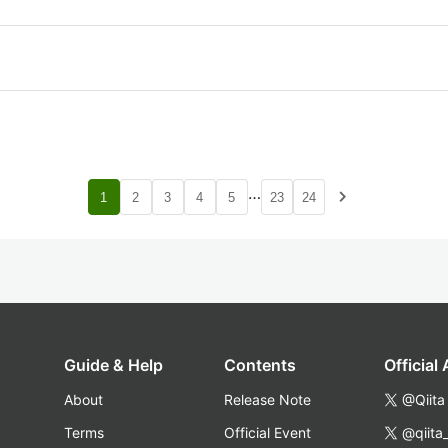
…
navigate_next
1
2
3
4
5
23
24
Guide & Help
Contents
Official
About
Release Note
@Qiita
Terms
Official Event
@qiita