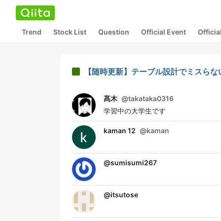
Trend
Stock List
Question
Official Event
Offici
【随時更新】テーブル設計でミスらな
髙木
@
takataka0316
学習中の大学生です
kaman 12
@
kaman
@
sumisumi267
@
itsutose