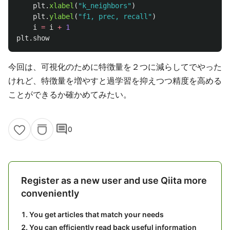
plt
.
xlabel
(
"
k_neighbors
"
)
plt
.
ylabel
(
"
f1, prec, recall
"
)
i
=
i
+
1
plt
.
show
今回は、可視化のために特徴量を２つに減らしてでやった
けれど、特徴量を増やすと過学習を抑えつつ精度を高める
ことができるか確かめてみたい。
comment
0
Register as a new user and use Qiita more
conveniently
You get articles that match your needs
You can efficiently read back useful information