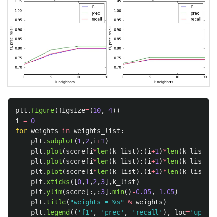
plt
.
figure
(
figsize
=
(
10
,
4
))
i
=
0
for
weights
in
weights_list
:
plt
.
subplot
(
1
,
2
,
i
+
1
)
plt
.
plot
(
score
[
i
*
len
(
k_list
):(
i
+
1
)
*
len
(
k_list
),
0
plt
.
plot
(
score
[
i
*
len
(
k_list
):(
i
+
1
)
*
len
(
k_list
),
1
plt
.
plot
(
score
[
i
*
len
(
k_list
):(
i
+
1
)
*
len
(
k_list
),
2
plt
.
xticks
([
0
,
1
,
2
,
3
],
k_list
)
plt
.
ylim
(
score
[:,:
3
].
min
()
-
0.05
,
1.05
)
plt
.
title
(
"
weights = %s
"
%
weights
)
plt
.
legend
((
'
f1
'
,
'
prec
'
,
'
recall
'
),
loc
=
'
upper 