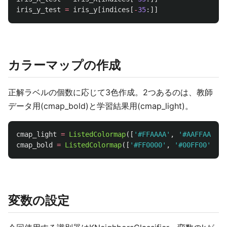
iris_y_test
=
iris_y
[
indices
[
-
35
:]]
カラーマップの作成
正解ラベルの個数に応じて3色作成。2つあるのは、教師
データ用(cmap_bold)と学習結果用(cmap_light)。
cmap_light
=
ListedColormap
([
'
#FFAAAA
'
,
'
#AAFFAA
'
,
'
cmap_bold
=
ListedColormap
([
'
#FF0000
'
,
'
#00FF00
'
,
'
#
変数の設定