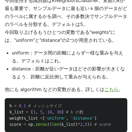
今回使用する識別器はKNeighborsClassifier。変数のkが
最も重要で、サンプルデータに最も近いｋ個のデータがど
のラベルに属するかを調べ、その多数決でサンプルデータ
のラベルを分類する。デフォルトは5。
今回取り上げるもうひとつの変数である"weights"に
は、"uniform"と"distance"の2つが用意されている。
uniform：データ間の距離によらず一様な重みを与え
る。デフォルトはこれ。
distance：距離が近いデータほどその影響が大きくな
るよう、距離に反比例して重みが与えられる。
他にも algorithm などの変数がある。詳しくは
こちら
。
h
=
0.1
k_list
=
[
1
,
5
,
10
,
30
]
weights_list
=
[
'
uniform
'
,
'
distance
'
]
score
=
np
.
zeros
((
len
(
k_list
)
*
2
,
5
))