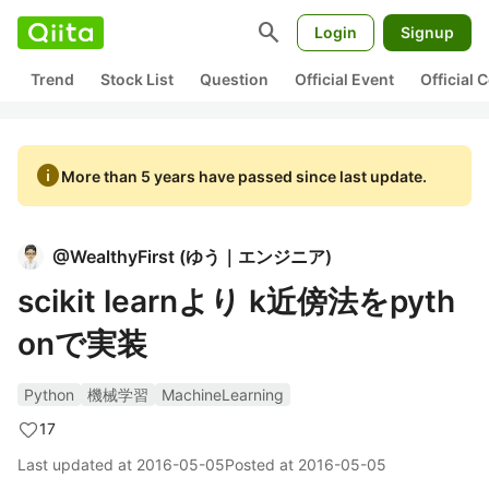
search
Login
Signup
Trend
Stock List
Question
Official Event
Official
info
More than 5 years have passed since last update.
@
WealthyFirst
(
ゆう｜エンジニア
)
scikit learnより k近傍法をpyth
onで実装
Python
機械学習
MachineLearning
17
Last updated at
2016-05-05
Posted at
2016-05-05