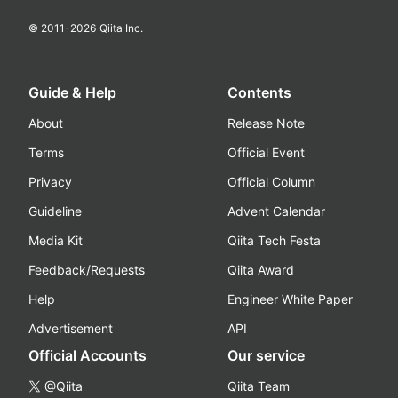
© 2011-
2026
Qiita Inc.
Guide & Help
Contents
About
Release Note
Terms
Official Event
Privacy
Official Column
Guideline
Advent Calendar
Media Kit
Qiita Tech Festa
Feedback/Requests
Qiita Award
Help
Engineer White Paper
Advertisement
API
Official Accounts
Our service
@Qiita
Qiita Team