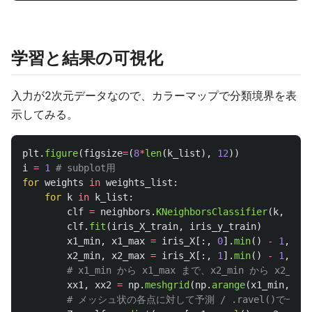
学習と結果の可視化
入力が2次元データなので、カラーマップで分類境界を表
示してみる。
plt
.
figure
(
figsize
=
(
8
*
len
(
k_list
),
12
))
i
=
1
for
weights
in
weights_list
:
for
k
in
k_list
:
clf
=
neighbors
.
KNeighborsClassifier
(
k
,
weig
clf
.
fit
(
iris_X_train
,
iris_y_train
)
x1_min
,
x1_max
=
iris_X
[:,
0
].
min
()
-
1
,
iri
x2_min
,
x2_max
=
iris_X
[:,
1
].
min
()
-
1
,
iri
xx1
,
xx2
=
np
.
meshgrid
(
np
.
arange
(
x1_min
,
x1_