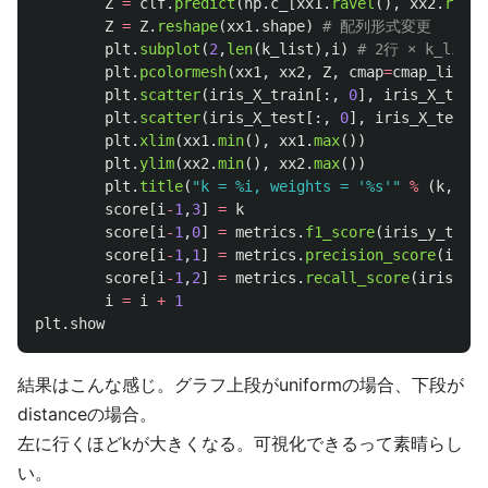
Z
=
clf
.
predict
(
np
.
c_
[
xx1
.
ravel
(),
xx2
.
ravel
Z
=
Z
.
reshape
(
xx1
.
shape
)
plt
.
subplot
(
2
,
len
(
k_list
),
i
)
plt
.
pcolormesh
(
xx1
,
xx2
,
Z
,
cmap
=
cmap_light
)
plt
.
scatter
(
iris_X_train
[:,
0
],
iris_X_train
plt
.
scatter
(
iris_X_test
[:,
0
],
iris_X_test
[:
plt
.
xlim
(
xx1
.
min
(),
xx1
.
max
())
plt
.
ylim
(
xx2
.
min
(),
xx2
.
max
())
plt
.
title
(
"
k = %i, weights = 
'
%s
'"
%
(
k
,
wei
score
[
i
-
1
,
3
]
=
k
score
[
i
-
1
,
0
]
=
metrics
.
f1_score
(
iris_y_test
,
score
[
i
-
1
,
1
]
=
metrics
.
precision_score
(
iris_
score
[
i
-
1
,
2
]
=
metrics
.
recall_score
(
iris_y_t
i
=
i
+
1
plt
.
show
結果はこんな感じ。グラフ上段がuniformの場合、下段が
distanceの場合。
左に行くほどkが大きくなる。可視化できるって素晴らし
い。