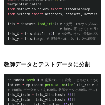
%
matplotlib
inline
from
matplotlib.colors
import
ListedColormap
from
sklearn
import
neighbors
,
datasets
,
metrics
iris
=
datasets
.
load_iris
()
iris_X
=
iris
.
data
[:,
:
2
]
iris_y
=
iris
.
target
教師データとテストデータに分割
np
.
random
.
seed
(
0
)
indices
=
np
.
random
.
permutation
(
len
(
iris_X
))
# 0~
iris_X_train
=
iris_X
[
indices
[:
-
35
]]
iris_y_train
=
iris_y
[
indices
[:
-
35
]]
iris_X_test
=
iris_X
[
indices
[
-
35
:]]