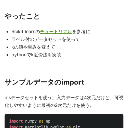
やったこと
Scikit learnの
チュートリアル
を参考に
ラベル付のデータセットを使って
kの値や重みを変えて
pythonでk近傍法を実装
サンプルデータのimport
irisデータセットを使う。入力データは4次元だけど、可視
化しやすいように最初の2次元だけを使う。
import
numpy
as
np
import
matplotlib.pyplot
as
plt