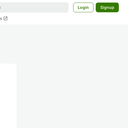
Login
Signup
open_in_new
m
し