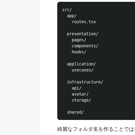
src/

  app/

    routes.tsx

  presentation/

    pages/

    components/

    hooks/

  application/

    usecases/

  infrastructure/

    api/

    avatar/

    storage/

綺麗なフォルダ名を作ることでは