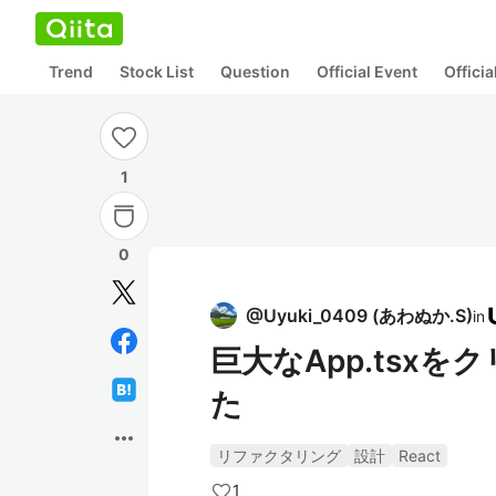
Trend
Stock List
Question
Official Event
Offici
1
0
@
Uyuki_0409
(
あわぬか.S
)
in
巨大なApp.tsx
た
more_horiz
リファクタリング
設計
React
1