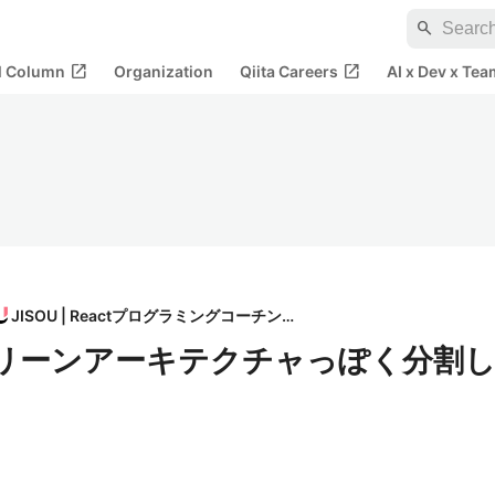
search
open_in_new
open_in_new
al Column
Organization
Qiita Careers
AI x Dev x Tea
JISOU | Reactプログラミングコーチング
をクリーンアーキテクチャっぽく分割