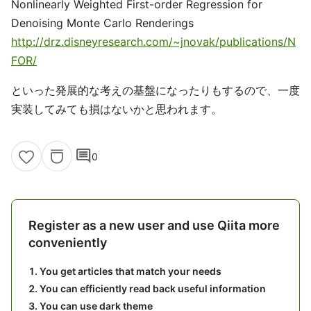
Nonlinearly Weighted First-order Regression for
Denoising Monte Carlo Renderings
http://drz.disneyresearch.com/~jnovak/publications/N
FOR/
といった発展的な考えの基盤になったりもするので、一度
実装してみても損はないかと思われます。
comment
0
Register as a new user and use Qiita more
conveniently
You get articles that match your needs
You can efficiently read back useful information
You can use dark theme