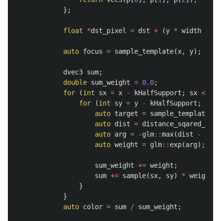
};
float
*
dst_pixel
=
dst
+
(
y
*
width
+
x
)
auto
focus
=
sample_template
(
x
,
y
);
dvec3
sum
;
double
sum_weight
=
0.0
;
for
(
int
sx
=
x
-
kHalfSupport
;
sx
<=
x
for
(
int
sy
=
y
-
kHalfSupport
;
sy
<
auto
target
=
sample_template
(
sx
auto
dist
=
distance_sqared_temp
auto
arg
=
-
glm
::
max
(
dist
-
2.0
f
auto
weight
=
glm
::
exp
(
arg
);
sum_weight
+=
weight
;
sum
+=
sample
(
sx
,
sy
)
*
weight
;
}
}
auto
color
=
sum
/
sum_weight
;