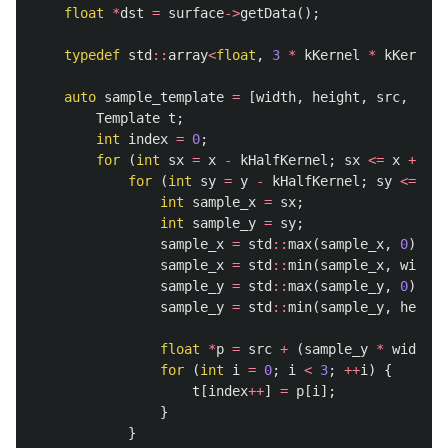
float
*
dst
=
surface
->
getData
();
typedef
std
::
array
<
float
,
3
*
kKernel
*
kKernel
>
auto
sample_template
=
[
width
,
height
,
src
,
kHal
Template
t
;
int
index
=
0
;
for
(
int
sx
=
x
-
kHalfKernel
;
sx
<=
x
+
kHa
for
(
int
sy
=
y
-
kHalfKernel
;
sy
<=
y
+
int
sample_x
=
sx
;
int
sample_y
=
sy
;
sample_x
=
std
::
max
(
sample_x
,
0
);
sample_x
=
std
::
min
(
sample_x
,
width
sample_y
=
std
::
max
(
sample_y
,
0
);
sample_y
=
std
::
min
(
sample_y
,
height
float
*
p
=
src
+
(
sample_y
*
width
+
for
(
int
i
=
0
;
i
<
3
;
++
i
)
{
t
[
index
++
]
=
p
[
i
];
}
}