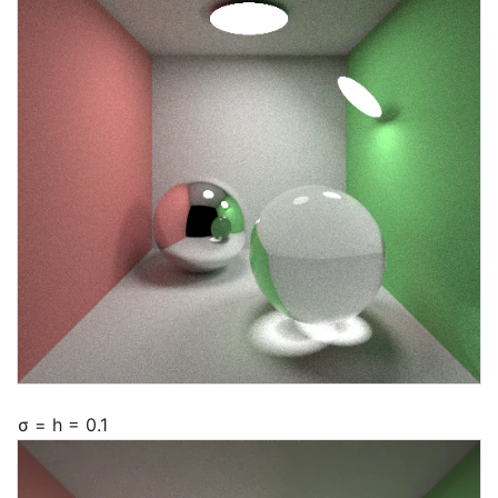
σ = h = 0.1