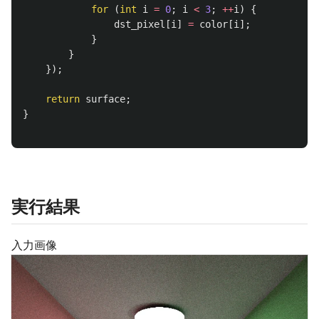
for
(
int
i
=
0
;
i
<
3
;
++
i
)
{
dst_pixel
[
i
]
=
color
[
i
];
}
}
});
return
surface
;
}
実行結果
入力画像