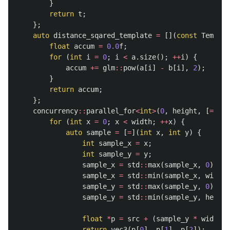
}
return
t
;
};
auto
distance_sqared_template
=
[](
const
Templat
float
accum
=
0.0
f
;
for
(
int
i
=
0
;
i
<
a
.
size
();
++
i
)
{
accum
+=
glm
::
pow
(
a
[
i
]
-
b
[
i
],
2
);
}
return
accum
;
};
concurrency
::
parallel_for
<
int
>
(
0
,
height
,
[
=
](
in
for
(
int
x
=
0
;
x
<
width
;
++
x
)
{
auto
sample
=
[
=
](
int
x
,
int
y
)
{
int
sample_x
=
x
;
int
sample_y
=
y
;
sample_x
=
std
::
max
(
sample_x
,
0
);
sample_x
=
std
::
min
(
sample_x
,
width
sample_y
=
std
::
max
(
sample_y
,
0
);
sample_y
=
std
::
min
(
sample_y
,
height
float
*
p
=
src
+
(
sample_y
*
width
+
return
vec3
(
p
[
0
],
p
[
1
],
p
[
2
]);