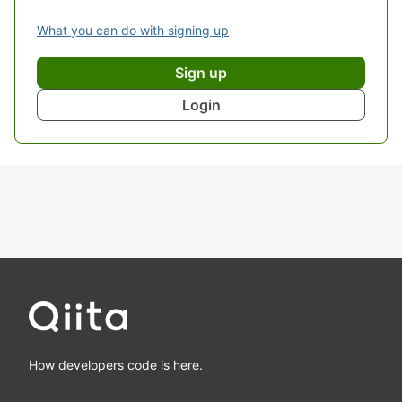
What you can do with signing up
Sign up
Login
How developers code is here.