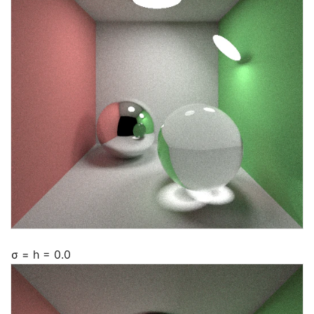
σ = h = 0.0