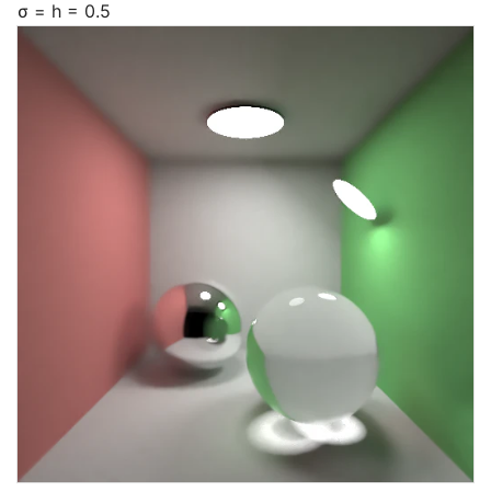
σ = h = 0.5