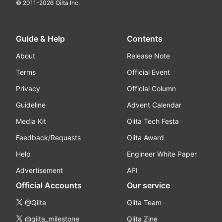
© 2011-
2026
Qiita Inc.
Guide & Help
Contents
About
Release Note
Terms
Official Event
Privacy
Official Column
Guideline
Advent Calendar
Media Kit
Qiita Tech Festa
Feedback/Requests
Qiita Award
Help
Engineer White Paper
Advertisement
API
Official Accounts
Our service
@Qiita
Qiita Team
@qiita_milestone
Qiita Zine