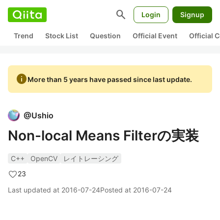
search
Login
Signup
Trend
Stock List
Question
Official Event
Official
info
More than 5 years have passed since last update.
@
Ushio
Non-local Means Filterの実装
C++
OpenCV
レイトレーシング
23
Last updated at
2016-07-24
Posted at
2016-07-24