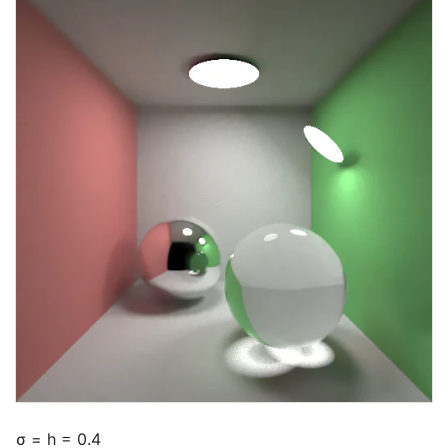
σ = h = 0.4