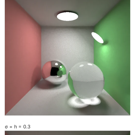
σ = h = 0.3