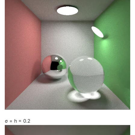
σ = h = 0.2