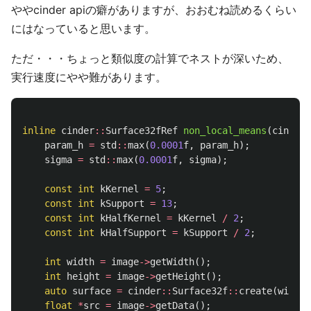
ややcinder apiの癖がありますが、おおむね読めるくらい
にはなっていると思います。
ただ・・・ちょっと類似度の計算でネストが深いため、
実行速度にやや難があります。
inline
cinder
::
Surface32fRef
non_local_means
(
cinder
:
param_h
=
std
::
max
(
0.0001
f
,
param_h
);
sigma
=
std
::
max
(
0.0001
f
,
sigma
);
const
int
kKernel
=
5
;
const
int
kSupport
=
13
;
const
int
kHalfKernel
=
kKernel
/
2
;
const
int
kHalfSupport
=
kSupport
/
2
;
int
width
=
image
->
getWidth
();
int
height
=
image
->
getHeight
();
auto
surface
=
cinder
::
Surface32f
::
create
(
width
,
float
*
src
=
image
->
getData
();