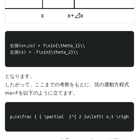
右側(x+⊿x) = T\sin{\theta_1}\\ 

左側(x) = -T\sin{\theta_2}\\ 

となります。
したがって、ここまでの考察をもとに、弦の運動方程式
ma=Fを以下のように立てます。
ρ⊿x\frac { { \partial  }^{ 2 }u\left( x,t \right)  }