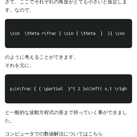
さて、ここでそれぞれの角度がとても小さいと仮定しま
す。なので、
\sin  \theta =\frac { \sin { \theta  }  }{ \cos { \t
のように考えることができます。
それを元に、
ρ⊿x\frac { { \partial  }^{ 2 }u\left( x,t \right)  
と一般的な波動方程式の形まで持っていく事ができまし
た。
コンピュータでの数値解法についてはこちら