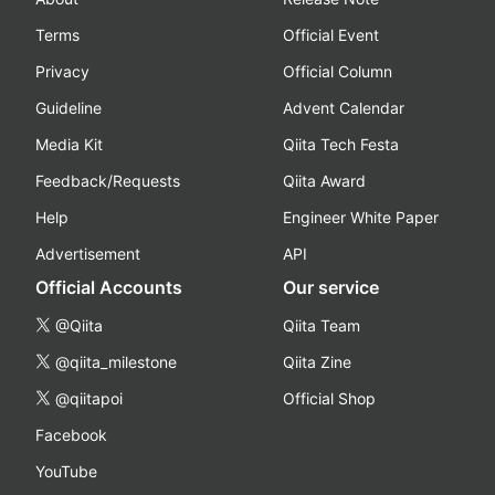
Terms
Official Event
Privacy
Official Column
Guideline
Advent Calendar
Media Kit
Qiita Tech Festa
Feedback/Requests
Qiita Award
Help
Engineer White Paper
Advertisement
API
Official Accounts
Our service
@Qiita
Qiita Team
@qiita_milestone
Qiita Zine
@qiitapoi
Official Shop
Facebook
YouTube