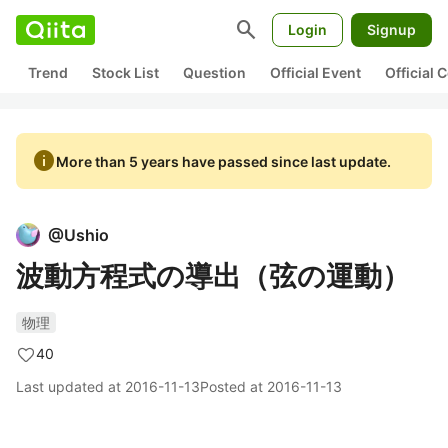
search
Login
Signup
Trend
Stock List
Question
Official Event
Official
info
More than 5 years have passed since last update.
@
Ushio
波動方程式の導出（弦の運動）
物理
40
Last updated at
2016-11-13
Posted at
2016-11-13