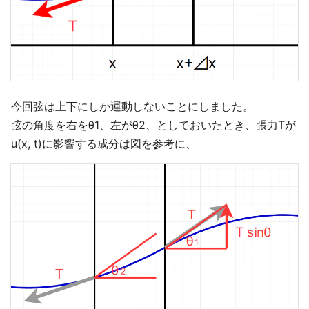
今回弦は上下にしか運動しないことにしました。
弦の角度を右をθ1、左がθ2、としておいたとき、張力Tが
u(x, t)に影響する成分は図を参考に、