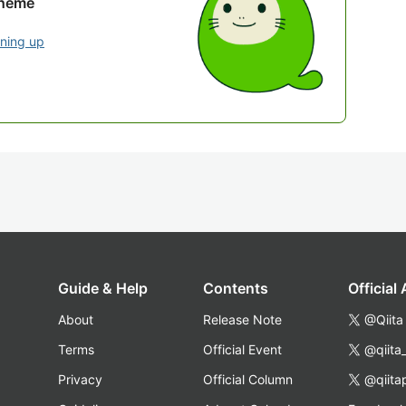
theme
gning up
Guide & Help
Contents
Official
About
Release Note
@Qiita
Terms
Official Event
@qiita
Privacy
Official Column
@qiita