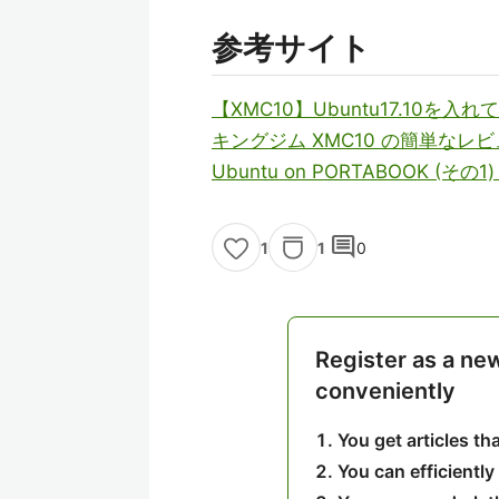
参考サイト
【XMC10】Ubuntu17.10を
キングジム XMC10 の簡単なレビューと
Ubuntu on PORTABOOK (そ
comment
1
0
1
Register as a ne
conveniently
You get articles t
You can efficiently