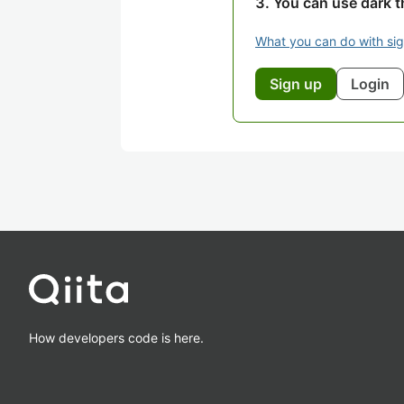
You can use dark 
What you can do with si
Sign up
Login
How developers code is here.