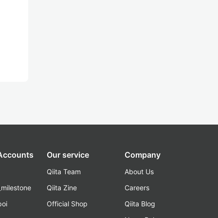
 Accounts
Our service
Company
Qiita Team
About Us
_milestone
Qiita Zine
Careers
poi
Official Shop
Qiita Blog