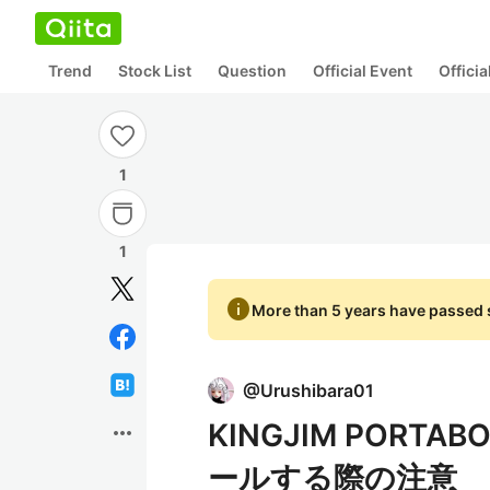
Trend
Stock List
Question
Official Event
Offici
1
1
info
More than 5 years have passed s
@
Urushibara01
KINGJIM PORTA
more_horiz
ールする際の注意