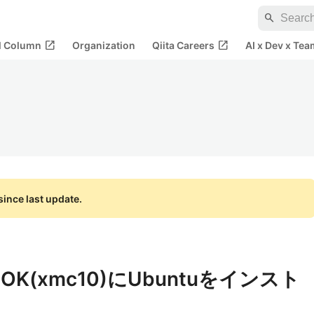
search
open_in_new
open_in_new
al Column
Organization
Qiita Careers
AI x Dev x Tea
ince last update.
BOOK(xmc10)にUbuntuをインスト