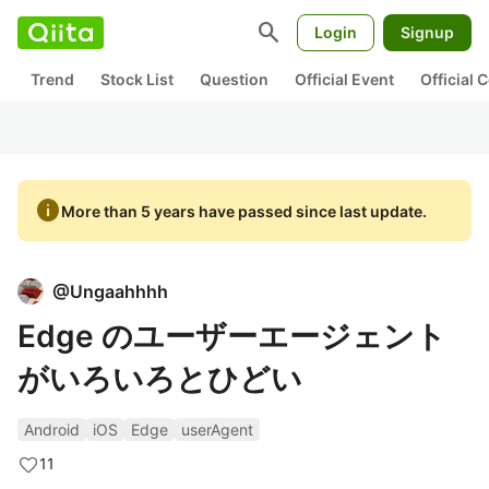
search
Login
Signup
Trend
Stock List
Question
Official Event
Official
info
More than 5 years have passed since last update.
@
Ungaahhhh
Edge のユーザーエージェント
がいろいろとひどい
Android
iOS
Edge
userAgent
11