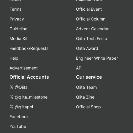
Terms
Official Event
Privacy
Official Column
Guideline
Advent Calendar
Media Kit
Qiita Tech Festa
Feedback/Requests
Qiita Award
Help
Engineer White Paper
Advertisement
API
Official Accounts
Our service
@Qiita
Qiita Team
@qiita_milestone
Qiita Zine
@qiitapoi
Official Shop
Facebook
YouTube