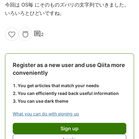
今回は OS毎 にそのものズバリの文字列でいきました。
いろいろとひどいですね。
comment
2
Register as a new user and use Qiita more
conveniently
You get articles that match your needs
You can efficiently read back useful information
You can use dark theme
What you can do with signing up
Sign up