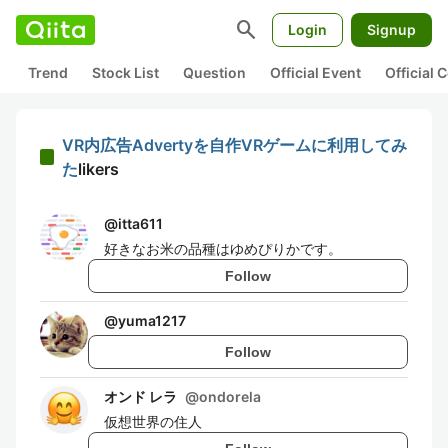
search
Login
Signup
Trend
Stock List
Question
Official Event
Official
VR内広告Advertyを自作VRゲームに利用してみ
た
likers
@
itta611
好きなお米の品種はゆめぴりかです。
Follow
@
yuma1217
Follow
オンド レラ
@
ondorela
仮想世界の住人