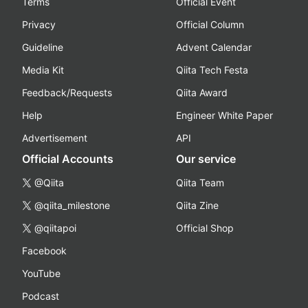
Terms
Official Event
Privacy
Official Column
Guideline
Advent Calendar
Media Kit
Qiita Tech Festa
Feedback/Requests
Qiita Award
Help
Engineer White Paper
Advertisement
API
Official Accounts
Our service
@Qiita
Qiita Team
@qiita_milestone
Qiita Zine
@qiitapoi
Official Shop
Facebook
YouTube
Podcast