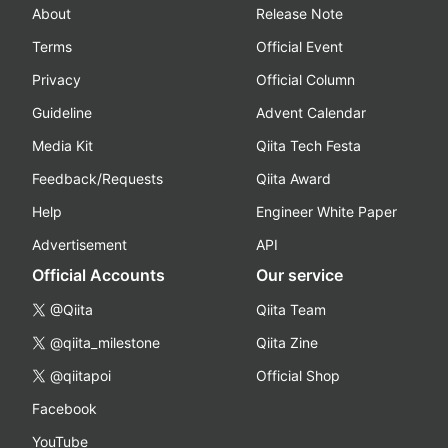
About
Release Note
Terms
Official Event
Privacy
Official Column
Guideline
Advent Calendar
Media Kit
Qiita Tech Festa
Feedback/Requests
Qiita Award
Help
Engineer White Paper
Advertisement
API
Official Accounts
Our service
@Qiita
Qiita Team
@qiita_milestone
Qiita Zine
@qiitapoi
Official Shop
Facebook
YouTube