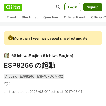
search
Login
Signup
Trend
Stock List
Question
Official Event
Official
info
More than 1 year has passed since last update.
@
UchiwaFuujinn
(
Uchiwa Fuujinn
)
ESP8266 の起動
Arduino
ESP8266
ESP-WROOM-02
0
Last updated at
2025-03-01
Posted at
2017-08-11