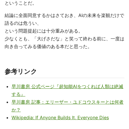
ということだ。
結論に全面同意するかはさておき、AIの未来を楽観だけで
語るのは危うい、
という問題提起には十分重みがある。
少なくとも、「大げさだな」と笑って終わる前に、一度は
向き合ってみる価値のある本だと思った。
参考リンク
早川書房 公式ページ『超知能AIをつくれば人類は絶滅
する』
早川書房 記事：エリーザー・ユドコウスキーとは何者
か？
Wikipedia: If Anyone Builds It, Everyone Dies