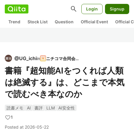
search
Login
Signup
Trend
Stock List
Question
Official Event
Official
@
UG_ichi
in
ニチコマ合同会社
書籍『超知能AIをつくれば人類
は絶滅する』は、どこまで本気
で読むべき本なのか
読書メモ
AI
書評
LLM
AI安全性
1
Posted at
2026-05-22