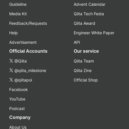
Guideline
Advent Calendar
Media Kit
Qiita Tech Festa
Feedback/Requests
Qiita Award
Help
Engineer White Paper
Advertisement
API
Official Accounts
Our service
@Qiita
Qiita Team
@qiita_milestone
Qiita Zine
@qiitapoi
Official Shop
Facebook
YouTube
Podcast
Company
About Us