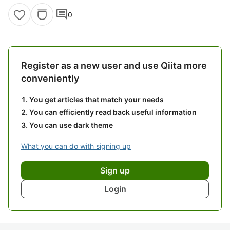
comment
0
Register as a new user and use Qiita more
conveniently
You get articles that match your needs
You can efficiently read back useful information
You can use dark theme
What you can do with signing up
Sign up
Login