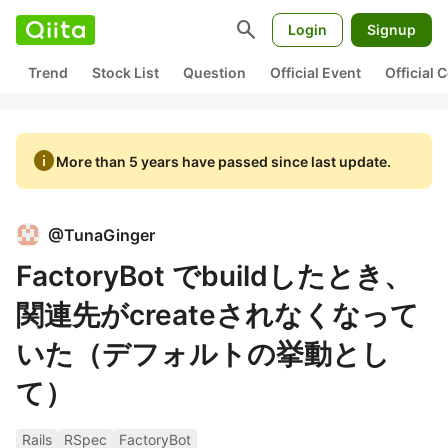
search
Login
Signup
Trend
Stock List
Question
Official Event
Official
info
More than 5 years have passed since last update.
@
TunaGinger
FactoryBot でbuildしたとき、
関連先がcreateされなくなって
いた（デフォルトの挙動とし
て）
Rails
RSpec
FactoryBot