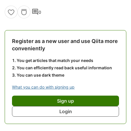
comment
0
Register as a new user and use Qiita more
conveniently
You get articles that match your needs
You can efficiently read back useful information
You can use dark theme
What you can do with signing up
Sign up
Login