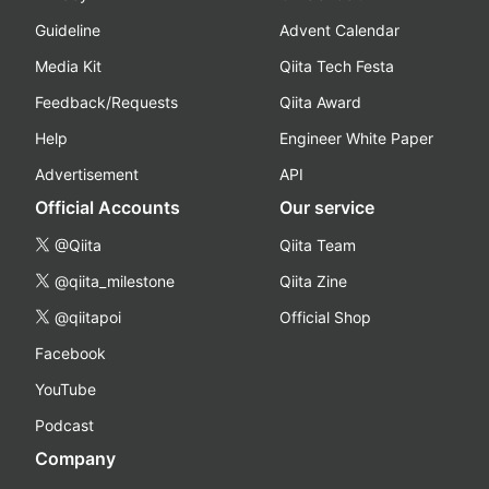
Guideline
Advent Calendar
Media Kit
Qiita Tech Festa
Feedback/Requests
Qiita Award
Help
Engineer White Paper
Advertisement
API
Official Accounts
Our service
@Qiita
Qiita Team
@qiita_milestone
Qiita Zine
@qiitapoi
Official Shop
Facebook
YouTube
Podcast
Company