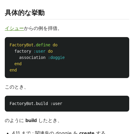
具体的な挙動
イシュー
からの例を拝借。
FactoryBot
.
define
do
factory
:user
do
association
:doggie
end
end
このとき、
のように
build
したとき、
4.11 まで : 関連先の doggie を
create
する