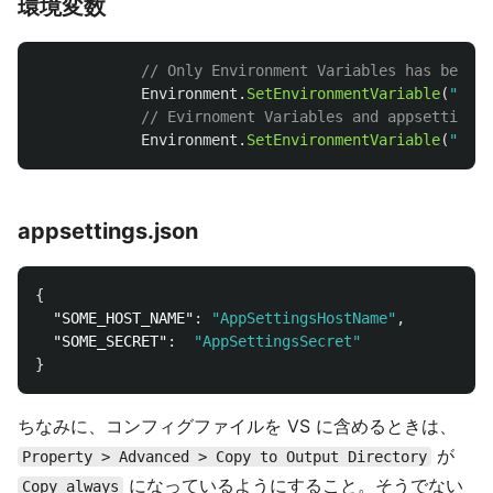
環境変数
// Only Environment Variables has been s
Environment
.
SetEnvironmentVariable
(
"SOME
// Evirnoment Variables and appsettings 
Environment
.
SetEnvironmentVariable
(
"SOME
appsettings.json
{
"SOME_HOST_NAME"
:
"AppSettingsHostName"
,
"SOME_SECRET"
:
"AppSettingsSecret"
}
ちなみに、コンフィグファイルを VS に含めるときは、
が
Property > Advanced > Copy to Output Directory
になっているようにすること。そうでない
Copy always