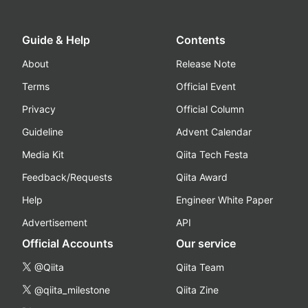
Guide & Help
Contents
About
Release Note
Terms
Official Event
Privacy
Official Column
Guideline
Advent Calendar
Media Kit
Qiita Tech Festa
Feedback/Requests
Qiita Award
Help
Engineer White Paper
Advertisement
API
Official Accounts
Our service
@Qiita
Qiita Team
@qiita_milestone
Qiita Zine