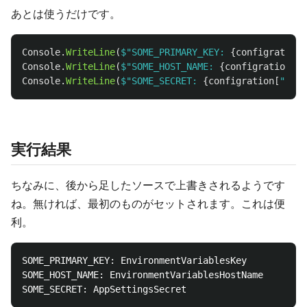
あとは使うだけです。
Console
.
WriteLine
(
$"SOME_PRIMARY_KEY: 
{
configration
[
Console
.
WriteLine
(
$"SOME_HOST_NAME: 
{
configration
[
"S
Console
.
WriteLine
(
$"SOME_SECRET: 
{
configration
[
"SOME
実行結果
ちなみに、後から足したソースで上書きされるようです
ね。無ければ、最初のものがセットされます。これは便
利。
SOME_PRIMARY_KEY: EnvironmentVariablesKey

SOME_HOST_NAME: EnvironmentVariablesHostName
