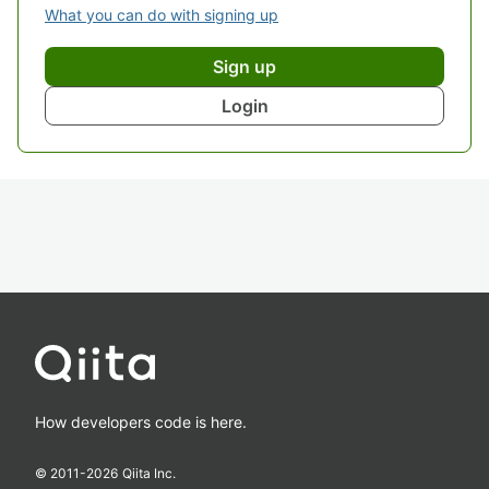
What you can do with signing up
Sign up
Login
How developers code is here.
© 2011-
2026
Qiita Inc.