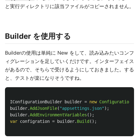
と実行ディレクトリに該当ファイルがコピーされません。
Builder を使用する
Builderの使用は単純に New をして、読み込みたいコンフ
ィグレーションを足していくだけです。インターフェイス
があるので、そちらで受けるようにしておきました。する
と、テストが楽になりそうですね。
IConfigurationBuilder
builder
=
new
ConfigurationBui
builder
.
AddJsonFile
(
"appsettings.json"
);
builder
.
AddEnvironmentVariables
();
var
configration
=
builder
.
Build
();