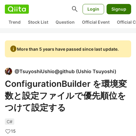
search
Login
Signup
Trend
Stock List
Question
Official Event
Official
info
More than 5 years have passed since last update.
@
TsuyoshiUshio@github
(
Ushio Tsuyoshi
)
ConfigurationBuilder を環境変
数と設定ファイルで優先順位を
つけて設定する
C#
15