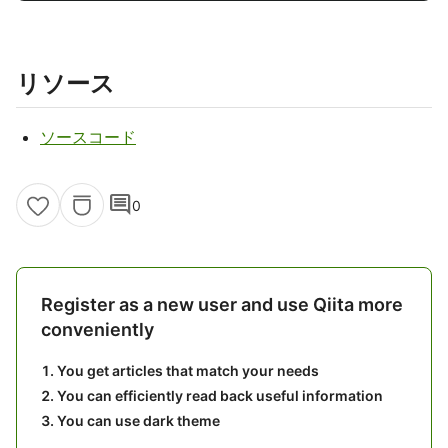
リソース
ソースコード
comment
0
Register as a new user and use Qiita more
conveniently
You get articles that match your needs
You can efficiently read back useful information
You can use dark theme