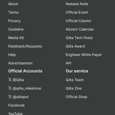
About
Release Note
Terms
Official Event
Privacy
Official Column
Guideline
Advent Calendar
Media Kit
Qiita Tech Festa
Feedback/Requests
Qiita Award
Help
Engineer White Paper
Advertisement
API
Official Accounts
Our service
@Qiita
Qiita Team
@qiita_milestone
Qiita Zine
@qiitapoi
Official Shop
Facebook
YouTube