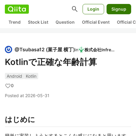
search
Login
Signup
Trend
Stock List
Question
Official Event
Official
@
Tsubasa12
(
菓子屋 横丁
)
in
株式会社Infreed
Kotlinで正確な年齢計算
Android
Kotlin
0
Posted at
2026-05-31
はじめに
簡単に実装しようとするとこんな感じになると思います。