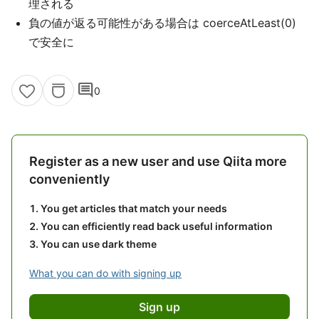
理される
負の値が返る可能性がある場合は coerceAtLeast(0)
で安全に
comment
0
Register as a new user and use Qiita more
conveniently
You get articles that match your needs
You can efficiently read back useful information
You can use dark theme
What you can do with signing up
Sign up