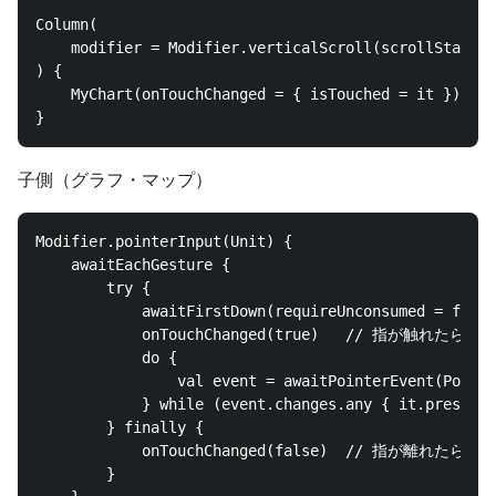
Column(                                             
    modifier = Modifier.verticalScroll(scrollState, 
) {                                                 
    MyChart(onTouchChanged = { isTouched = it })

子側（グラフ・マップ）
Modifier.pointerInput(Unit) {                       
    awaitEachGesture {                              
        try {

            awaitFirstDown(requireUnconsumed = false
            onTouchChanged(true)   // 指が触れたら
            do {                                    
                val event = awaitPointerEvent(Pointe
            } while (event.changes.any { it.pressed 
        } finally {                                 
            onTouchChanged(false)  // 指が離れたら
        }                                           