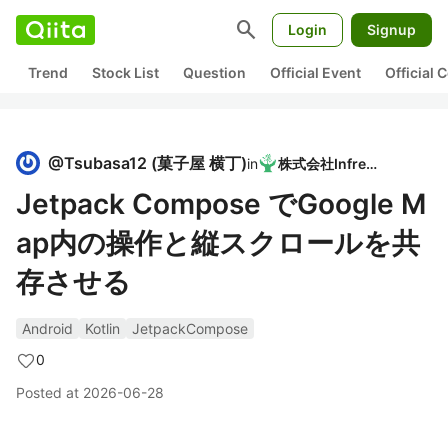
search
Login
Signup
Trend
Stock List
Question
Official Event
Official
@
Tsubasa12
(
菓子屋 横丁
)
in
株式会社Infreed
Jetpack Compose でGoogle M
ap内の操作と縦スクロールを共
存させる
Android
Kotlin
JetpackCompose
0
Posted at
2026-06-28