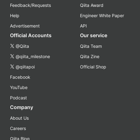
Feedback/Requests
Qiita Award
Help
Engineer White Paper
Advertisement
API
Official Accounts
Our service
@Qiita
Qiita Team
@qiita_milestone
Qiita Zine
@qiitapoi
Official Shop
Facebook
YouTube
Podcast
Company
About Us
Careers
Qiita Blog