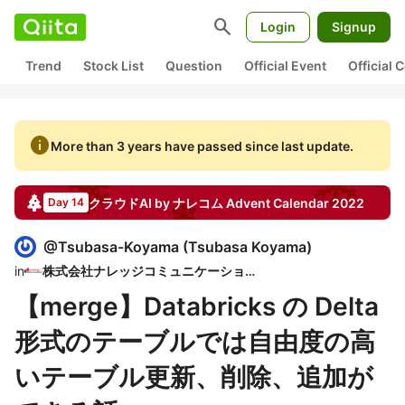
search
Login
Signup
Trend
Stock List
Question
Official Event
Official
info
More than 3 years have passed since last update.
クラウドAI by ナレコム
Advent Calendar
2022
Day 14
@
Tsubasa-Koyama
(
Tsubasa Koyama
)
in
株式会社ナレッジコミュニケーション
【merge】Databricks の Delta
形式のテーブルでは自由度の高
いテーブル更新、削除、追加が