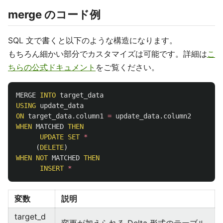
merge のコード例
SQL 文で書くと以下のような構造になります。
もちろん細かい部分でカスタマイズは可能です。詳細は
こ
ちらの公式ドキュメント
をご覧ください。
MERGE
INTO
target_data
USING
update_data
ON
target_data
.
column1
=
update_data
.
column2
WHEN
MATCHED
THEN
UPDATE
SET
*
(
DELETE
)
WHEN
NOT
MATCHED
THEN
INSERT
*
変数
説明
target_d