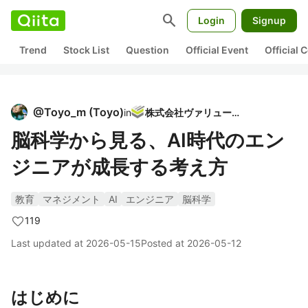
search
Login
Signup
Trend
Stock List
Question
Official Event
Official
@
Toyo_m
(
Toyo
)
in
株式会社ヴァリューズ
脳科学から見る、AI時代のエン
ジニアが成長する考え方
教育
マネジメント
AI
エンジニア
脳科学
119
Last updated at
2026-05-15
Posted at
2026-05-12
はじめに