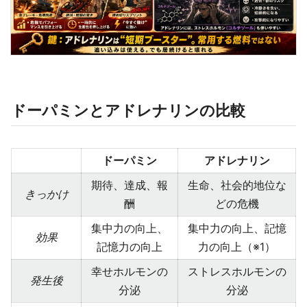
ドーパミンとアドレナリンの比較
ドーパミン
アドレナリン
期待、達成、報
生命、社会的地位な
きっかけ
酬
どの危機
集中力の向上、
集中力の向上、記憶
効果
記憶力の向上
力の向上（※1）
幸せホルモンの
ストレスホルモンの
発生後
分泌
分泌