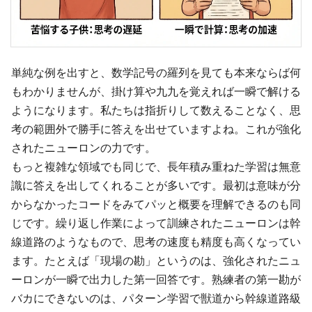
単純な例を出すと、数学記号の羅列を見ても本来ならば何
もわかりませんが、掛け算や九九を覚えれば一瞬で解ける
ようになります。私たちは指折りして数えることなく、思
考の範囲外で勝手に答えを出せていますよね。これが強化
されたニューロンの力です。
もっと複雑な領域でも同じで、長年積み重ねた学習は無意
識に答えを出してくれることが多いです。最初は意味が分
からなかったコードをみてパッと概要を理解できるのも同
じです。繰り返し作業によって訓練されたニューロンは幹
線道路のようなもので、思考の速度も精度も高くなってい
ます。たとえば「現場の勘」というのは、強化されたニュ
ーロンが一瞬で出力した第一回答です。熟練者の第一勘が
バカにできないのは、パターン学習で獣道から幹線道路級