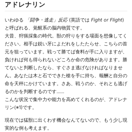
アドレナリン
いわゆる
「闘争・逃走」反応
(英語では
Fight or Flight
)
と呼ばれる、覚醒系の脳内物質です。
大昔、狩猟採集の時代。獣の狩りをする場面を想像してく
ださい。相手は鋭い牙によだれをしたたらせ、こちらの首
元を狙っています。戦って勝てば食料が手に入りますが、
負ければ何も得られないどころか命の危険があります。勝
てないと判断したなら、すぐさま逃げなければなりませ
ん。あなたは木と石でできた槍を手に持ち、報酬と自分の
命を天秤にかけています。さあ、戦うのか、それとも逃げ
るのかを判断するのです……
こんな状況で集中力や能力を高めてくれるのが、アドレナ
リン(※1)です。
現在では猛獣に出くわす機会なんてないので、もう少し現
実的な例も考えます。