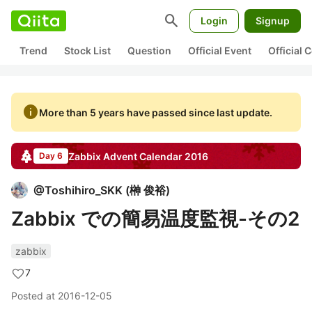
search
Login
Signup
Trend
Stock List
Question
Official Event
Official
info
More than 5 years have passed since last update.
Zabbix
Advent Calendar
2016
Day 6
@
Toshihiro_SKK
(
榊 俊裕
)
Zabbix での簡易温度監視-その2
zabbix
7
Posted at
2016-12-05