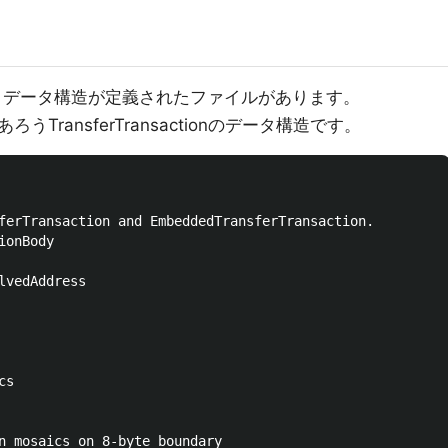
というデータ構造が定義されたファイルがあります。
ransferTransactionのデータ構造です。
ferTransaction and EmbeddedTransferTransaction.

onBody
