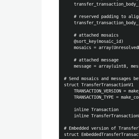
	transfer_transaction_body_reserved_1 = make_reserved(uint8, 0)

	# reserved padding to align mosaics on 8-byte boundary

	transfer_transaction_body_reserved_2 = make_reserved(uint32, 0)

	# attached mosaics

	@sort_key(mosaic_id)

	mosaics = array(UnresolvedMosaic, mosaics_count)

	# attached message

	message = array(uint8, message_size)

# Send mosaics and messages be
struct TransferTransactionV1

	TRANSACTION_VERSION = make_const(uint8, 1)

	TRANSACTION_TYPE = make_const(TransactionType, TRANSFER)

	inline Transaction

	inline TransferTransactionBody

# Embedded version of Transfer
struct EmbeddedTransferTransact