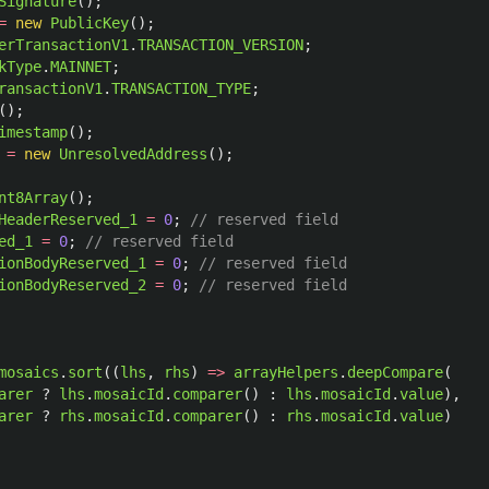
Signature
();
=
new
PublicKey
();
erTransactionV1
.
TRANSACTION_VERSION
;
kType
.
MAINNET
;
ransactionV1
.
TRANSACTION_TYPE
;
();
imestamp
();
=
new
UnresolvedAddress
();
nt8Array
();
HeaderReserved_1
=
0
;
// reserved field
ed_1
=
0
;
// reserved field
ionBodyReserved_1
=
0
;
// reserved field
ionBodyReserved_2
=
0
;
// reserved field
mosaics
.
sort
((
lhs
,
rhs
)
=>
arrayHelpers
.
deepCompare
(
arer
?
lhs
.
mosaicId
.
comparer
()
:
lhs
.
mosaicId
.
value
),
arer
?
rhs
.
mosaicId
.
comparer
()
:
rhs
.
mosaicId
.
value
)