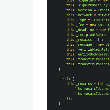
this
.
_signature
=
new
this
.
_signerPublicKey
this
.
_version
=
Transf
this
.
_network
=
Networ
this
.
_type
=
TransferT
this
.
_fee
=
new
Amount
this
.
_deadline
=
new
T
this
.
_recipientAddress
this
.
_mosaics
=
[];
this
.
_message
=
new
Ui
this
.
_verifiableEntity
this
.
_entityBodyReserv
this
.
_transferTransact
this
.
_transferTransact
}
sort
()
{
this
.
_mosaics
=
this
.
_
(
lhs
.
mosaicId
.
comp
(
rhs
.
mosaicId
.
comp
));
}