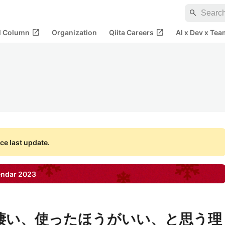
search
open_in_new
open_in_new
al Column
Organization
Qiita Careers
AI x Dev x Tea
ce last update.
endar
2023
v3が 凄い、使ったほうがいい、と思う理