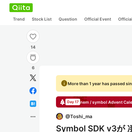
Trend
Stock List
Question
Official Event
Offici
14
6
info
More than 1 year has passed sin
nem / symbol
Advent Cal
Day 17
more_horiz
@
Toshi_ma
Symbol SDK 