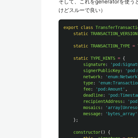
そして、これをgenerator
けどスルーで良い）
export
class
TransferTransacti
static
TRANSACTION_VERSION
static
TRANSACTION_TYPE
=
static
TYPE_HINTS
=
{
signature
:
'
pod:Signat
signerPublicKey
:
'
pod:
network
:
'
enum:Network
type
:
'
enum:Transactio
fee
:
'
pod:Amount
'
,
deadline
:
'
pod:Timesta
recipientAddress
:
'
pod
mosaics
:
'
array[Unreso
message
:
'
bytes_array
'
};
constructor
()
{