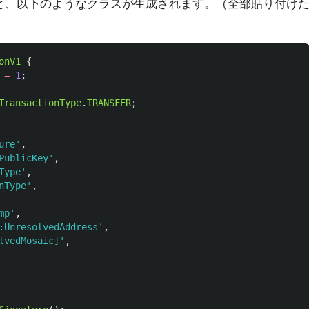
を使うと、以下のようなクラスが生成されます。（全部貼り付け
onV1
{
=
1
;
TransactionType
.
TRANSFER
;
ure
'
,
PublicKey
'
,
Type
'
,
nType
'
,
mp
'
,
:UnresolvedAddress
'
,
lvedMosaic]
'
,