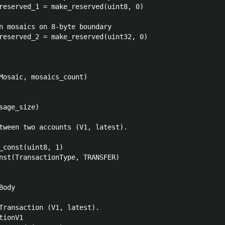
tween two accounts (V1, latest).

Transaction (V1, latest).

ionV1
