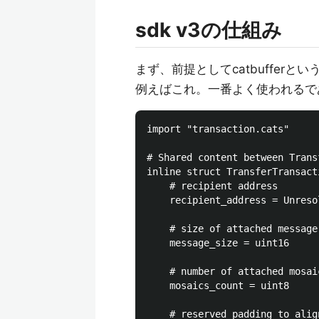
sdk v3の仕組み
まず、前提としてcatbuffer
例えばこれ。一番よく使われるであろうT
import "transaction.cats"

# Shared content between Trans
inline struct TransferTransacti
	# recipient address

	recipient_address = UnresolvedAddress

	# size of attached message

	message_size = uint16

	# number of attached mosaics

	mosaics_count = uint8

	# reserved padding to align mosaics on 8-byte boundary
