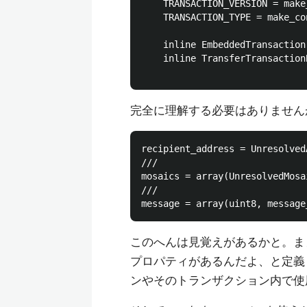
	TRANSACTION_VERSION = make_const(uint8, 1)

	TRANSACTION_TYPE = make_const(TransactionType, TRANSFER)

	inline EmbeddedTransaction

	inline TransferTransactionBody

完全に理解する必要はありません
recipient_address = UnresolvedA
///

mosaics = array(UnresolvedMosa
///

このへんは見覚えがあるかと。まぁ要する
プロパティがあるんだよ、と定義
ンやそのトランザクション内で使