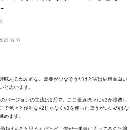
-
ン
2023-12-17
興味あるねん的な、需要が少なそうだけど実は結構面白い
いと思います。
dkのバージョンの主流は2系で、ここ最近徐々にv3が浸透し
こで色々と便利なv2じゃなくv3を使ったほうがいいのはな
進めます。
理由はあると思うんだけど、僕が一番気に入ってるのは
将