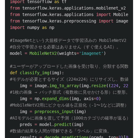
import
tensorflow
as
tf
from
tensorflow.keras.applications.mobilenet_v2
impo
from
tensorflow.keras.applications
import
MobileNetV
from
tensorflow.keras.preprocessing
import
image
import
numpy
as
np
#ImageNetという大規模データで学習済みの MobileNetV2 モ
model
=
MobileNetV2
(
weights
=
'
imagenet
'
)
def
classify_img
(
img
):
img
=
image
.
img_to_array
(
img
.
resize
((
224
,
224
)))
img
=
np
.
expand_dims
(
img
,
axis
=
0
)
img
=
preprocess_input
(
img
)
preds
=
model
.
predict
(
img
)
results
=
decode_predictions
(
preds
,
top
=
3
)[
0
]