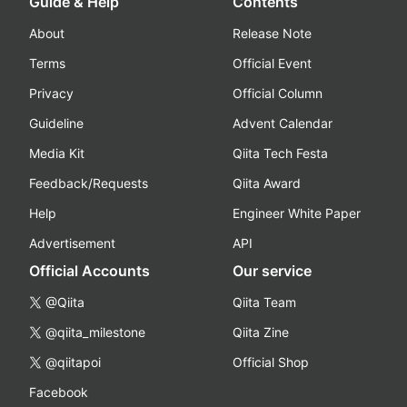
Guide & Help
Contents
About
Release Note
Terms
Official Event
Privacy
Official Column
Guideline
Advent Calendar
Media Kit
Qiita Tech Festa
Feedback/Requests
Qiita Award
Help
Engineer White Paper
Advertisement
API
Official Accounts
Our service
@Qiita
Qiita Team
@qiita_milestone
Qiita Zine
@qiitapoi
Official Shop
Facebook