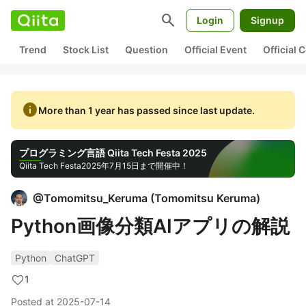
search
Login
Signup
Trend
Stock List
Question
Official Event
Official
info
More than 1 year has passed since last update.
プログラミング言語 Qiita Tech Festa 2025
Qiita Tech Festa
2025年7月15日まで開催中！
@
Tomomitsu_Keruma
(
Tomomitsu Keruma
)
Python画像分類AIアプリの解説
Python
ChatGPT
1
Posted at
2025-07-14