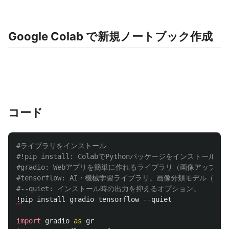
Google Colab で新規ノートブック作成
コード
#ライブラリをインストール

#!pip install: ColabでPythonパッケージをインストー
#gradio: Webアプリを簡単に作れるライブラリ（画像アップロー
#tensorflow: AI・機械学習ライブラリ。画像分類モデル（Mob
!
pip
install
gradio
tensorflow
--
quiet
import
gradio
as
gr