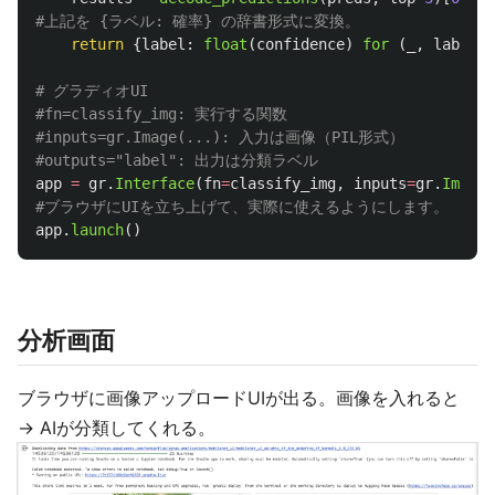
return
{
label
:
float
(
confidence
)
for 
(
_
,
label
,
# グラディオUI

#fn=classify_img: 実行する関数

#inputs=gr.Image(...): 入力は画像（PIL形式）

app
=
gr
.
Interface
(
fn
=
classify_img
,
inputs
=
gr
.
Image
(
app
.
launch
()
分析画面
ブラウザに画像アップロードUIが出る。画像を入れると
→ AIが分類してくれる。