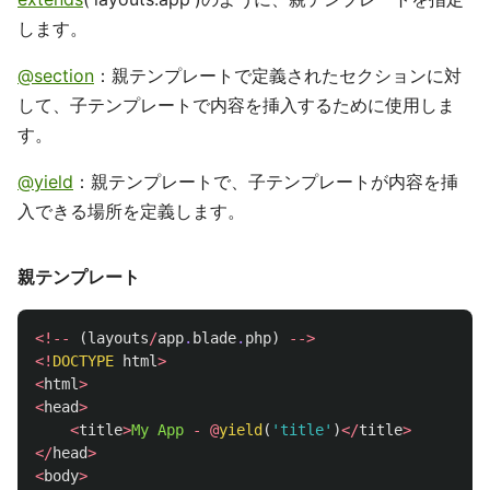
します。
@section
：親テンプレートで定義されたセクションに対
して、子テンプレートで内容を挿入するために使用しま
す。
@yield
：親テンプレートで、子テンプレートが内容を挿
入できる場所を定義します。
親テンプレート
<!--
(
layouts
/
app
.
blade
.
php
)
-->
<!
DOCTYPE
html
>
<
html
>
<
head
>
<
title
>
My
App
-
@
yield
(
'title'
)
</
title
>
</
head
>
<
body
>