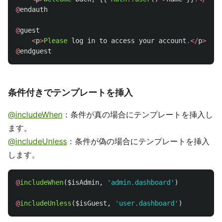
@
endauth
@
guest
<
p
>
Please
log
in
to
access
your
account
.
</
p
>
@
endguest
条件付きでテンプレートを挿入
@includeWhen
：条件が真の場合にテンプレートを挿入し
ます。
@includeUnless
：条件が偽の場合にテンプレートを挿入
します。
@
includeWhen
(
$isAdmin
,
'admin.dashboard'
)
@
includeUnless
(
$isGuest
,
'user.dashboard'
)