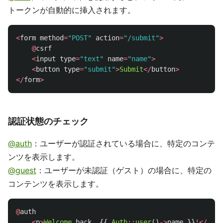
トークンが自動的に挿入されます。
<
form
method
=
"POST"
action
=
"/submit"
>
@
csrf
<
input
type
=
"text"
name
=
"name"
>
<
button
type
=
"submit"
>
Submit
</
button
>
</
form
>
認証状態のチェック
@auth
：ユーザーが認証されている場合に、特定のコンテ
ンツを表示します。
@guest
：ユーザーが未認証（ゲスト）の場合に、特定の
コンテンツを表示します。
@
auth
<
p
>
Welcome
back
,
{{
Auth
::
user
()
->
name
}}
!</
p
>