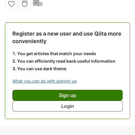
comment
0
Register as a new user and use Qiita more
conveniently
You get articles that match your needs
You can efficiently read back useful information
You can use dark theme
What you can do with signing up
Sign up
Login