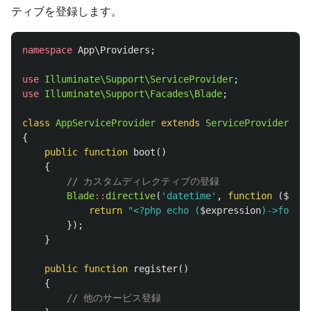
ティブを登録します。
namespace
App\Providers
;
use
Illuminate\Support\ServiceProvider
;
use
Illuminate\Support\Facades\Blade
;
class
AppServiceProvider
extends
ServiceProvider
{
public
function
boot
()
{
// カスタムディレクティブの登録
Blade
::
directive
(
'datetime'
,
function
(
$expr
return
"<?php echo (
$expression
)->format
});
}
public
function
register
()
{
// 他のサービス登録