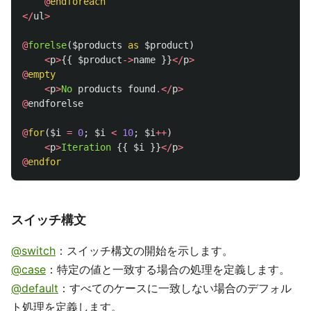
@
endforeach
</
ul
>
@
forelse
(
$products
as
$product
)
<
p
>
{{
$product
->
name
}}
</
p
>
@
empty
<
p
>
No
products
found
.
</
p
>
@
endforelse
@
for
(
$i
=
0
;
$i
<
10
;
$i
++
)
<
p
>
Iteration
{{
$i
}}
</
p
>
@
endfor
スイッチ構文
@switch
：スイッチ構文の開始を示します。
@case
：特定の値と一致する場合の処理を定義します。
@default
：すべてのケースに一致しない場合のデフォル
ト処理を定義します。