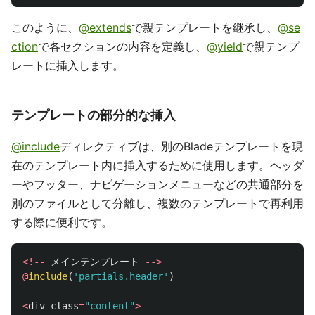
このように、
@extends
で親テンプレートを継承し、
@se
ction
で各セクションの内容を定義し、
@yield
で親テンプ
レートに挿入します。
テンプレートの部分的な挿入
@include
ディレクティブは、別のBladeテンプレートを現
在のテンプレート内に挿入するために使用します。ヘッダ
ーやフッター、ナビゲーションメニューなどの共通部分を
別のファイルとして分離し、複数のテンプレートで再利用
する際に便利です。
<!--
メインテンプレート
-->
@
include
(
'partials.header'
)
<
div
class
=
"content"
>