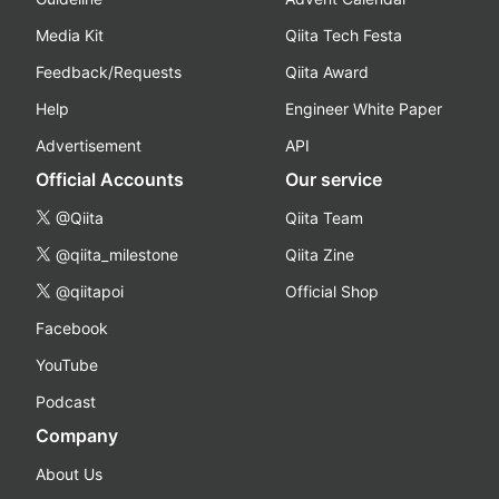
Media Kit
Qiita Tech Festa
Feedback/Requests
Qiita Award
Help
Engineer White Paper
Advertisement
API
Official Accounts
Our service
@Qiita
Qiita Team
@qiita_milestone
Qiita Zine
@qiitapoi
Official Shop
Facebook
YouTube
Podcast
Company
About Us