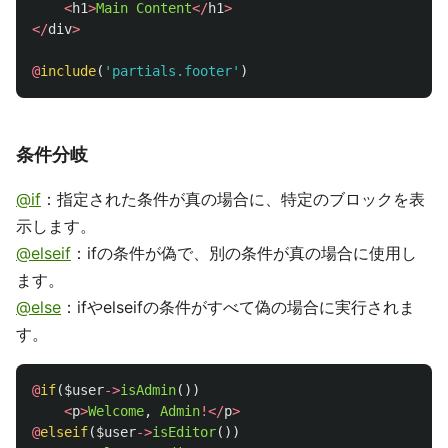
<
h1
>
Main
Content
</
h1
>
</
div
>
@
include
(
'partials.footer'
)
条件分岐
@if
：指定された条件が真の場合に、特定のブロックを表
示します。
@elseif
：ifの条件が偽で、別の条件が真の場合に使用し
ます。
@else
：ifやelseifの条件がすべて偽の場合に実行されま
す。
@
if
(
$user
->
isAdmin
())
<
p
>
Welcome
,
Admin
!</
p
>
@
elseif
(
$user
->
isEditor
())