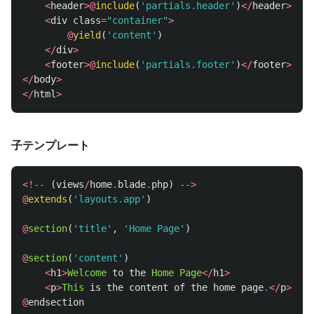
<
header
>@
include
(
'partials.header'
)
</
header
>
<
div
class
=
"container"
>
@
yield
(
'content'
)
</
div
>
<
footer
>@
include
(
'partials.footer'
)
</
footer
>
</
body
>
</
html
>
子テンプレート
<!--
(
views
/
home
.
blade
.
php
)
-->
@
extends
(
'layouts.app'
)
@
section
(
'title'
,
'Home Page'
)
@
section
(
'content'
)
<
h1
>
Welcome
to
the
Home
Page
</
h1
>
<
p
>
This
is
the
content
of
the
home
page
.
</
p
>
@
endsection