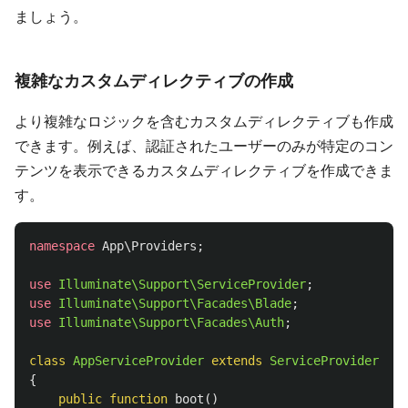
ましょう。
複雑なカスタムディレクティブの作成
より複雑なロジックを含むカスタムディレクティブも作成
できます。例えば、認証されたユーザーのみが特定のコン
テンツを表示できるカスタムディレクティブを作成できま
す。
namespace
App\Providers
;
use
Illuminate\Support\ServiceProvider
;
use
Illuminate\Support\Facades\Blade
;
use
Illuminate\Support\Facades\Auth
;
class
AppServiceProvider
extends
ServiceProvider
{
public
function
boot
()