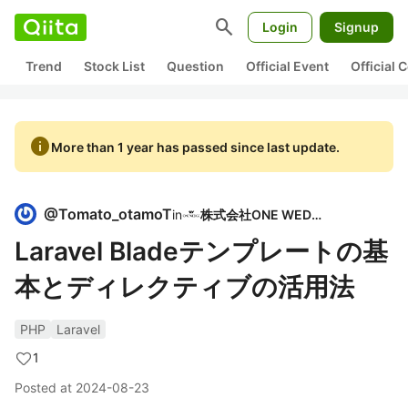
search
Login
Signup
Trend
Stock List
Question
Official Event
Official
info
More than 1 year has passed since last update.
@
Tomato_otamoT
in
株式会社ONE WEDGE
Laravel Bladeテンプレートの基
本とディレクティブの活用法
PHP
Laravel
1
Posted at
2024-08-23