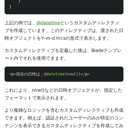
}
}
上記の例では、
@datetime
というカスタムディレクティ
ブを作成しています。このディレクティブは、渡された日
時オブジェクトをY-m-d H:i:sの形式で表示します。
カスタムディレクティブを定義した後は、Bladeテンプレ
ート内でそれを使用できます。
<
p
>
現在の日時は
：
@
datetime
(
now
())
</
p
>
これにより、now()などの日時オブジェクトが、指定した
フォーマットで表示されます。
より複雑なロジックを含むカスタムディレクティブも作成
できます。例えば、認証されたユーザーのみが特定のコン
テンツを表示できるカスタムディレクティブを作成してみ