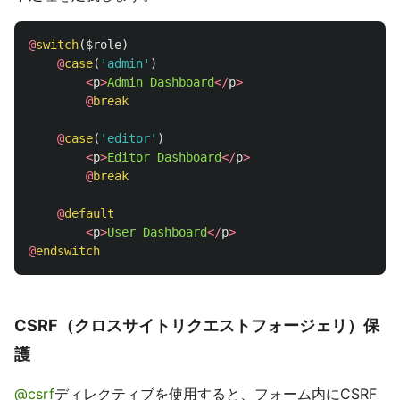
@
switch
(
$role
)
@
case
(
'admin'
)
<
p
>
Admin
Dashboard
</
p
>
@
break
@
case
(
'editor'
)
<
p
>
Editor
Dashboard
</
p
>
@
break
@
default
<
p
>
User
Dashboard
</
p
>
@
endswitch
CSRF（クロスサイトリクエストフォージェリ）保
護
@csrf
ディレクティブを使用すると、フォーム内にCSRF