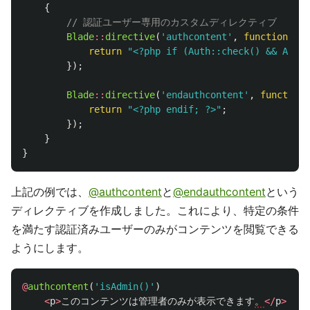
{
// 認証ユーザー専用のカスタムディレクティブ
Blade
::
directive
(
'authcontent'
,
function
(
$e
return
"<?php if (Auth::check() && Auth:
});
Blade
::
directive
(
'endauthcontent'
,
function
return
"<?php endif; ?>"
;
});
}
}
上記の例では、
@authcontent
と
@endauthcontent
という
ディレクティブを作成しました。これにより、特定の条件
を満たす認証済みユーザーのみがコンテンツを閲覧できる
ようにします。
@
authcontent
(
'isAdmin()'
)
<
p
>
このコンテンツは管理者のみが表示できます
。
</
p
>