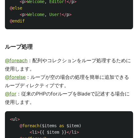
<
p
>
Welcome
,
Editor
!</
p
>
@
else
<
p
>
Welcome
,
User
!</
p
>
@
endif
ループ処理
@foreach
：配列やコレクションをループ処理するために
使用します。
@forelse
：ループが空の場合の処理を簡単に追加できる
ループディレクティブです。
@for
：従来のPHPのforループをBladeで記述する場合に
使用します。
<
ul
>
@
foreach
(
$items
as
$item
)
<
li
>
{{
$item
}}
</
li
>