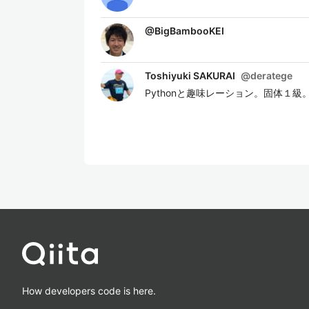
@
BigBambooKEI
Toshiyuki SAKURAI
@
deratege
Pythonと趣味レーション。固体１級
How developers code is here.