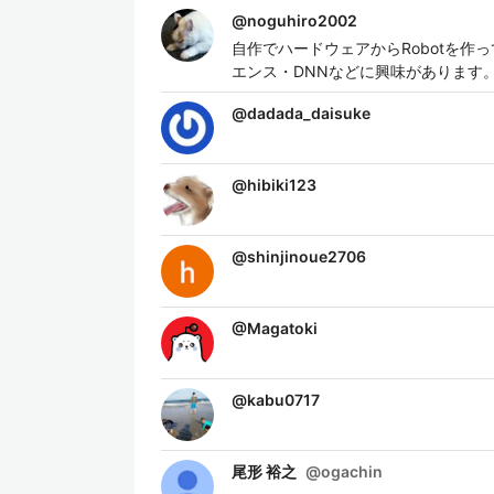
@
noguhiro2002
自作でハードウェアからRobotを
エンス・DNNなどに興味があります
@
dadada_daisuke
@
hibiki123
@
shinjinoue2706
@
Magatoki
@
kabu0717
尾形 裕之
@
ogachin