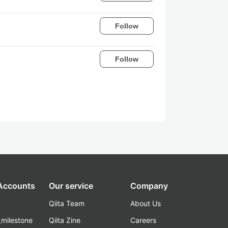
Follow
Follow
 Accounts
Our service
Company
Qiita Team
About Us
_milestone
Qiita Zine
Careers