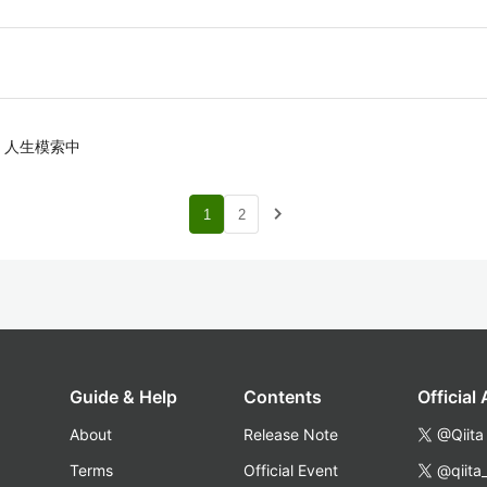
。人生模索中
navigate_next
1
2
Guide & Help
Contents
Official
About
Release Note
@Qiita
Terms
Official Event
@qiita