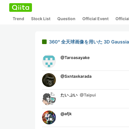
Trend
Stock List
Question
Official Event
Offici
360° 全天球画像を用いた 3D Gaussia
@
Taroasayake
@
Sxntaxkarada
たい ぷい
@
Taipui
@
afjk