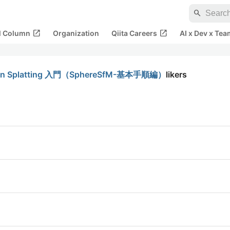
search
open_in_new
open_in_new
al Column
Organization
Qiita Careers
AI x Dev x Tea
n Splatting 入門（SphereSfM-基本手順編）
likers