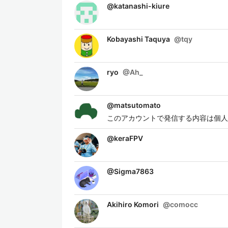
@
katanashi-kiure
Kobayashi Taquya
@
tqy
ryo
@
Ah_
@
matsutomato
このアカウントで発信する内容は個人
@
keraFPV
@
Sigma7863
Akihiro Komori
@
comocc