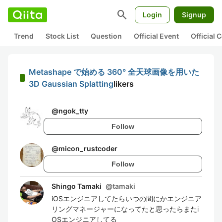
search
Login
Signup
Trend
Stock List
Question
Official Event
Official
Metashape で始める 360° 全天球画像を用いた
3D Gaussian Splatting
likers
@
ngok_tty
Follow
@
micon_rustcoder
Follow
Shingo Tamaki
@
tamaki
iOSエンジニアしてたらいつの間にかエンジニア
リングマネージャーになってたと思ったらまたi
OSエンジニアしてる