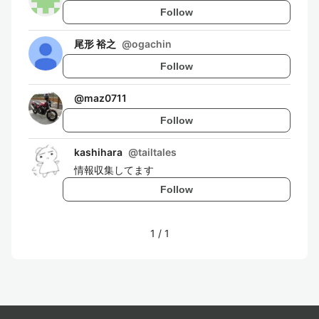
Follow
尾形 裕之
@
ogachin
Follow
@
maz0711
Follow
kashihara
@
tailtales
情報収集してます
Follow
1
/
1