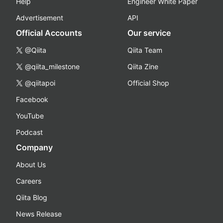
Help
Engineer White Paper
Advertisement
API
Official Accounts
Our service
@Qiita
Qiita Team
@qiita_milestone
Qiita Zine
@qiitapoi
Official Shop
Facebook
YouTube
Podcast
Company
About Us
Careers
Qiita Blog
News Release