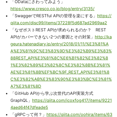
「ODataにさわってみよう」
https://www.cresco.co.jp/blog/entry/3135/
「SwaggerでRESTful APIの管理を楽にする」
https://
qiita.com/disc99/items/37228f5d687ad2969aa2
「なぜポストREST APIが求められるのか？ REST
APIがカバーできない2つの要因とその対策」
http://ka
geura.hatenadiary.jp/entry/2018/01/11/%E3%81%A
A%E3%81%9C%E3%83%9D%E3%82%B9%E3%83%
88REST_API%E3%81%8C%E6%B1%82%E3%82%8
1%E3%82%89%E3%82%8C%E3%82%8B%E3%81%
AE%E3%81%8B%EF%BC%9F_REST_API%E3%81%8
C%E3%82%AB%E3%83%90%E3%83%BC%E3%81%
A7%E3%81%8D
「GitHub APIから学ぶ次世代のAPI実装方式
GraphQL」
https://qiita.com/icoxfog417/items/9221
4aed64f47dfeade5
「gRPCって何？」
https://qiita.com/oohira/items/63