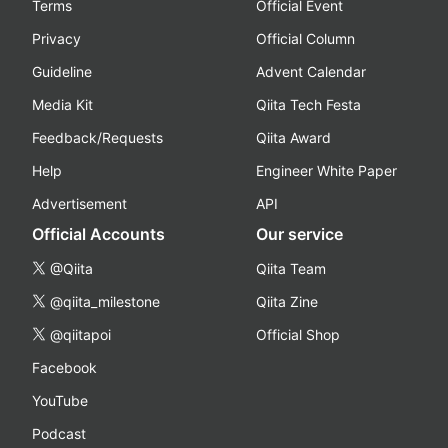
Terms
Official Event
Privacy
Official Column
Guideline
Advent Calendar
Media Kit
Qiita Tech Festa
Feedback/Requests
Qiita Award
Help
Engineer White Paper
Advertisement
API
Official Accounts
Our service
@Qiita
Qiita Team
@qiita_milestone
Qiita Zine
@qiitapoi
Official Shop
Facebook
YouTube
Podcast