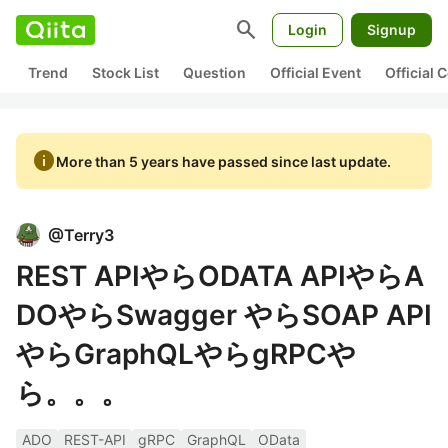
search
Login
Signup
Trend
Stock List
Question
Official Event
Official
info
More than 5 years have passed since last update.
@
Terry3
REST APIやらODATA APIやらA
DOやらSwagger やらSOAP API
やらGraphQLやらgRPCや
ら。。。
ADO
REST-API
gRPC
GraphQL
OData